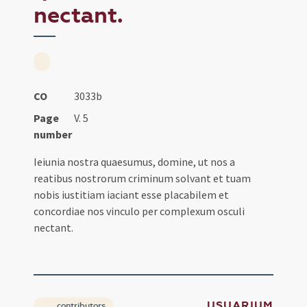
nectant.
CO
3033b
Page
V. 5
number
Ieiunia nostra quaesumus, domine, ut nos a
reatibus nostrorum criminum solvant et tuam
nobis iustitiam iaciant esse placabilem et
concordiae nos vinculo per complexum osculi
nectant.
USUARIUM
contributors