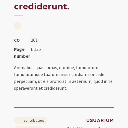
crediderunt.
CO
261
Page
I. 135
number
Animabus, quaesumus, domine, famulorum
famularumque tuarum misericordiam concede
perpetuam, ut eis proficiat in aeternum, quod in te
speraverunt et crediderunt.
USUARIUM
contributors