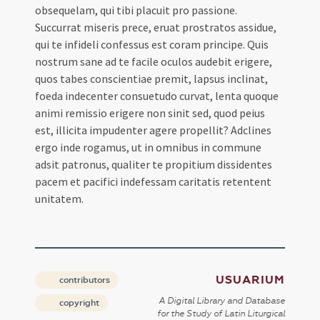
obsequelam, qui tibi placuit pro passione.
Succurrat miseris prece, eruat prostratos assidue,
qui te infideli confessus est coram principe. Quis
nostrum sane ad te facile oculos audebit erigere,
quos tabes conscientiae premit, lapsus inclinat,
foeda indecenter consuetudo curvat, lenta quoque
animi remissio erigere non sinit sed, quod peius
est, illicita impudenter agere propellit? Adclines
ergo inde rogamus, ut in omnibus in commune
adsit patronus, qualiter te propitium dissidentes
pacem et pacifici indefessam caritatis retentent
unitatem.
USUARIUM
contributors
A Digital Library and Database
copyright
for the Study of Latin Liturgical