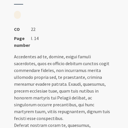
CO
22
Page
I. 14
number
Accedentes ad te, domine, exigui famuli
sacerdotes, quos ex officio debitum cunctos cogit
commendare fideles, non incurramus merita
ullomodo propria sed, te praestante, crimina
mereamur evadere patrata. Exaudi, quaesumus,
precem ecclesiae tuae, quam tuis nutibus in
honorem martyris tui Pelagii delibat, ac
singulorum occurre precantibus, qui hunc
martyrem tuum, vitiis repugnantem, dignum tuis
fecisti esse conspectibus.
Deferat nostram coram te, quaesumus,