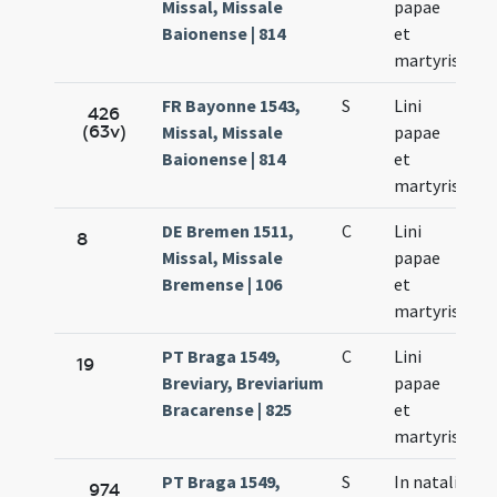
Missal, Missale
papae
23
Baionense | 814
et
martyris
FR Bayonne 1543,
S
Lini
Se
426
(63v)
Missal, Missale
papae
23
Baionense | 814
et
martyris
DE Bremen 1511,
C
Lini
Se
8
Missal, Missale
papae
23
Bremense | 106
et
martyris
PT Braga 1549,
C
Lini
Se
19
Breviary, Breviarium
papae
23
Bracarense | 825
et
martyris
PT Braga 1549,
S
In natali
Se
974