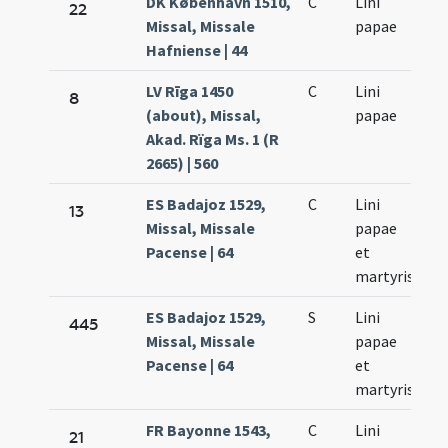
DK København 1510,
C
Lini
Se
22
Missal, Missale
papae
23
Hafniense | 44
LV Rīga 1450
C
Lini
Se
8
(about), Missal,
papae
24
Akad. Rïga Ms. 1 (R
2665) | 560
ES Badajoz 1529,
C
Lini
Se
13
Missal, Missale
papae
23
Pacense | 64
et
martyris
ES Badajoz 1529,
S
Lini
Se
445
Missal, Missale
papae
23
Pacense | 64
et
martyris
FR Bayonne 1543,
C
Lini
Se
21