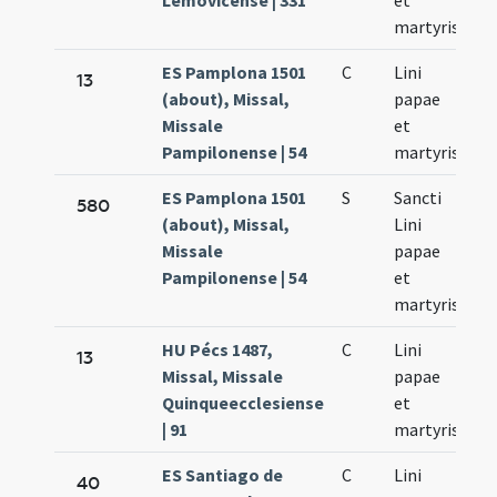
Lemovicense | 331
et
martyris
ES Pamplona 1501
C
Lini
Se
13
(about), Missal,
papae
24
Missale
et
Pampilonense | 54
martyris
ES Pamplona 1501
S
Sancti
Se
580
(about), Missal,
Lini
24
Missale
papae
Pampilonense | 54
et
martyris
HU Pécs 1487,
C
Lini
Se
13
Missal, Missale
papae
23
Quinqueecclesiense
et
| 91
martyris
ES Santiago de
C
Lini
Se
40