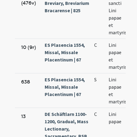
(476v)
Breviary, Breviarium
sancti
23
Bracarense | 825
Lini
papae
et
martyris
ES Plasencia 1554,
C
Lini
Se
10 (9r)
Missal, Missale
papae
23
Placentinum | 67
et
martyris
ES Plasencia 1554,
S
Lini
Se
638
Missal, Missale
papae
23
Placentinum | 67
et
martyris
DE Schäftlarn 1100-
C
Lini
Se
13
1200, Gradual, Mass
papae
23
Lectionary,
Sacramentary, BSB