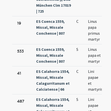
München Clm 17019
| 725
ES Cuenca 1559,
C
Linus
Se
19
Missal, Missale
papa
23
Conchense | 807
primus
martyr
ES Cuenca 1559,
S
Linus
Se
533
Missal, Missale
papa et
23
Conchense | 807
martyr
ES Calahorra 1554,
C
Lini
Se
41
Missal, Missale
papae
23
Calagurritanum et
et
Calciatense | 66
martyris
ES Calahorra 1554,
S
Lini
Se
487
Missal, Missale
papae
23