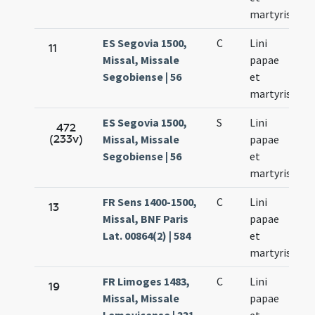
martyris
ES Segovia 1500,
C
Lini
Se
11
Missal, Missale
papae
20
Segobiense | 56
et
martyris
ES Segovia 1500,
S
Lini
Se
472
(233v)
Missal, Missale
papae
20
Segobiense | 56
et
martyris
FR Sens 1400-1500,
C
Lini
Se
13
Missal, BNF Paris
papae
23
Lat. 00864(2) | 584
et
martyris
FR Limoges 1483,
C
Lini
Se
19
Missal, Missale
papae
24