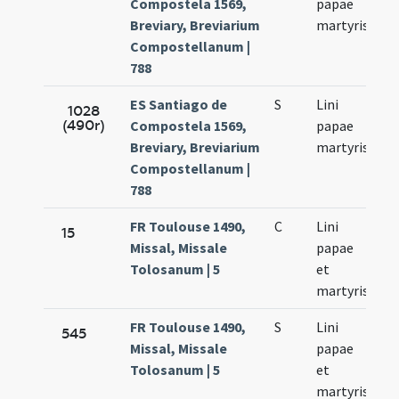
Compostela 1569,
papae
23
Breviary, Breviarium
martyris
Compostellanum |
788
ES Santiago de
S
Lini
Se
1028
(490r)
Compostela 1569,
papae
23
Breviary, Breviarium
martyris
Compostellanum |
788
FR Toulouse 1490,
C
Lini
Se
15
Missal, Missale
papae
23
Tolosanum | 5
et
martyris
FR Toulouse 1490,
S
Lini
Se
545
Missal, Missale
papae
23
Tolosanum | 5
et
martyris