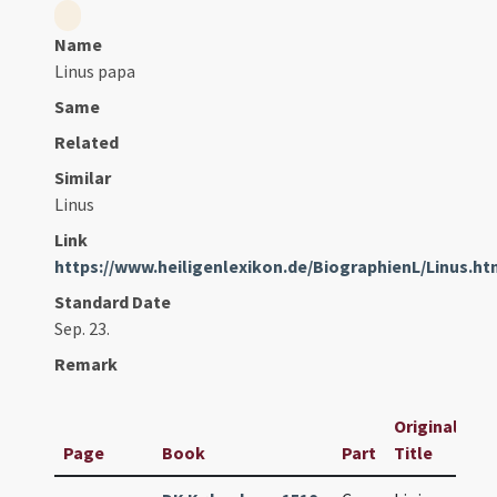
Name
Linus papa
Same
Related
Similar
Linus
Link
https://www.heiligenlexikon.de/BiographienL/Linus.ht
Standard Date
Sep. 23.
Remark
Original
Page
Book
Part
Title
Da