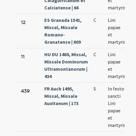
Calagurritanum et
et
Calciatense | 66
martyris
ES Granada 1541,
C
Lini
Se
12
Missal, Missale
papae
23
Romano-
et
Granatense | 809
martyris
HU DU 1480, Missal,
C
Lini
Se
11
Missale Dominorum
papae
23
Ultramontanorum |
et
434
martyris
FR Auch 1495,
S
In festo
Se
439
Missal, Missale
sancti
23
Auxitanum | 173
Lini
papae
et
martyris