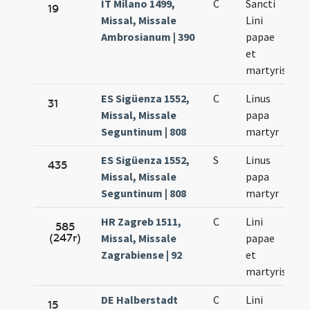
IT Milano 1499,
C
Sancti
Se
19
Missal, Missale
Lini
23
Ambrosianum | 390
papae
et
martyris
ES Sigüenza 1552,
C
Linus
Se
31
Missal, Missale
papa
23
Seguntinum | 808
martyr
ES Sigüenza 1552,
S
Linus
Se
435
Missal, Missale
papa
23
Seguntinum | 808
martyr
HR Zagreb 1511,
C
Lini
Se
585
(247r)
Missal, Missale
papae
23
Zagrabiense | 92
et
martyris
DE Halberstadt
C
Lini
Se
15