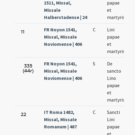
1511, Missal,
papae
23
Missale
et
Halberstadense | 24
martyris
FR Noyon 1541,
C
Lini
Se
11
Missal, Missale
papae
23
Noviomense | 406
et
martyris
FR Noyon 1541,
S
De
Se
335
(44r)
Missal, Missale
sancto
23
Noviomense | 406
Lino
papae
et
martyris
IT Roma 1482,
C
Sancti
Se
22
Missal, Missale
Lini
23
Romanum | 487
papae
et