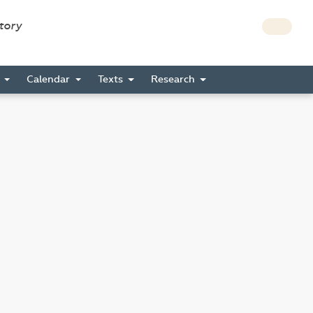
story
s
Calendar
Texts
Research