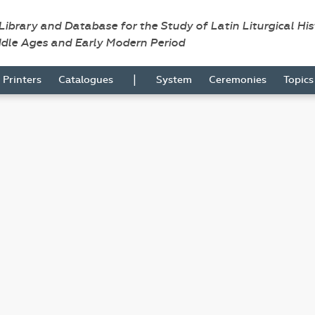
 Library and Database for the Study of Latin Liturgical Hi
ddle Ages and Early Modern Period
|
Printers
Catalogues
System
Ceremonies
Topic