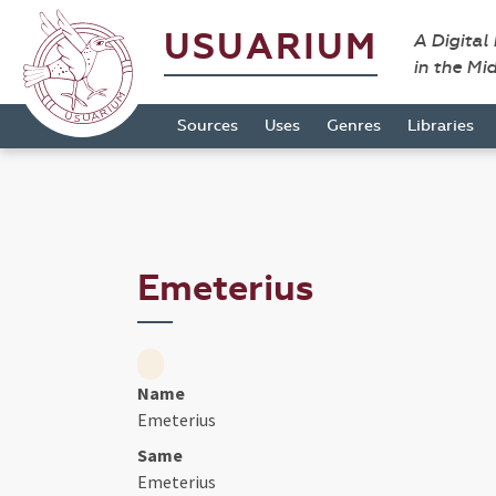
USUARIUM
A Digital
in the Mi
Sources
Uses
Genres
Libraries
Emeterius
Name
Emeterius
Same
Emeterius