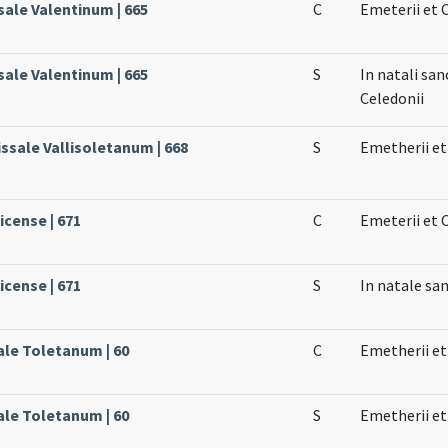
sale Valentinum | 665
C
Emeterii et 
sale Valentinum | 665
S
In natali sa
Celedonii
issale Vallisoletanum | 668
S
Emetherii et
icense | 671
C
Emeterii et 
icense | 671
S
In natale sa
ale Toletanum | 60
C
Emetherii et
ale Toletanum | 60
S
Emetherii et