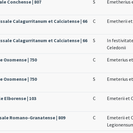
ale Conchense | 807
S
Emetherius e
issale Calagurritanum et Calciatense | 66
C
Emetherii et
issale Calagurritanum et Calciatense | 66
S
In festivita
Celedonii
le Oxomense | 750
C
Emeterius et
le Oxomense | 750
S
Emeterius et
le Elborense | 103
C
Emeterii et 
ssale Romano-Granatense | 809
C
Emeterii et 
Legionensu