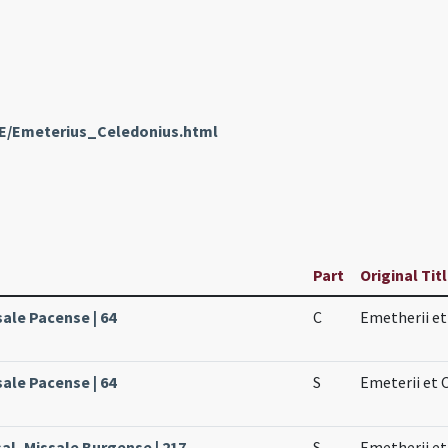
nE/Emeterius_Celedonius.html
Part
Original Tit
sale Pacense | 64
C
Emetherii et
sale Pacense | 64
S
Emeterii et 
al, Missale Burgense | 217
S
Emetherii et