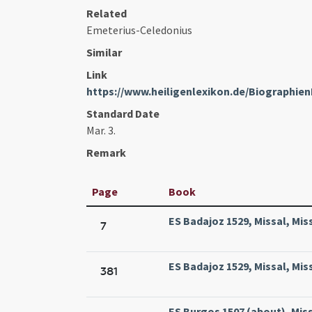
Related
Emeterius-Celedonius
Similar
Link
https://www.heiligenlexikon.de/Biographie
Standard Date
Mar. 3.
Remark
Page
Book
ES Badajoz 1529, Missal, Mis
7
ES Badajoz 1529, Missal, Mis
381
ES Burgos 1507 (about), Miss