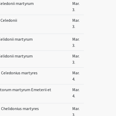
Celedonii martyrum
Mar.
3.
 Celedonii
Mar.
3.
Celidonii martyrum
Mar.
3.
Celidonii martyrum
Mar.
3.
 Celedonius martyres
Mar.
4.
ctorum martyrum Emeterii et
Mar.
4.
 Chelidonius martyres
Mar.
3.