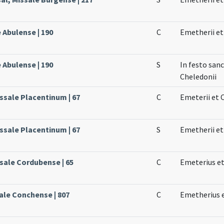
e Abulense | 190
C
Emetherii e
e Abulense | 190
S
In festo sa
Cheledonii
issale Placentinum | 67
C
Emeterii et 
issale Placentinum | 67
S
Emetherii et
sale Cordubense | 65
C
Emeterius et
ale Conchense | 807
C
Emetherius e