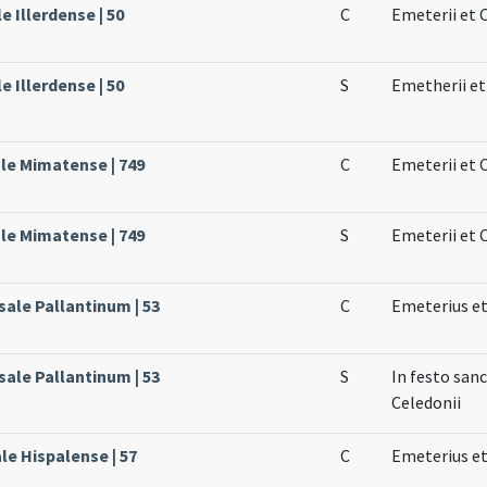
e Illerdense | 50
C
Emeterii et 
e Illerdense | 50
S
Emetherii et
ale Mimatense | 749
C
Emeterii et 
ale Mimatense | 749
S
Emeterii et 
sale Pallantinum | 53
C
Emeterius et
sale Pallantinum | 53
S
In festo san
Celedonii
ale Hispalense | 57
C
Emeterius et