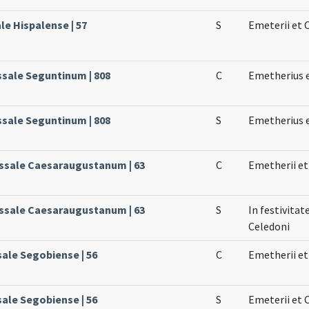
ale Hispalense | 57
S
Emeterii et 
ssale Seguntinum | 808
C
Emetherius e
ssale Seguntinum | 808
S
Emetherius e
issale Caesaraugustanum | 63
C
Emetherii et
issale Caesaraugustanum | 63
S
In festivita
Celedoni
sale Segobiense | 56
C
Emetherii et
sale Segobiense | 56
S
Emeterii et 