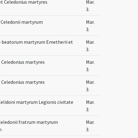
t Celedonius martyres
Mar.
3.
 Celedonii martyrum
Mar.
3.
te beatorum martyrum Emetherii et
Mar.
3.
 Celedonius martyres
Mar.
3.
 Celedonius martyres
Mar.
3.
Celidoni martyrum Legionis civitate
Mar.
3.
Celedonii fratrum martyrum
Mar.
m
3.