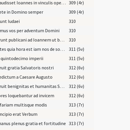
Cum audisset Ioannes in vinculis opera Christi
309 (4r)
ete in Domino semper
309 (4r)
unt Iudaei
310
mus vos per adventum Domini
310
Venerunt publicani ad Ioannem ut baptizarentur
310
Scientes quia hora est iam nos de somno surgere
311 (5v)
 quintodecimo imperii
311 (5v)
uit gratia Salvatoris nostri
312 (6v)
 edictum a Caesare Augusto
312 (6v)
Apparuit benignitas et humanitas Salvatoris nostri Dei
312 (6v)
res loquebantur ad invicem
312 (6v)
fariam multisque modis
313 (7r)
incipio erat Verbum
313 (7r)
anus plenus gratia et fortitudine
313 (7r)