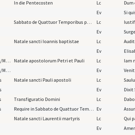
In die Pentecosten
Lc
Dum 
Ev
Si qui
Sabbato de Quattuor Temporibus post Pentecosten
Lc
Iustif
Ev
Natale sancti Ioannis baptistae
Lc
Audit
Ev
Jun/29/Petrus apostolus, Paulus apostolus/M2/Mass Propers
Natale apostolorum Petri et Pauli
Lc
Iam n
Jun/29/Petrus apostolus, Paulus apostolus/M2/Mass Propers
Ev
s
Natale sancti Pauli apostoli
Lc
Saul
s
Ev
Dixit
s
Transfiguratio Domini
Lc
Dabo
s
Require in Sabbato de Quattuor Temporibus in hebd…
Ev
Natale sancti Laurentii martyris
Lc
Qui p
Ev