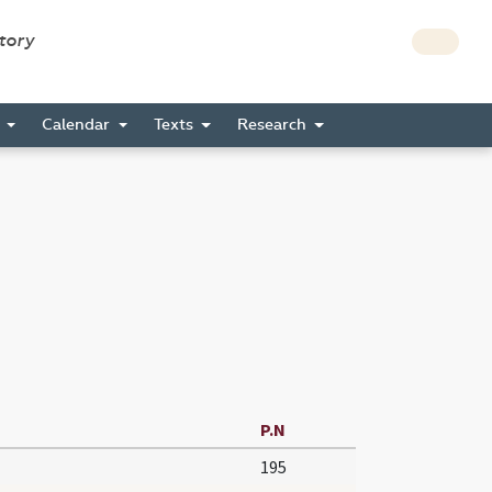
story
s
Calendar
Texts
Research
P.N
195