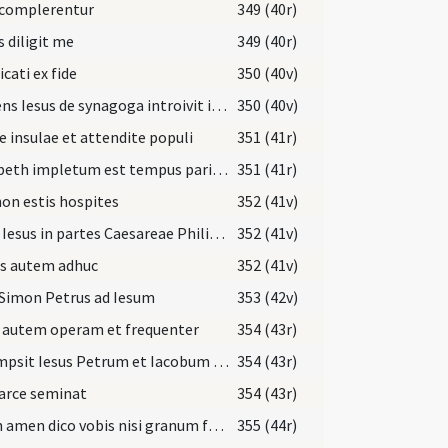
complerentur
349 (40r)
s diligit me
349 (40r)
icati ex fide
350 (40v)
Surgens Iesus de synagoga introivit in domum Simonis
350 (40v)
e insulae et attendite populi
351 (41r)
Elisabeth impletum est tempus pariendi
351 (41r)
on estis hospites
352 (41v)
Venit Iesus in partes Caesareae Philippi
352 (41v)
us autem adhuc
352 (41v)
 Simon Petrus ad Iesum
353 (42v)
 autem operam et frequenter
354 (43r)
Assumpsit Iesus Petrum et Iacobum et Ioannem
354 (43r)
arce seminat
354 (43r)
Amen amen dico vobis nisi granum frumenti
355 (44r)