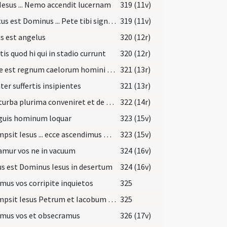
 Iesus ... Nemo accendit lucernam
319 (11v)
Locutus est Dominus ... Pete tibi signum
319 (11v)
s est angelus
320 (12r)
tis quod hi qui in stadio currunt
320 (12r)
Simile est regnum caelorum homini patrifamilias
321 (13r)
ter suffertis insipientes
321 (13r)
Cum turba plurima conveniret et de civitatibus
322 (14r)
nguis hominum loquar
323 (15v)
Assumpsit Iesus ... ecce ascendimus Hierosolymam
323 (15v)
amur vos ne in vacuum
324 (16v)
s est Dominus Iesus in desertum
324 (16v)
us vos corripite inquietos
325
Assumpsit Iesus Petrum et Iacobum et Ioannem
325
mus vos et obsecramus
326 (17v)