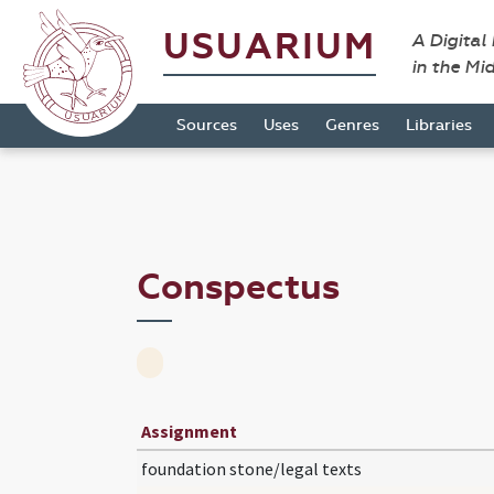
USUARIUM
A Digital
in the Mi
Sources
Uses
Genres
Libraries
Conspectus
Assignment
foundation stone/legal texts