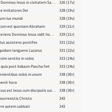
Venit Dominus Iesus in civitatem Samariae
326 (17v)
e imitatores Dei
328 (19v)
sum lux mundi
328 (19v)
ptum est quoniam Abraham
329 (21r)
Praeteriens Dominus Iesus vidit hominem caecum natum
329 (21r)
tus assistens pontifex
331 (22v)
quidam languens Lazarus
331 (22v)
nim sentite in vobis
333 (24v)
s quia post biduum Pascha fiet
333 (24v)
nientibus vobis in unum
338 (30r)
venit hora
338 (30r)
Egressus est Iesus cum discipulis suis trans torrentem Cedron
338 (30r)
nsurrexistis Christo
342
ere autem sabbati
342