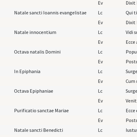
Ev
Natale sancti Ioannis evangelistae
Lc
Qui t
Ev
Dixit
Natale innocentium
Lc
Ev
Octava natalis Domini
Lc
Popu
Ev
Post
In Epiphania
Lc
Surge
Ev
Cum n
Octava Epiphaniae
Lc
Surge
Ev
Purificatio sanctae Mariae
Lc
Ecce
Ev
Post
Natale sancti Benedicti
Lc
Iustu