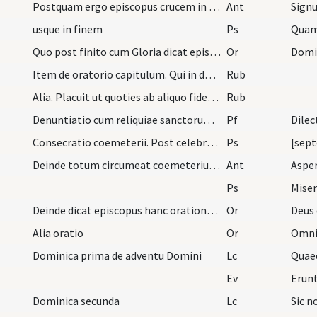
Postquam ergo episcopus crucem in loco quo altare…
Ant
Signu
usque in finem
Ps
Quam
Quo post finito cum Gloria dicat episcopus hanc o…
Or
Item de oratorio capitulum. Qui in domo sua orato…
Rub
Alia. Placuit ut quoties ab aliquo fidelium ad co…
Rub
Denuntiatio cum reliquiae sanctorum ponendae sunt.
Pf
Consecratio coemeterii. Post celebrationem missae…
Ps
[sept
Deinde totum circumeat coemeterium, aspergens ill…
Ant
Aspe
Ps
Miser
Deinde dicat episcopus hanc orationem:
Or
Alia oratio
Or
Dominica prima de adventu Domini
Lc
Ev
Erunt
Dominica secunda
Lc
Sic n