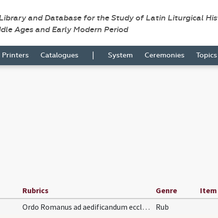
 Library and Database for the Study of Latin Liturgical Hi
ddle Ages and Early Modern Period
|
Printers
Catalogues
System
Ceremonies
Topic
Rubrics
Genre
Item
Ordo Romanus ad aedificandum ecclesiam. Nemo eccl…
Rub