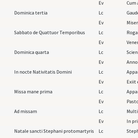
Ev
Dominica tertia
Lc
Gaud
Ev
Miser
Sabbato de Quattuor Temporibus
Lc
Roga
Ev
Dominica quarta
Lc
Ev
Anno
In nocte Nativitatis Domini
Lc
Appar
Ev
Exiit
Missa mane prima
Lc
Ev
Pasto
Ad missam
Lc
Multi
Ev
In pr
Natale sancti Stephani protomartyris
Lc
Steph