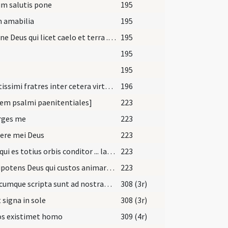
m salutis pone
195
 amabilia
195
Domine Deus qui licet caelo et terra ... consequatur effectum.
195
195
195
Dilectissimi fratres inter cetera virtutum sollemnia ... ammonentibus non negetis.
196
em psalmi paenitentiales]
223
rges me
223
ere mei Deus
223
Deus qui es totius orbis conditor ... largitor impertire.
223
Omnipotens Deus qui custos animarum ... perennis gaudia.
223
Quaecumque scripta sunt ad nostram doctrinam
308 (3r)
 signa in sole
308 (3r)
os existimet homo
309 (4r)