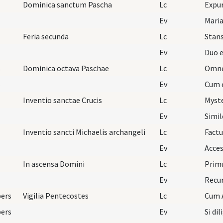
Dominica sanctum Pascha
Lc
Expu
Ev
Mari
Feria secunda
Lc
Ev
Duo e
s
Dominica octava Paschae
Lc
Omne
s
Ev
Cum 
Inventio sanctae Crucis
Lc
Myst
Ev
Inventio sancti Michaelis archangeli
Lc
Ev
In ascensa Domini
Lc
Ev
Recum
pers
Vigilia Pentecostes
Lc
Cum A
pers
Ev
Si dil