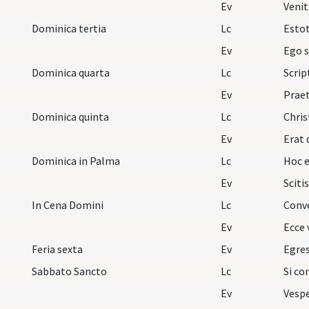
Ev
Dominica tertia
Lc
Estot
Ev
Ego 
Dominica quarta
Lc
Scri
Ev
Dominica quinta
Lc
Chris
Ev
Erat 
Dominica in Palma
Lc
Hoc e
Ev
Sciti
In Cena Domini
Lc
Conve
Ev
Ecce 
Feria sexta
Ev
Sabbato Sancto
Lc
Si co
Ev
Vesp