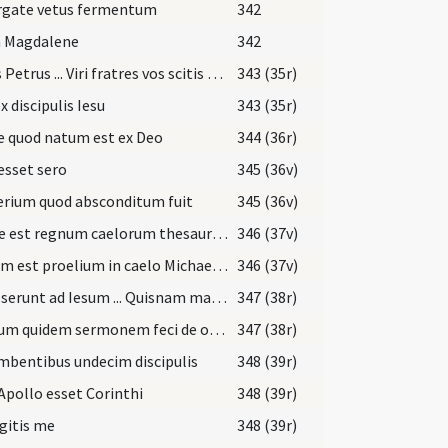
rgate vetus fermentum
342
a Magdalene
342
Stans Petrus ... Viri fratres vos scitis quod factum est verbum
343 (35r)
x discipulis Iesu
343 (35r)
 quod natum est ex Deo
344 (36r)
esset sero
345 (36v)
erium quod absconditum fuit
345 (36v)
Simile est regnum caelorum thesauro abscondito in agro
346 (37v)
Factum est proelium in caelo Michael et angeli
346 (37v)
Accesserunt ad Iesum ... Quisnam maior est in regno caelorum
347 (38r)
Primum quidem sermonem feci de omnibus
347 (38r)
bentibus undecim discipulis
348 (39r)
pollo esset Corinthi
348 (39r)
igitis me
348 (39r)