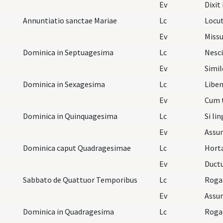
Ev
Dixit
Annuntiatio sanctae Mariae
Lc
Ev
Missu
Dominica in Septuagesima
Lc
Nesci
Ev
Dominica in Sexagesima
Lc
Liben
Ev
Dominica in Quinquagesima
Lc
Si li
Ev
Dominica caput Quadragesimae
Lc
Hort
Ev
Ductu
Sabbato de Quattuor Temporibus
Lc
Rogam
Ev
Dominica in Quadragesima
Lc
Roga