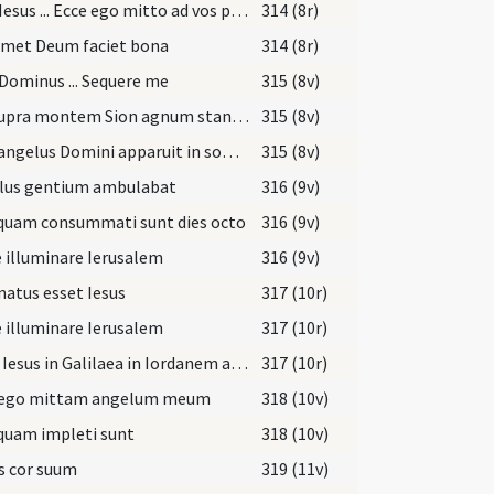
Dixit Iesus ... Ecce ego mitto ad vos prophetas
314 (8r)
imet Deum faciet bona
314 (8r)
 Dominus ... Sequere me
315 (8v)
Vidi supra montem Sion agnum stantem
315 (8v)
Ecce angelus Domini apparuit in somnis Ioseph
315 (8v)
lus gentium ambulabat
316 (9v)
quam consummati sunt dies octo
316 (9v)
 illuminare Ierusalem
316 (9v)
atus esset Iesus
317 (10r)
 illuminare Ierusalem
317 (10r)
Venit Iesus in Galilaea in Iordanem ad Ioannem
317 (10r)
 ego mittam angelum meum
318 (10v)
quam impleti sunt
318 (10v)
s cor suum
319 (11v)