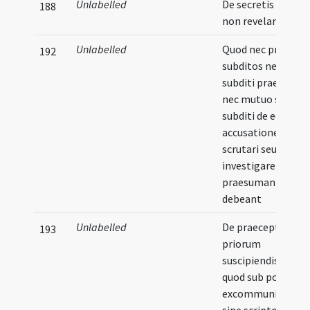
Unlabelled
De secretis capitul
188
non revelandis
Unlabelled
Quod nec praelati
192
subditos nec
subditi praelatos
nec mutuo se
subditi de eorum
accusatione
scrutari seu
investigare
praesumant vel
debeant
Unlabelled
De praeceptis
193
priorum
suscipiendis et
quod sub poena
excommunication