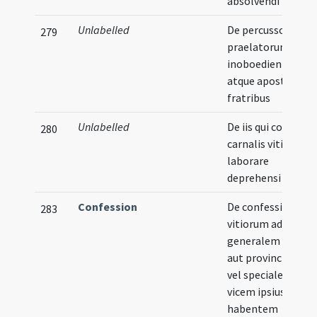
absolvendi
Unlabelled
De percussoribus
279
praelatorum et
inoboedientibus
atque apostatis
fratribus
Unlabelled
De iis qui contagio
280
carnalis vitii
laborare
deprehensi fuerin
Confession
De confessione
283
vitiorum ad solum
generalem priore
aut provincialem
vel specialem
vicem ipsius
habentem