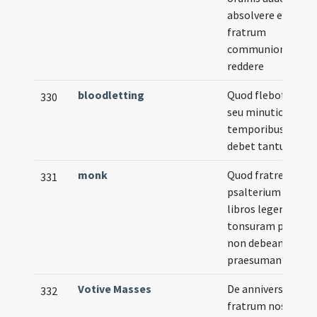
absolvere et
fratrum
communioni
reddere
bloodletting
Quod flebotomia
330
seu minutio tribus
temporibus fieri
debet tantum
monk
Quod fratres laici
331
psalterium vel ali
libros legere aut
tonsuram portare
non debeant aut
praesumant
Votive Masses
De anniversariis
332
fratrum nostri