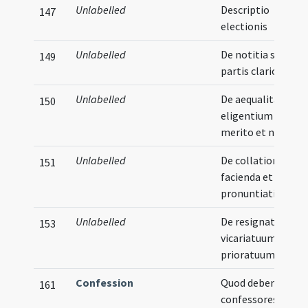
Unlabelled
Descriptio
147
electionis
Unlabelled
De notitia sanioris
149
partis clariori
Unlabelled
De aequalitate
150
eligentium in zelo
merito et numero
Unlabelled
De collatione
151
facienda et electi
pronuntiatione
Unlabelled
De resignatione
153
vicariatuum et
prioratuum
Confession
Quod debent
161
confessores