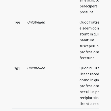
sine scripto
praecipere non
possunt
Unlabelled
Quod fratres in
199
eisdem domibus
stent in quibus
habitum
susceperunt et
professionem
fecerunt
Unlabelled
Quod nulli fratru
201
liceat recedere de
domo in qua
professionem feci
nec ullus prior
recipiat sine
licentia recedente