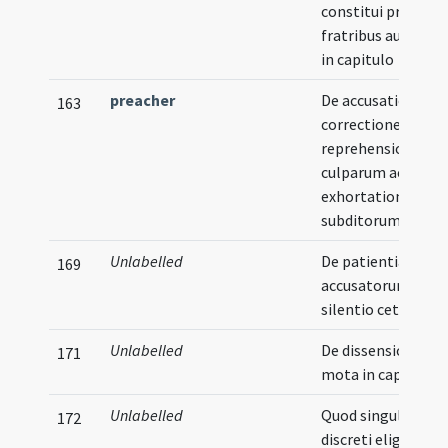
constitui pro
fratribus audiendi
in capitulo
preacher
De accusatione
163
correctione et
reprehensione
culparum ac
eхhortatione
subditorum
Unlabelled
De patientia
169
accusatorum et
silentio ceteroru
Unlabelled
De dissensione
171
mota in capitulo
Unlabelled
Quod singulis anni
172
discreti eligantur