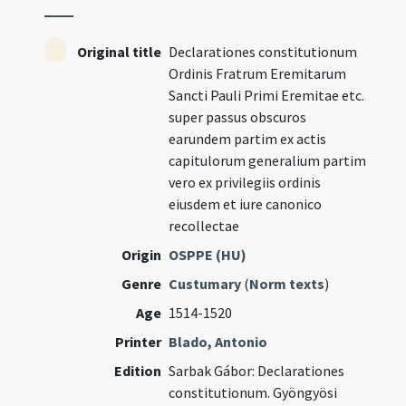
Original title
Declarationes constitutionum
Ordinis Fratrum Eremitarum
Sancti Pauli Primi Eremitae etc.
super passus obscuros
earundem partim ex actis
capitulorum generalium partim
vero ex privilegiis ordinis
eiusdem et iure canonico
recollectae
Origin
OSPPE (HU)
Genre
Custumary
(
Norm texts
)
Age
1514-1520
Printer
Blado, Antonio
Edition
Sarbak Gábor: Declarationes
constitutionum. Gyöngyösi