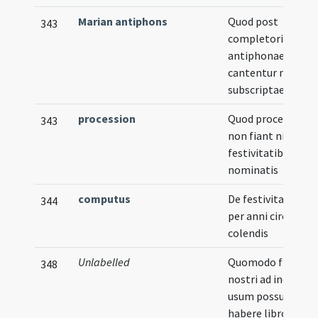
Marian antiphons
Quod post
343
completorium
antiphonae non
cantentur nisi hae
subscriptae
procession
Quod processione
343
non fiant nisi in
festivitatibus infr
nominatis
computus
De festivitatibus
344
per anni circulum
colendis
Unlabelled
Quomodo fratres
348
nostri ad incertu
usum possunt
habere libros vel