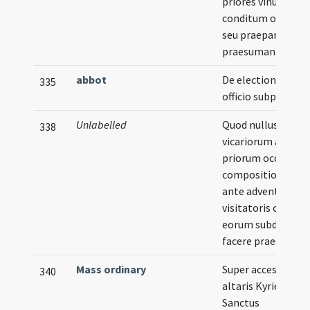
priores vinum
conditum ordinar
seu praeparare no
praesumant
abbot
De electione et
335
officio subprioris
Unlabelled
Quod nullus
338
vicariorum aut
priorum occultas
compositiones
ante adventum
visitatoris cum
eorum subditis
facere praesuman
Mass ordinary
Super accessu
340
altaris Kyrie et
Sanctus