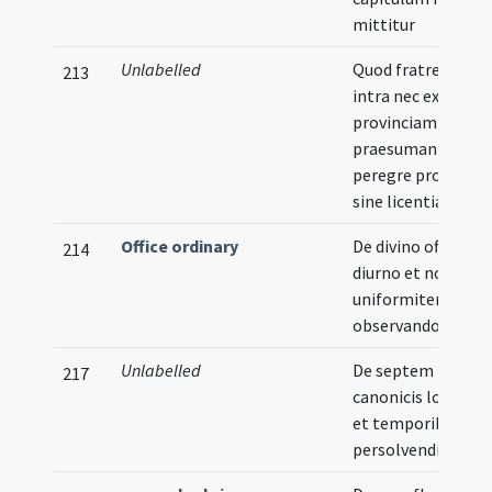
mittitur
Unlabelled
Quod fratres nec
213
intra nec extra
provinciam
praesumant
peregre proficisci
sine licentia
Office ordinary
De divino officio
214
diurno et nocturn
uniformiter
observando
Unlabelled
De septem horis
217
canonicis locis sui
et temporibus
persolvendis