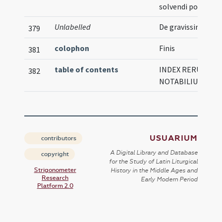
solvendi poenas
Unlabelled
De gravissima cul
379
colophon
Finis
381
table of contents
INDEX RERUM
382
NOTABILIUM
USUARIUM
contributors
A Digital Library and Database
copyright
for the Study of Latin Liturgical
Strigonometer
History in the Middle Ages and
Research
Early Modern Period
Platform 2.0