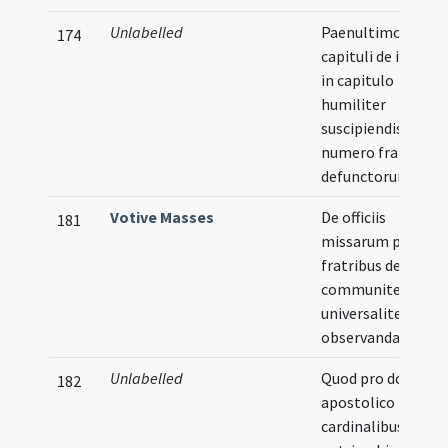
Unlabelled
Paenultimo die
174
capituli de iniuncti
in capitulo
humiliter
suscipiendis et
numero fratrum
defunctorum
Votive Masses
De officiis
181
missarum pro
fratribus defuncti
communiter et
universaliter
observandarum
Unlabelled
Quod pro domino
182
apostolico
cardinalibus