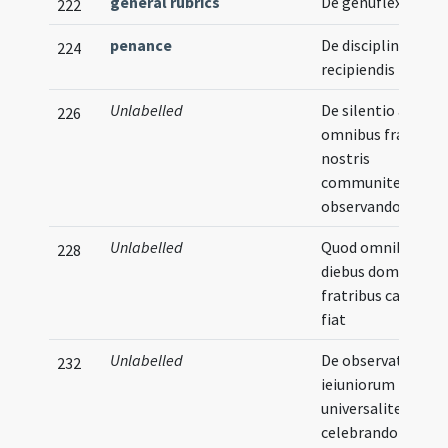
general rubrics
De genuflexionibu
222
penance
De disciplinis
224
recipiendis
Unlabelled
De silentio ab
226
omnibus fratribus
nostris
communiter
observando
Unlabelled
Quod omnibus
228
diebus dominicis
fratribus capitul
fiat
Unlabelled
De observatione
232
ieiuniorum
universaliter
celebrandorum