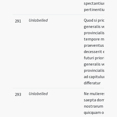
spectantium atqu
pertinentium
Unlabelled
Quod si prior
291
generalis vel
provincialis medio
tempore morte
praeventus
decesserit electio
futuri prioris
generalis vel
provincialis usque
ad capitulum
differatur
Unlabelled
Ne mulieres intra
293
saepta domorum
nostrarum
quicquam operis