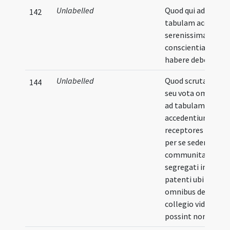
Unlabelled
Quod qui ad
142
tabulam accedunt
serenissimam
conscientiam
habere debeant
Unlabelled
Quod scrutatores
144
seu vota omnium
ad tabulam
accedentium
receptores deben
per se sedere a
communitate
segregati in loco
patenti ubi ab
omnibus de illo
collegio videri
possint non audiri