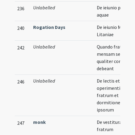
Unlabelled
De ieiunio panis et
236
aquae
Rogation Days
De ieiunio Maioris
240
Litaniae
Unlabelled
Quando fratres ad
242
mensam sedent
qualiter comedere
debeant
Unlabelled
De lectis et
246
operimentis
fratrum et
dormitione
ipsorum
monk
De vestitura
247
fratrum