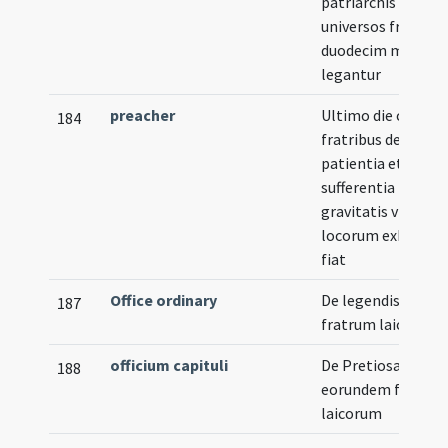
patriarchis etc. pe
universos fratres
duodecim missae
legantur
preacher
Ultimo die capitul
184
fratribus de
patientia et
sufferentia
gravitatis viarum 
locorum exhortat
fiat
Office ordinary
De legendis horis
187
fratrum laicorum
officium capituli
De Pretiosa
188
eorundem fratru
laicorum