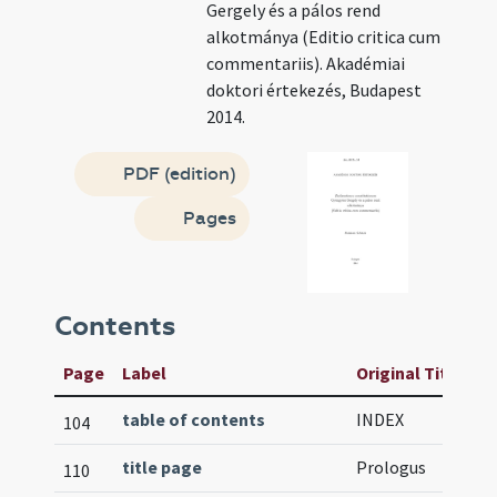
Gergely és a pálos rend
alkotmánya (Editio critica cum
commentariis). Akadémiai
doktori értekezés, Budapest
2014.
PDF (edition)
Pages
Contents
Page
Label
Original Title
table of contents
INDEX
104
title page
Prologus
110