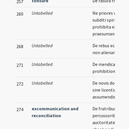
tonsure
De rasura fratrum
257
Unlabelled
Ne priores vel
260
subditi spiritualia
prohibita exercere
praesumant
Unlabelled
De rebus ecclesiae
268
non alienandis
Unlabelled
De mendicationis
271
prohibitione
Unlabelled
De novis domibus
272
sine licentia non
assumendis
excommunication and
De fratribus
274
reconciliation
percussoribus et
auctoritate