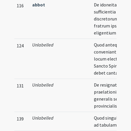
abbot
De idoneitate et
116
sufficientia
discretorum et
fratrum ipsos
eligentium
Unlabelled
Quod antequam
124
conveniant ad
locum electionis d
Sancto Spiritu
debet cantari mis
Unlabelled
De resignatione
131
praelationis priori
generalis seu
provincialis
Unlabelled
Quod singulis anni
139
ad tabulam vadan