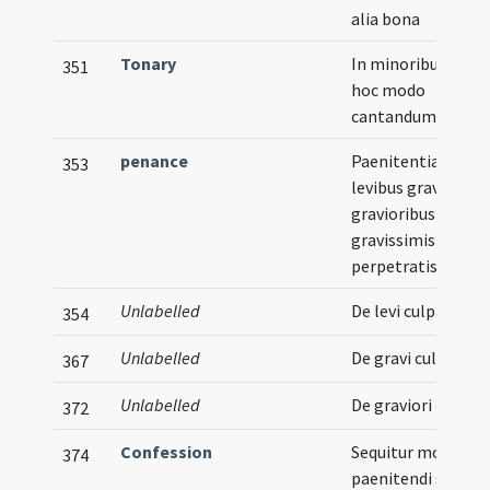
alia bona
Tonary
In minoribus horis
351
hoc modo
cantandum est
penance
Paenitentiae de
353
levibus gravibus
gravioribus et
gravissimis culpis
perpetratis
Unlabelled
De levi culpa
354
Unlabelled
De gravi culpa
367
Unlabelled
De graviori culpa
372
Confession
Sequitur modus
374
paenitendi seu