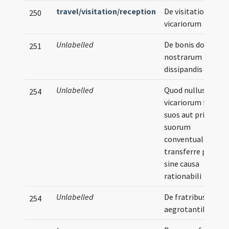
travel/visitation/reception
De visitatione
250
vicariorum
Unlabelled
De bonis domoru
251
nostrarum non
dissipandis
Unlabelled
Quod nullus
254
vicariorum fratres
suos aut priorum
suorum
conventuales
transferre possit
sine causa
rationabili
Unlabelled
De fratribus
254
aegrotantibus