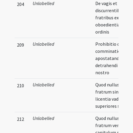
Unlabelled
De vagis et
204
discurrentibus
fratribus extra
oboedientiam
ordinis
Unlabelled
Prohibitio de
209
comminatione
apostatandi et
detrahendi ordini
nostro
Unlabelled
Quod nullus
210
fratrum sine
licentia vadat ad
superiores suos
Unlabelled
Quod nullus
212
fratrum veniat ad
capitulum nisi qui