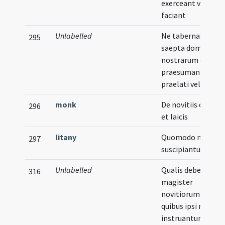
exerceant vel
faciant
Unlabelled
Ne tabernas intra
295
saepta domorum
nostrarum exerce
praesumant
praelati vel subdit
monk
De novitiis clericis
296
et laicis
litany
Quomodo novitii
297
suscipiantur
Unlabelled
Qualis debeat ess
316
magister
novitiorum et de
quibus ipsi novitii
instruantur