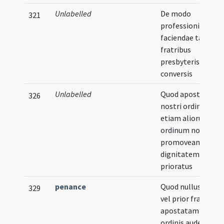
Unlabelled
De modo
321
professionis
faciendae tam a
fratribus
presbyteris quam
conversis
Unlabelled
Quod apostatae
326
nostri ordinis et
etiam aliorum
ordinum non
promoveantur ad
dignitatem alicuiu
prioratus
penance
Quod nullus vicari
329
vel prior fratrem
apostatam nostri
ordinis audeat