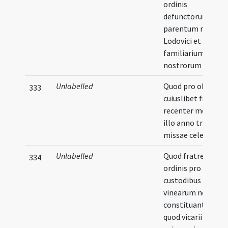
ordinis
defunctorum
parentum regis
Lodovici et
familiarium
nostrorum
Unlabelled
Quod pro obitu
333
cuiuslibet fratris
recenter mortui
illo anno triginta
missae celebrentu
Unlabelled
Quod fratres nostr
334
ordinis pro
custodibus
vinearum non
constituantur et
quod vicarii vel