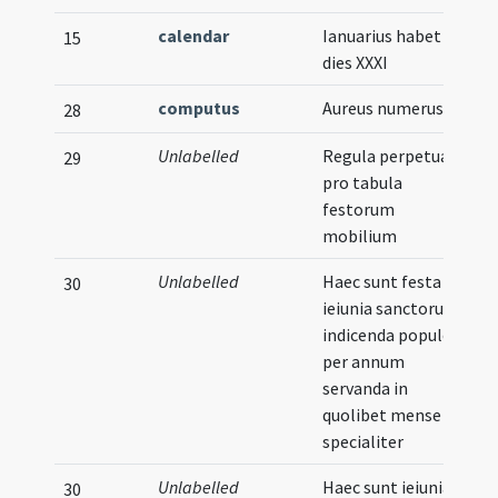
calendar
Ianuarius habet
15
dies XXXI
computus
Aureus numerus
28
Unlabelled
Regula perpetua
29
pro tabula
festorum
mobilium
Unlabelled
Haec sunt festa et
30
ieiunia sanctorum
indicenda populo
per annum
servanda in
quolibet mense
specialiter
Unlabelled
Haec sunt ieiunia
30