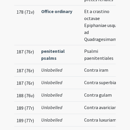
Office ordinary
Et a crastino
178 (71v)
octavae
Epiphaniae usque
ad
Quadragesimam
penitential
Psalmi
187 (76r)
psalms
paenitentiales
Unlabelled
Contra iram
187 (76r)
Unlabelled
Contra superbiam
187 (76r)
Unlabelled
Contra gulam
188 (76v)
Unlabelled
Contra avariciam
189 (77r)
Unlabelled
Contra luxuriam
189 (77r)