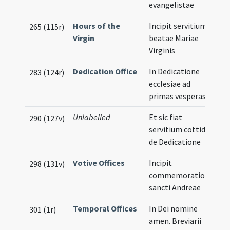
evangelistae
Hours of the
Incipit servitium
265 (115r)
Virgin
beatae Mariae
Virginis
Dedication Office
In Dedicatione
283 (124r)
ecclesiae ad
primas vesperas
Unlabelled
Et sic fiat
290 (127v)
servitium cottidie
de Dedicatione
Votive Offices
Incipit
298 (131v)
commemoratio
sancti Andreae
Temporal Offices
In Dei nomine
301 (1r)
amen. Breviarii