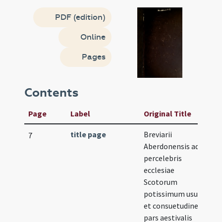
PDF (edition)
Online
Pages
Contents
Page
Label
Original Title
title page
Breviarii
7
Aberdonensis ad
percelebris
ecclesiae
Scotorum
potissimum usum
et consuetudinem
pars aestivalis