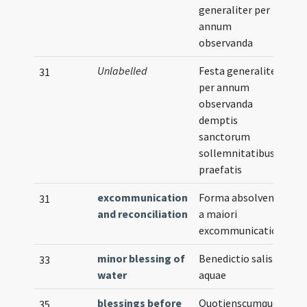
generaliter per
annum
observanda
Unlabelled
Festa generaliter
31
per annum
observanda
demptis
sanctorum
sollemnitatibus
praefatis
excommunication
Forma absolvendi
31
and reconciliation
a maiori
excommunicationi
minor blessing of
Benedictio salis et
33
water
aquae
blessings before
Quotienscumque
35