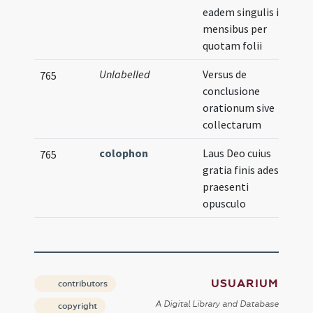
eadem singulis in
mensibus per
quotam folii
Unlabelled
Versus de
765
conclusione
orationum sive
collectarum
colophon
Laus Deo cuius
765
gratia finis adest
praesenti
opusculo
USUARIUM
contributors
A Digital Library and Database
copyright