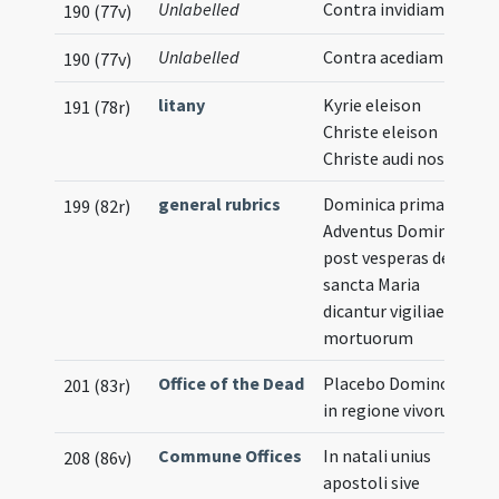
Unlabelled
Contra invidiam
190 (77v)
Unlabelled
Contra acediam
190 (77v)
litany
Kyrie eleison
191 (78r)
Christe eleison
Christe audi nos
general rubrics
Dominica prima
199 (82r)
Adventus Domini
post vesperas de
sancta Maria
dicantur vigiliae
mortuorum
Office of the Dead
Placebo Domino
201 (83r)
in regione vivorum
Commune Offices
In natali unius
208 (86v)
apostoli sive