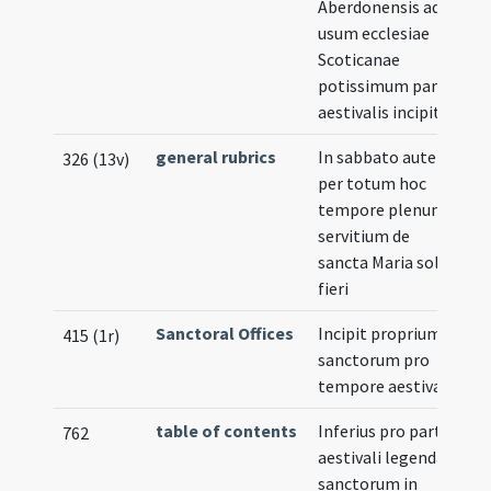
Aberdonensis ad
usum ecclesiae
Scoticanae
potissimum pars
aestivalis incipit
general rubrics
In sabbato autem
326 (13v)
per totum hoc
tempore plenum
servitium de
sancta Maria solet
fieri
Sanctoral Offices
Incipit proprium
415 (1r)
sanctorum pro
tempore aestivali
table of contents
Inferius pro parte
762
aestivali legendae
sanctorum in