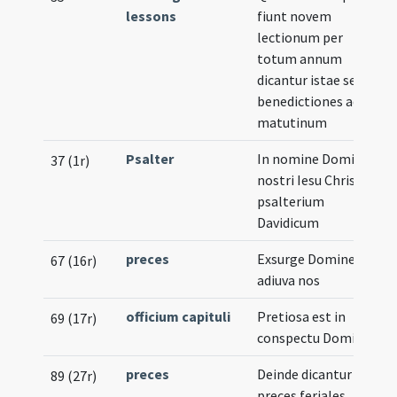
lessons
fiunt novem
lectionum per
totum annum
dicantur istae sex
benedictiones ad
matutinum
Psalter
In nomine Domini
37 (1r)
nostri Iesu Christi
psalterium
Davidicum
preces
Exsurge Domine
67 (16r)
adiuva nos
officium capituli
Pretiosa est in
69 (17r)
conspectu Domini
preces
Deinde dicantur
89 (27r)
preces feriales