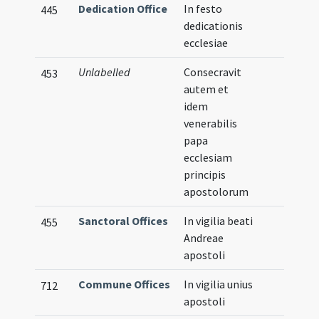
Dedication Office
In festo
445
dedicationis
ecclesiae
Unlabelled
Consecravit
453
autem et
idem
venerabilis
papa
ecclesiam
principis
apostolorum
Sanctoral Offices
In vigilia beati
455
Andreae
apostoli
Commune Offices
In vigilia unius
712
apostoli