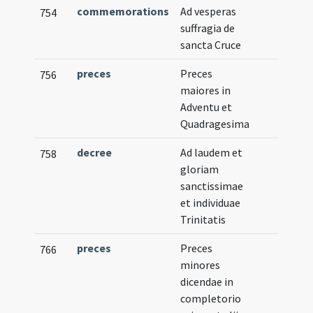
commemorations
Ad vesperas
754
suffragia de
sancta Cruce
preces
Preces
756
maiores in
Adventu et
Quadragesima
decree
Ad laudem et
758
gloriam
sanctissimae
et individuae
Trinitatis
preces
Preces
766
minores
dicendae in
completorio