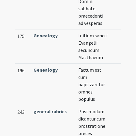
Domini
sabbato
praecedenti
ad vesperas
Genealogy
Initium sancti
175
Evangelii
secundum
Matthaeum
Genealogy
Factum est
196
cum
baptizaretur
omnes
populus
general rubrics
Postmodum
243
dicantur cum
prostratione
preces