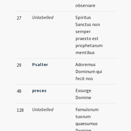
observare
Unlabelled
Spiritus
27
Sanctus non
semper
praesto est
prophetarum
mentibus
Psalter
Adoremus
29
Dominum qui
fecit nos
preces
Exsurge
48
Domine
Unlabelled
Famulorum
128
tuorum
quaesumus
Domine