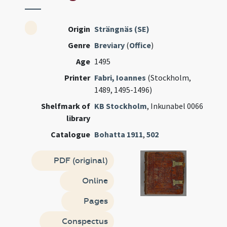
Origin
Strängnäs (SE)
Genre
Breviary
(
Office
)
Age
1495
Printer
Fabri, Ioannes
(Stockholm,
1489, 1495-1496)
Shelfmark of
KB Stockholm
, Inkunabel 0066
library
Catalogue
Bohatta 1911
,
502
PDF (original)
Online
Pages
Conspectus