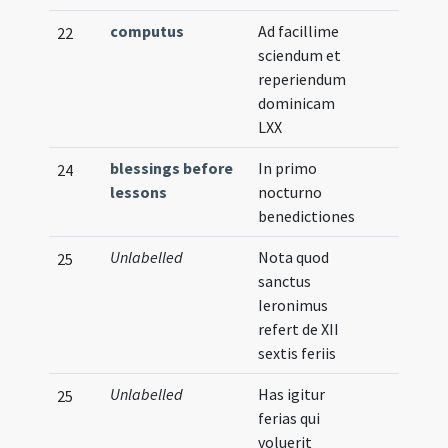
computus
Ad facillime
22
sciendum et
reperiendum
dominicam
LXX
blessings before
In primo
24
lessons
nocturno
benedictiones
Unlabelled
Nota quod
25
sanctus
Ieronimus
refert de XII
sextis feriis
Unlabelled
Has igitur
25
ferias qui
voluerit