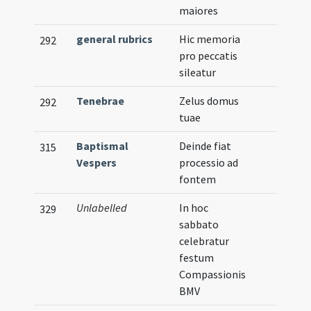
maiores
general rubrics
Hic memoria
292
pro peccatis
sileatur
Tenebrae
Zelus domus
292
tuae
Baptismal
Deinde fiat
315
Vespers
processio ad
fontem
Unlabelled
In hoc
329
sabbato
celebratur
festum
Compassionis
BMV