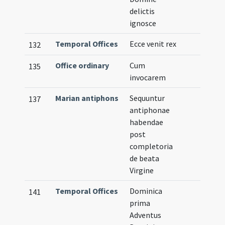
delictis
ignosce
Temporal Offices
Ecce venit rex
132
Office ordinary
Cum
135
invocarem
Marian antiphons
Sequuntur
137
antiphonae
habendae
post
completoria
de beata
Virgine
Temporal Offices
Dominica
141
prima
Adventus