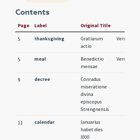
Contents
Page
Label
Original Title
thanksgiving
Gratiarum
Vernacular
5
actio
meal
Benedictio
Vernacular
5
mensae
decree
Conradus
9
miseratione
divina
episcopus
Strengnensis
calendar
Ianuarius
11
habet dies
XXXI