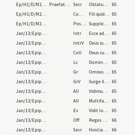
Ep/H1/D/M2/Mass Propers
Praefatio et Communicantes de Epiphania.
Secr
Oblatum tibi Domine sacrificium
65
Ep/H1/D/M2/Mass Propers
Comm
Fili quid fecisti
65
Ep/H1/D/M2/Mass Propers
Postcomm
Supplices te rogamus omnipotens Deus ut quos tuis reficis
65
Jan/13/Epiphania (Octava)/M2/Mass Propers
Intr
Ecce advenit dominator Dominus
65
Jan/13/Epiphania (Octava)/M2/Mass Propers
IntrV
Deus iudicium tuum regi da
65
Jan/13/Epiphania (Octava)/M2/Mass Propers
Coll
Deus cuius Unigenitus in substantia nostrae carnis
65
Jan/13/Epiphania (Octava)/M2/Mass Propers
Lc
Domine Deus meus honorificabo te
65
Jan/13/Epiphania (Octava)/M2/Mass Propers
Gr
Omnes de Saba venient
65
Jan/13/Epiphania (Octava)/M2/Mass Propers
GrV
Surge illuminare Ierusalem
65
Jan/13/Epiphania (Octava)/M2/Mass Propers/1
All
Vidimus stellam eius
65
Jan/13/Epiphania (Octava)/M2/Mass Propers/2
All
Multifarie olim Deus loquens
65
Jan/13/Epiphania (Octava)/M2/Mass Propers
Ev
Vidit Ioannes Iesum venientem ad se et ait ecce agnus Dei
65
Jan/13/Epiphania (Octava)/M2/Mass Propers
Off
Reges Tharsis
66
Jan/13/Epiphania (Octava)/M2/Mass Propers
Secr
Hostias tibi Domine pro Filii tui apparitione
66