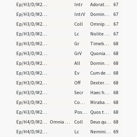
Ep/H3/D/M2/Mass Propers
Intr
Adorate Dominum
67
Ep/H3/D/M2/Mass Propers
IntrV
Dominus regnavit exsultet terra
67
Ep/H3/D/M2/Mass Propers
Coll
Omnipotens sempiterne Deus infirmitatem nostram
67
Ep/H3/D/M2/Mass Propers
Lc
Nolite esse prudentes
67
Ep/H3/D/M2/Mass Propers
Gr
Timebunt gentes
68
Ep/H3/D/M2/Mass Propers
GrV
Quoniam aedificavit Dominus Sion
68
Ep/H3/D/M2/Mass Propers
All
Dominus regnavit exsultet terra
68
Ep/H3/D/M2/Mass Propers
Ev
Cum descendisset Iesus de monte
68
Ep/H3/D/M2/Mass Propers
Off
Dextera Domini fecit virtutem
68
Ep/H3/D/M2/Mass Propers
Secr
Haec hostia Domine quaesumus emundet nostra delicta
68
Ep/H3/D/M2/Mass Propers
Comm
Mirabantur omnes
68
Ep/H3/D/M2/Mass Propers
Postcomm
Quos tantis Domine largiris uti mysteriis
68
Ep/H4/D/M2/Mass Propers
Omnia dicantur sicut in praecedenti dominica prae…
Coll
Deus qui nos in tantis periculis constitutos
68
Ep/H4/D/M2/Mass Propers
Lc
Nemini quicquam debeatis
69