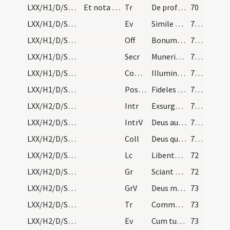
LXX/H1/D/Septuagesima/M2/Mass Propers
Et nota quod a LXX usque ad feriam quartam Cineru…
Tr
De profundis clamavi
70
LXX/H1/D/Septuagesima/M2/Mass Propers
Ev
Simile est regnum caelorum homini patrifamilias
71 (50v)
LXX/H1/D/Septuagesima/M2/Mass Propers
Off
Bonum est confiteri Domino
71 (50v)
LXX/H1/D/Septuagesima/M2/Mass Propers
Secr
Muneribus nostris quaesumus Domine precibusque susceptis
71 (50v)
LXX/H1/D/Septuagesima/M2/Mass Propers
Comm
Illumina faciem tuam
71 (50v)
LXX/H1/D/Septuagesima/M2/Mass Propers
Postcomm
Fideles tui Deus per tua dona firmentur
71 (50v)
LXX/H2/D/Sexagesima/M2/Mass Propers
Intr
Exsurge quare obdormis
71 (50v)
LXX/H2/D/Sexagesima/M2/Mass Propers
IntrV
Deus auribus nostris audivimus
71 (50v)
LXX/H2/D/Sexagesima/M2/Mass Propers
Coll
Deus qui conspicis quia ex nulla nostra actione confidimus
71 (50v)
LXX/H2/D/Sexagesima/M2/Mass Propers
Lc
Libenter suffertis insipientes
72
LXX/H2/D/Sexagesima/M2/Mass Propers
Gr
Sciant gentes
72
LXX/H2/D/Sexagesima/M2/Mass Propers
GrV
Deus meus pone illos
73
LXX/H2/D/Sexagesima/M2/Mass Propers
Tr
Commovisti Domine
73
LXX/H2/D/Sexagesima/M2/Mass Propers
Ev
Cum turba plurima ... Exiit qui seminat
73