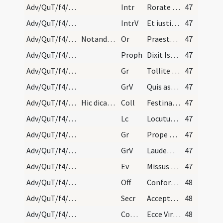
Adv/QuT/f4/M2/Mass Propers
Intr
Rorate caeli desuper
47
Adv/QuT/f4/M2/Mass Propers
IntrV
Et iustitia oriatur
47
Adv/QuT/f4/M2/Mass Propers
Notandum quod quando una prophetia vel plures dic…
Or
Praesta quaesumus omnipotens Deus ut reparationis nostrae ventura sollemnitas ... praemia largiatur.
47
Adv/QuT/f4/M2/Mass Propers
Proph
Dixit Isaias ... Erit in novissimis diebus praeparatus mons domus Domini
47
Adv/QuT/f4/M2/Mass Propers/1
Gr
Tollite hostias
47
Adv/QuT/f4/M2/Mass Propers/1
GrV
Quis ascendet in montem Domini
47
Adv/QuT/f4/M2/Mass Propers
Hic dicat Dominus vobiscum.
Coll
Festina ne tardaveris quaesumus Domine Deus noster et auxilium ... pietate confidunt.
47
Adv/QuT/f4/M2/Mass Propers
Lc
Locutus est Dominus ... Pete tibi signum
47
Adv/QuT/f4/M2/Mass Propers/2
Gr
Prope est Dominus omnibus invocantibus eum
47
Adv/QuT/f4/M2/Mass Propers/2
GrV
Laudem Domini loquetur os meum
47
Adv/QuT/f4/M2/Mass Propers
Ev
Missus est angelus Gabriel
47
Adv/QuT/f4/M2/Mass Propers
Off
Confortamini et iam nolite timere
48
Adv/QuT/f4/M2/Mass Propers
Secr
Accepta tibi sint quaesumus Domine nostra ieiunia
48
Adv/QuT/f4/M2/Mass Propers
Comm
Ecce Virgo concipiet
48