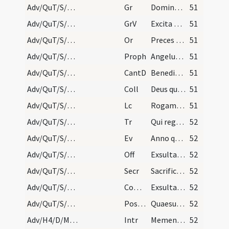
Adv/QuT/S/M2/Mass Propers/4
Gr
Domine Deus virtutum converte nos
51
Adv/QuT/S/M2/Mass Propers/4
GrV
Excita Domine potentiam tuam
51
Adv/QuT/S/M2/Mass Propers/5
Or
Preces populi tui ... pietatis tuae visitatione consolemur.
51
Adv/QuT/S/M2/Mass Propers/5
Proph
Angelus Domini descendit cum Azaria
51
Adv/QuT/S/M2/Mass Propers
CantD
Benedictus es Domine Deus patrum nostrorum
51
Adv/QuT/S/M2/Mass Propers
Coll
Deus qui tribus pueris mitigasti
51
Adv/QuT/S/M2/Mass Propers
Lc
Rogamus vos per adventum Domini nostri
51
Adv/QuT/S/M2/Mass Propers
Tr
Qui regis Israel intende
52
Adv/QuT/S/M2/Mass Propers
Ev
Anno quintodecimo imperii Tiberii Caesaris
52
Adv/QuT/S/M2/Mass Propers
Off
Exsulta satis filia Sion
52
Adv/QuT/S/M2/Mass Propers
Secr
Sacrificiis praesentibus Domine quaesumus placatus intende
52
Adv/QuT/S/M2/Mass Propers
Comm
Exsultavit ut gigas ad currendam viam
52
Adv/QuT/S/M2/Mass Propers
Postcomm
Quaesumus Domine Deus noster ut sacrosancta mysteria
52
Adv/H4/D/M2/Mass Propers
Intr
Memento nostri Domine
52