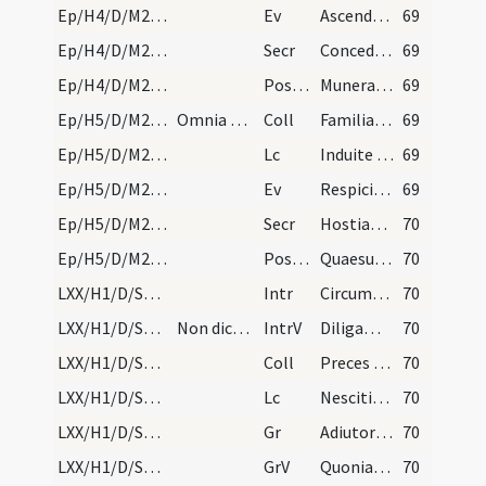
Ep/H4/D/M2/Mass Propers
Ev
Ascendente Iesu in naviculam
69
Ep/H4/D/M2/Mass Propers
Secr
Concede quaesumus omnipotens Deus ut huius sacrificii munus oblatum
69
Ep/H4/D/M2/Mass Propers
Postcomm
Munera tua nos Deus a delectationibus
69
Ep/H5/D/M2/Mass Propers
Omnia dicantur sicut in dominica tertia praeter i…
Coll
Familiam tuam quaesumus Domine continua pietate custodi ut quae in sola
69
Ep/H5/D/M2/Mass Propers
Lc
Induite vos sicut electi Dei
69
Ep/H5/D/M2/Mass Propers
Ev
Respiciens Iesus ... Confiteor tibi Pater
69
Ep/H5/D/M2/Mass Propers
Secr
Hostias tibi Domine placationis offerimus
70
Ep/H5/D/M2/Mass Propers
Postcomm
Quaesumus omnipotens Deus ut illius salutaris capiamus
70
LXX/H1/D/Septuagesima/M2/Mass Propers
Intr
Circumdederunt me
70
LXX/H1/D/Septuagesima/M2/Mass Propers
Non dicatur Gloria in excelsis Deo in dominicis d…
IntrV
Diligam te Domine
70
LXX/H1/D/Septuagesima/M2/Mass Propers
Coll
Preces populi tui ... pro tui nominis gloria misericorditer liberemur.
70
LXX/H1/D/Septuagesima/M2/Mass Propers
Lc
Nescitis quod hi qui in stadio currunt
70
LXX/H1/D/Septuagesima/M2/Mass Propers
Gr
Adiutor in opportunitatibus
70
LXX/H1/D/Septuagesima/M2/Mass Propers
GrV
Quoniam non in finem
70