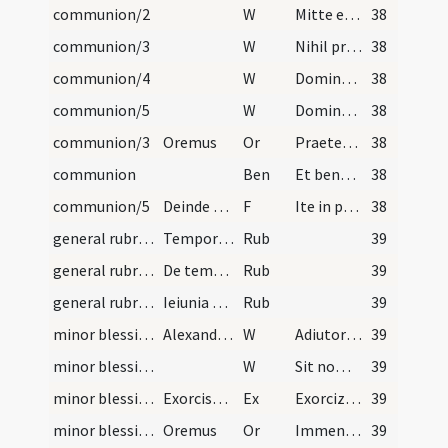
communion/2
W
Mitte eis Domine auxilium
38
communion/3
W
Nihil proficiat inimicus
38
communion/4
W
Domine exaudi
38
communion/5
W
Dominus vobiscum
38
communion/3
Oremus
Or
Praetende Domine misericordiam tuam famulis et famulabus tuis dexteramque caelestis
38
communion
Ben
Et benedictio Dei omnipotentis ... descendat super vos et maneat semper.
38
communion/5
Deinde sacerdos abluit digitos et prosequitur et…
F
Ite in pace
38
general rubrics/1
Tempora nuptiarum. Primae nuptiae intrant quolibe…
Rub
39
general rubrics/2
De tempore Adventus. Adventus Domini celebratur u…
Rub
39
general rubrics/3
Ieiunia quattuor temporum. Primum: feria quarta,…
Rub
39
minor blessing of water/1
Alexander papa de conscretione dist. III. c. aqua…
W
Adiutorium nostrum
39
minor blessing of water/2
W
Sit nomen
39
minor blessing of water/1
Exorcismus salis
Ex
Exorcizo te creatura salis ... immundus adiuratus.
39
minor blessing of water/1
Oremus
Or
Immensam clementiam tuam omnipotens aeterne Deus humiliter imploramus ut hanc creaturam salis ... spiritualis nequitiae.
39