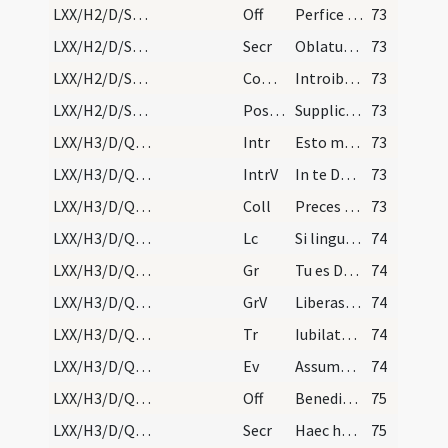
LXX/H2/D/Sexagesima/M2/Mass Propers
Off
Perfice gressus meos
73
LXX/H2/D/Sexagesima/M2/Mass Propers
Secr
Oblatum tibi Domine sacrificium
73
LXX/H2/D/Sexagesima/M2/Mass Propers
Comm
Introibo ad altare Dei
73
LXX/H2/D/Sexagesima/M2/Mass Propers
Postcomm
Supplices te rogamus omnipotens Deus ut quos tuis reficis
73
LXX/H3/D/Quinquagesima/M2/Mass Propers
Intr
Esto mihi in Deum protectorem
73
LXX/H3/D/Quinquagesima/M2/Mass Propers
IntrV
In te Domine speravi
73
LXX/H3/D/Quinquagesima/M2/Mass Propers
Coll
Preces nostras quaesumus Domine clementer exaudi atque a peccatorum
73
LXX/H3/D/Quinquagesima/M2/Mass Propers
Lc
Si linguis hominum loquar et angelorum
74
LXX/H3/D/Quinquagesima/M2/Mass Propers
Gr
Tu es Deus
74
LXX/H3/D/Quinquagesima/M2/Mass Propers
GrV
Liberasti in brachio tuo
74
LXX/H3/D/Quinquagesima/M2/Mass Propers
Tr
Iubilate Deo omnis terra
74
LXX/H3/D/Quinquagesima/M2/Mass Propers
Ev
Assumpsit Iesus ... Ecce ascendimus
74
LXX/H3/D/Quinquagesima/M2/Mass Propers
Off
Benedictus es Domine doce me
75
LXX/H3/D/Quinquagesima/M2/Mass Propers
Secr
Haec hostia Domine quaesumus emundet nostra dilecta ... mentesque sanctificet.
75