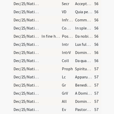
Dec/25/Nativitas/M1/Mass Propers
Secr
Accepta tibi sit Domine quaesumus hodiernae festivitatis
56
Dec/25/Nativitas/M1/Mass Propers
VD
Quia per incarnati
56
Dec/25/Nativitas/M1/Mass Propers
Infracan
Communicantes et noctem sacratissimam celebrantes qua beatae Mariae
56
Dec/25/Nativitas/M1/Mass Propers
Comm
In splendoribus sanctorum
56
Dec/25/Nativitas/M1/Mass Propers
In fine huius primae missae de gallicantu et in a…
Postcomm
Da nobis quaesumus Domine Deus noster ut qui nativitatem
56
Dec/25/Nativitas/M2/Mass Propers
Intr
Lux fulgebit hodie super nos
56
Dec/25/Nativitas/M2/Mass Propers
IntrV
Dominus regnavit decorem indutus est
56
Dec/25/Nativitas/M2/Mass Propers
Coll
Da quaesumus omnipotens Deus ut qui nova incarnati Verbi tui
56
Dec/25/Nativitas/M2/Mass Propers
Proph
Spiritus Domini super me
57
Dec/25/Nativitas/M2/Mass Propers
Lc
Apparuit benignitas et humanitas Salvatoris nostri
57
Dec/25/Nativitas/M2/Mass Propers
Gr
Benedictus qui venit in nomine Domini
57
Dec/25/Nativitas/M2/Mass Propers
GrV
A Domino factum est istud
57
Dec/25/Nativitas/M2/Mass Propers
All
Dominus regnavit decorem indutus est
57
Dec/25/Nativitas/M2/Mass Propers
Ev
Pastores loquebantur ad invicem
57