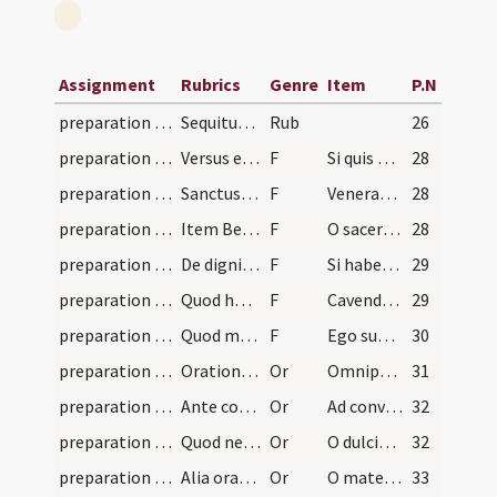
Assignment
Rubrics
Genre
Item
P.N
preparation and vesting for Mass/examination of conscience
Sequitur tabula ad instructionem sacerdotum. Sequ…
Rub
26
preparation and vesting for Mass/intention/1
Versus edocentes digne celebrare
F
Si quis ad altare digne dupis celebrare
28
preparation and vesting for Mass/examination of conscience/2
Sanctus Augustinus de dignitate sacerdotali sic a…
F
Veneranda sacerdotum dignitas
28
preparation and vesting for Mass/examination of conscience/3
Item Bernardus:
F
O sacerdos corpus tuum
28
preparation and vesting for Mass/examination of conscience/4
De dignitate sacramenti et statu sacerdotali
F
Si haberes angelicam puritatem
29
preparation and vesting for Mass/examination of conscience/5
Quod homo non sit curiosus scrutator sacramenti s…
F
Cavendum est tibi a curiosa et inutile perscrutatione
29
preparation and vesting for Mass/intention/6
Quod magna diligentia se debeat communicaturus Ch…
F
Ego sum puritatis amator
30
preparation and vesting for Mass/mental preparation/1
Orationes dicendae ante calebrationem ad libitum…
Or
Omnipotens et misericors Deus ecce accedo ad sacramentum
31
preparation and vesting for Mass/mental preparation/2
Ante communionem devota oratio
Or
Ad convivium tuum invitatus Domine Iesu Christe venio gratias agens
32
preparation and vesting for Mass/mental preparation/3
Quod necessitates nostras Christo aperire et eius…
Or
O dulcissime atque amantissime Domine quem nun devote desidero suscipere
32
preparation and vesting for Mass/mental preparation/4
Alia oratio ad beatam Mariam
Or
O mater pietatis et misericordiae beatissimae Virgo Maria ego miser
33