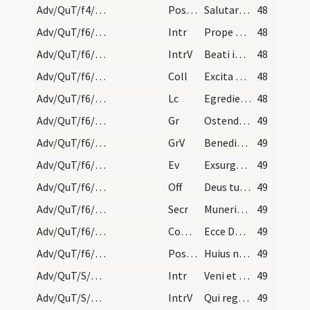
Adv/QuT/f4/M2/Mass Propers
Postcomm
Salutaris tui Domine munere satiati supplices
48
Adv/QuT/f6/M2/Mass Propers
Intr
Prope esto Domine
48
Adv/QuT/f6/M2/Mass Propers
IntrV
Beati immaculati
48
Adv/QuT/f6/M2/Mass Propers
Coll
Excita Domine quasumus potentiam tuam et veni ut hi qui in tua pietate ... adversitate liberentur.
48
Adv/QuT/f6/M2/Mass Propers
Lc
Egredietur virga de radice Iesse
48
Adv/QuT/f6/M2/Mass Propers
Gr
Ostende nobis Domine misericordiam tuam
49
Adv/QuT/f6/M2/Mass Propers
GrV
Benedixisti Domine terram tuam
49
Adv/QuT/f6/M2/Mass Propers
Ev
Exsurgens Maria abiit in montana
49
Adv/QuT/f6/M2/Mass Propers
Off
Deus tu convertens iustificabis nos
49
Adv/QuT/f6/M2/Mass Propers
Secr
Muneribus nostris quaesumus Domine precibusque susceptis
49
Adv/QuT/f6/M2/Mass Propers
Comm
Ecce Dominus veniet
49
Adv/QuT/f6/M2/Mass Propers
Postcomm
Huius nos Domine sacramenti libatio sancta restauret
49
Adv/QuT/S/M2/Mass Propers
Intr
Veni et ostende nobis faciem tuam
49
Adv/QuT/S/M2/Mass Propers
IntrV
Qui regis Israel intende
49