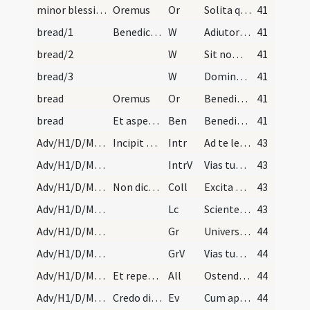
minor blessing of water/7
Oremus
Or
Solita quaeumus Domine quos salvasti pietate custodi ... laetentur etiam tua Sancti Spiritus immisione.
41
bread/1
Benedictio panis qui datur fidelibus in dominicis…
W
Adiutorium nostrum
41
bread/2
W
Sit nomen
41
bread/3
W
Dominus vobiscum
41
bread
Oremus
Or
Benedic Domine creaturam istam panis sicut benedixisti quinque panis ... accipiant sanitatem.
41
bread
Et aspergatur panis aqua benedicta. Deinde dicit…
Ben
Benedictio Dei Patris ... descendat et manea super hunc panem et super omnes ex eo gustantes.
41
Adv/H1/D/M2/Mass Propers
Incipit ordo missalis secundum consuetudinem eccl…
Intr
Ad te levavi animam meam
43
Adv/H1/D/M2/Mass Propers
IntrV
Vias tuas Domine demonstra mihi
43
Adv/H1/D/M2/Mass Propers
Non dicatur Gloria in excelsis Deo in dominicis d…
Coll
Excita quaesumus Domine potentiam tuam et veni ut ab imminentibus
43
Adv/H1/D/M2/Mass Propers
Lc
Scientes quia hora est iam nos de somno surgere
43
Adv/H1/D/M2/Mass Propers
Gr
Universi qui te exspectant
44
Adv/H1/D/M2/Mass Propers
GrV
Vias tuas Domine notas fac mihi
44
Adv/H1/D/M2/Mass Propers
Et repetatur semel alleluia et iste ordo observet…
All
Ostende nobis Domine misericordiam tuam
44
Adv/H1/D/M2/Mass Propers
Credo dicatur in diebus dominicis per totum annum…
Ev
Cum appropinquasset Iesus Hierosolymis
44