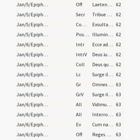
Jan/5/Epiphania (Vigilia)/M2/Mass Propers
Off
Laetentur caeli et exsultet terra
62
Jan/5/Epiphania (Vigilia)/M2/Mass Propers
Secr
Tribue quaesumus Domine ut eum praesentibus sacrificiis immolemus
62
Jan/5/Epiphania (Vigilia)/M2/Mass Propers
Comm
Exsulta filia Sion
62
Jan/5/Epiphania (Vigilia)/M2/Mass Propers
Postcomm
Illumina quaesumus Domine populum tuum
62
Jan/6/Epiphania/M2/Mass Propers
Intr
Ecce advenit dominator Dominus
62
Jan/6/Epiphania/M2/Mass Propers
IntrV
Deus iudicium tuum regi da
62
Jan/6/Epiphania/M2/Mass Propers
Coll
Deus qui hodierna die Unigenitum tuum gentibus
62
Jan/6/Epiphania/M2/Mass Propers
Lc
Surge illuminare Ierusalem
62
Jan/6/Epiphania/M2/Mass Propers
Gr
Omnes de Saba venient
63
Jan/6/Epiphania/M2/Mass Propers
GrV
Surge illuminare Ierusalem
63
Jan/6/Epiphania/M2/Mass Propers/1
All
Vidimus stellam eius
63
Jan/6/Epiphania/M2/Mass Propers/2
All
Interrogabat magos Herodes
63
Jan/6/Epiphania/M2/Mass Propers
Ev
Cum natus esset Iesus in Bethlehem Iuda
63
Jan/6/Epiphania/M2/Mass Propers
Off
Reges Tharsis
63