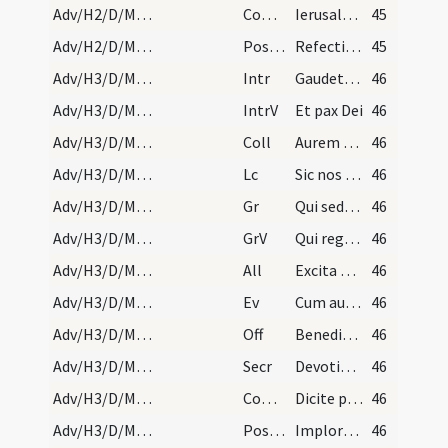
Adv/H2/D/M2/Mass Propers
Comm
Ierusalem surge et sta in excelso
45
Adv/H2/D/M2/Mass Propers
Postcomm
Refecti cibo spiritualis alimoniae ... amare caelestia.
45
Adv/H3/D/M2/Mass Propers
Intr
Gaudete in Domino semper
46
Adv/H3/D/M2/Mass Propers
IntrV
Et pax Dei
46
Adv/H3/D/M2/Mass Propers
Coll
Aurem tuam quaesumus Domine precibus nostris accommoda
46
Adv/H3/D/M2/Mass Propers
Lc
Sic nos existimet homo
46
Adv/H3/D/M2/Mass Propers
Gr
Qui sedes Domine super Cherubim
46
Adv/H3/D/M2/Mass Propers
GrV
Qui regis Israel intende
46
Adv/H3/D/M2/Mass Propers
All
Excita Domine potentiam tuam et veni
46
Adv/H3/D/M2/Mass Propers
Ev
Cum audisset Ioannes in vinculis opera Christi
46
Adv/H3/D/M2/Mass Propers
Off
Benedixisti Domine terram tuam
46
Adv/H3/D/M2/Mass Propers
Secr
Devotionis nostrae
46
Adv/H3/D/M2/Mass Propers
Comm
Dicite pusillanimes confortamini
46
Adv/H3/D/M2/Mass Propers
Postcomm
Imploramus Domine clementiam tuam
46