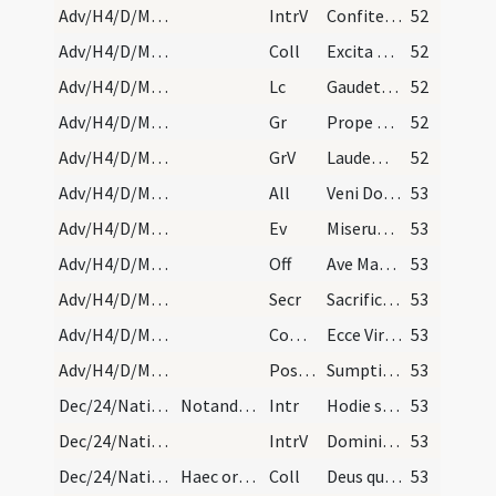
Adv/H4/D/M2/Mass Propers
IntrV
Confitemini Domino quoniam bonus
52
Adv/H4/D/M2/Mass Propers
Coll
Excita Domine potentiam tuam et veni et magna nobis virtute succurre
52
Adv/H4/D/M2/Mass Propers
Lc
Gaudete in Domino semper
52
Adv/H4/D/M2/Mass Propers
Gr
Prope est Dominus omnibus invocantibus eum
52
Adv/H4/D/M2/Mass Propers
GrV
Laudem Domini loquetur os meum
52
Adv/H4/D/M2/Mass Propers
All
Veni Domine et noli tardare
53
Adv/H4/D/M2/Mass Propers
Ev
Miserunt Iudaei ab Hierosolymis sacerdotes et levitas
53
Adv/H4/D/M2/Mass Propers
Off
Ave Maria gratia plena
53
Adv/H4/D/M2/Mass Propers
Secr
Sacrificiis praesentibus Domine quaesumus placatus intende
53
Adv/H4/D/M2/Mass Propers
Comm
Ecce Virgo concipiet
53
Adv/H4/D/M2/Mass Propers
Postcomm
Sumptis Domine muneribus quaesumus ut cum frequentatione
53
Dec/24/Nativitas (Vigilia)/M2/Mass Propers
Notandum quod si vigilia Nativitatis Domini in do…
Intr
Hodie scietis quia veniet Dominus
53
Dec/24/Nativitas (Vigilia)/M2/Mass Propers
IntrV
Domini est terra et plenitudo eius
53
Dec/24/Nativitas (Vigilia)/M2/Mass Propers
Haec oratio tantum dicitur nisi vigilia evenerit…
Coll
Deus qui nos redemptionis nostrae ... securi videamus.
53