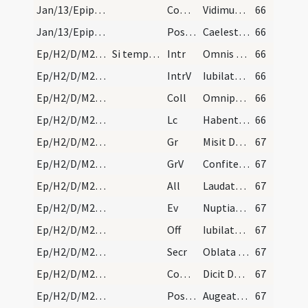
Jan/13/Epiphania (Octava)/M2/Mass Propers
Comm
Vidimus stellam eius
66
Jan/13/Epiphania (Octava)/M2/Mass Propers
Postcomm
Caelesti lumine
66
Ep/H2/D/M2/Mass Propers
Si tempus breve fuerit a dominica prima post octa…
Intr
Omnis terra adoret te
66
Ep/H2/D/M2/Mass Propers
IntrV
Iubilate Deo omnis terra
66
Ep/H2/D/M2/Mass Propers
Coll
Omnipotens sempiterne Deus qui caelestia simul
66
Ep/H2/D/M2/Mass Propers
Lc
Habentes donationes secundum gratiam
66
Ep/H2/D/M2/Mass Propers
Gr
Misit Dominus verbum suum
67
Ep/H2/D/M2/Mass Propers
GrV
Confiteantur Domino misericordiae eius
67
Ep/H2/D/M2/Mass Propers
All
Laudate Deum omnes angeli eius
67
Ep/H2/D/M2/Mass Propers
Ev
Nuptiae factae sunt in Chana Galilaeae
67
Ep/H2/D/M2/Mass Propers
Off
Iubilate Deo universa terra
67
Ep/H2/D/M2/Mass Propers
Secr
Oblata tibi Domine sanctifica nosque a peccatorum nostrorum maculis emunda.
67
Ep/H2/D/M2/Mass Propers
Comm
Dicit Dominus implete hydrias aqua
67
Ep/H2/D/M2/Mass Propers
Postcomm
Augeatur in nobis
67