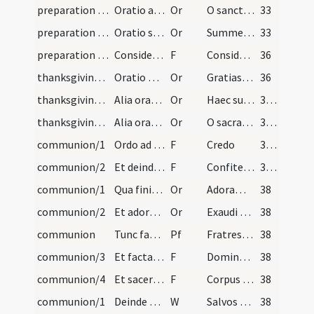
preparation and vesting for Mass/mental preparation/5
Oratio ad sanctum vel sanctam cuius festum ea die…
Or
O sancte N. vel sancta N. ecce ego miser peccator
33
preparation and vesting for Mass/mental preparation/6
Oratio sancti Ambrosii episcopi dicenda ante miss…
Or
Summe sacerdos et vere pontifex qui te obtulisti Deo
33
preparation and vesting for Mass/examination of conscience/7
Considerationes habendae a sacerdote volente cele…
F
Considera quod in sacramento altaris Domines propter nos est
36
thanksgiving after Mass/thanksgiving prayer/1
Oratio post missam dicenda a glorioso doctore Tho…
Or
Gratias tibi ago Domine sancte Pater aeterne Deus qui me indignum et miserrimum
36
thanksgiving after Mass/thanksgiving prayer/2
Alia oratio post sanctam communionem
Or
Haec sunt convivia quae tibi placent
37 (17r)
thanksgiving after Mass/thanksgiving prayer/3
Alia oratio post communionem
Or
O sacratissima o serenissima et inclita virgo Maria
37 (17r)
communion/1
Ordo ad communicandum populum in Pascha vel aliis…
F
Credo
37 (17r)
communion/2
Et deinde omnes faciunt confessionem generalem di…
F
Confiteor Deo
37 (17r)
communion/1
Qua finita singulis porrigit crucem osculandam di…
Or
Adoramus te Christe et benedicimus tibi quia per sanctam crucem tuam redemisti mundum.
38
communion/2
Et adorata cruce sacerdos dicit orationem:
Or
Exaudi nos Deus salutaris noster et per triumphum sanctae crucis
38
communion
Tunc facit monitionem dicens:
Pf
Fratres si aliquis vestrum habet odium
38
communion/3
Et facta monitione, vertit se ad altare, et commu…
F
Domine non sum dignus
38
communion/4
Et sacerdos cuilibet porrigit particulam dicens:
F
Corpus Domini nostri Iesu Christi custodiat animam tuam in vitam aeternam
38
communion/1
Deinde quidam de ministris dat singulis gustum aq…
W
Salvos fac servos
38