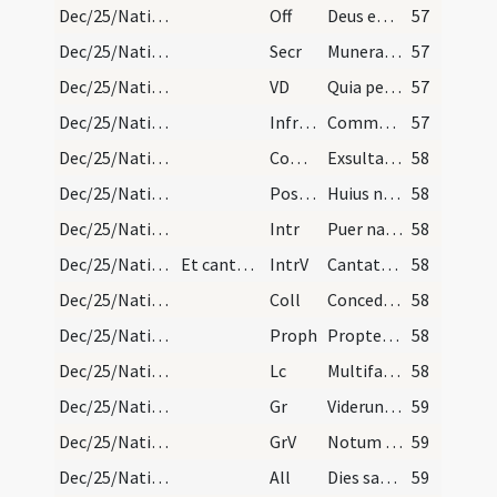
Dec/25/Nativitas/M2/Mass Propers
Off
Deus enim firmavit orbem terrae
57
Dec/25/Nativitas/M2/Mass Propers
Secr
Munera quaesumus Domine nativitatis hodiernae mysteriis
57
Dec/25/Nativitas/M2/Mass Propers
VD
Quia per incarnati Verbi
57
Dec/25/Nativitas/M2/Mass Propers
Infracan
Communicantes et diem sacratissimum celebrantes quo beatae Mariae
57
Dec/25/Nativitas/M2/Mass Propers
Comm
Exsulta filia Sion
58
Dec/25/Nativitas/M2/Mass Propers
Postcomm
Huius nos Domine sacramenti semper
58
Dec/25/Nativitas/M3/Mass Propers
Intr
Puer natus est nobis
58
Dec/25/Nativitas/M3/Mass Propers
Et cantores prius commendant celebranti prout sup…
IntrV
Cantate Domino
58
Dec/25/Nativitas/M3/Mass Propers
Coll
Concede quaesumus omnipotens Deus ut nos Unigeniti tui nova
58
Dec/25/Nativitas/M3/Mass Propers
Proph
Propter hoc sciet populus meus nomen meum
58
Dec/25/Nativitas/M3/Mass Propers
Lc
Multifarie multisque modis
58
Dec/25/Nativitas/M3/Mass Propers
Gr
Viderunt omnes fines terrae
59
Dec/25/Nativitas/M3/Mass Propers
GrV
Notum fecit Dominus salutare suum
59
Dec/25/Nativitas/M3/Mass Propers/1
All
Dies sanctificatus illuxit nobis
59