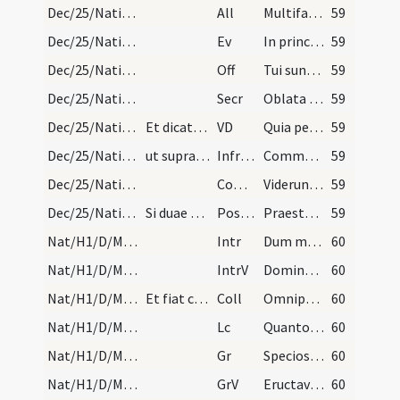
Dec/25/Nativitas/M3/Mass Propers/2
All
Multifarie olim Deus loquens
59
Dec/25/Nativitas/M3/Mass Propers
Ev
In principio erat Verbum
59
Dec/25/Nativitas/M3/Mass Propers
Off
Tui sunt caeli
59
Dec/25/Nativitas/M3/Mass Propers
Secr
Oblata Domine munera nova Unigeniti tui
59
Dec/25/Nativitas/M3/Mass Propers
Et dicatur usque ad Epiphaniam.
VD
Quia per incarnati Verbi
59
Dec/25/Nativitas/M3/Mass Propers
ut supra in missa de luce.
Infracan
Communicantes et diem sacratissimum celebrantes qua beatae Mariae
59
Dec/25/Nativitas/M3/Mass Propers
Comm
Viderunt omnes fines terrae
59
Dec/25/Nativitas/M3/Mass Propers
Si duae dominicae evenerint inter Natalem Domini…
Postcomm
Praesta quaesumus omnipotens Deus ut natus hodie Salvator
59
Nat/H1/D/M2/Mass Propers
Intr
Dum medium silentium
60
Nat/H1/D/M2/Mass Propers
IntrV
Dominus regnavit decorem indutus est
60
Nat/H1/D/M2/Mass Propers
Et fiat commemoratio de octavis.
Coll
Omnipotens sempiterne Deus dirige actus nostros
60
Nat/H1/D/M2/Mass Propers
Lc
Quanto tempore heres parvulus est
60
Nat/H1/D/M2/Mass Propers
Gr
Speciosus forma prae filiis hominum
60
Nat/H1/D/M2/Mass Propers
GrV
Eructavit cor meum verbum bonum
60