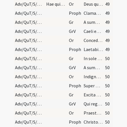
Adv/QuT/S/M2/Mass Propers/1
Hae quinque orationes dicantur sine salutatione.
Or
Deus qui conspicis quia ex nostra pravitate affligimur
49
Adv/QuT/S/M2/Mass Propers/1
Proph
Clamabunt ad Dominum a facie tribulantis
49
Adv/QuT/S/M2/Mass Propers/1
Gr
A summo caelo egressio eius
49
Adv/QuT/S/M2/Mass Propers/1
GrV
Caeli enarrant gloriam Dei
49
Adv/QuT/S/M2/Mass Propers/2
Or
Concede quaesumus omnipotens Deus ut qui sub peccati iugo
49
Adv/QuT/S/M2/Mass Propers/2
Proph
Laetabitur deserta et invia
49
Adv/QuT/S/M2/Mass Propers/2
Gr
In sole posuit tabernaculum suum
50
Adv/QuT/S/M2/Mass Propers/2
GrV
A summo caelo egressio eius
50
Adv/QuT/S/M2/Mass Propers/3
Or
Indignos nos famulos tuos quaesumus Domine
50
Adv/QuT/S/M2/Mass Propers/3
Proph
Super montem excelsum ascende tu
50
Adv/QuT/S/M2/Mass Propers/3
Gr
Excita Domine potentiam tuam
50
Adv/QuT/S/M2/Mass Propers/3
GrV
Qui regis Israel intende
50
Adv/QuT/S/M2/Mass Propers/4
Or
Praesta quaesumus omnipotens Deus ut Filii tui ventura sollemnitas
50
Adv/QuT/S/M2/Mass Propers/4
Proph
Christo meo Cyro cuius apprehendi dexteram
50