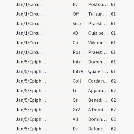
Jan/1/Circumcisio/M2/Mass Propers
Ev
Postquam consummati sunt dies octo
61
Jan/1/Circumcisio/M2/Mass Propers
Off
Tui sunt caeli
61
Jan/1/Circumcisio/M2/Mass Propers
Secr
Praesta quaesumus Domine ut per haec munera
61
Jan/1/Circumcisio/M2/Mass Propers
VD
Quia per incarnati
61
Jan/1/Circumcisio/M2/Mass Propers
Comm
Viderunt omnes fines terrae
61
Jan/1/Circumcisio/M2/Mass Propers
Postcomm
Praesta quaesumus Domine ut quod Salvatoris
61
Jan/5/Epiphania (Vigilia)/M2/Mass Propers
Intr
Dominus dixit ad me
61
Jan/5/Epiphania (Vigilia)/M2/Mass Propers
IntrV
Quare fremuerunt gentes
61
Jan/5/Epiphania (Vigilia)/M2/Mass Propers
Coll
Corda nostra quaesumus Domine venturae festivitatis splendor illustret ... claritatis aeternae.
62
Jan/5/Epiphania (Vigilia)/M2/Mass Propers
Lc
Apparuit gratia Dei Salvatoris nostri omnibus hominibus
62
Jan/5/Epiphania (Vigilia)/M2/Mass Propers
Gr
Benedictus qui venit in nomine Domini
62
Jan/5/Epiphania (Vigilia)/M2/Mass Propers
GrV
A Domino factum est istud
62
Jan/5/Epiphania (Vigilia)/M2/Mass Propers
All
Dominus regnavit decorem indutus est
62
Jan/5/Epiphania (Vigilia)/M2/Mass Propers
Ev
Defuncto Herode
62