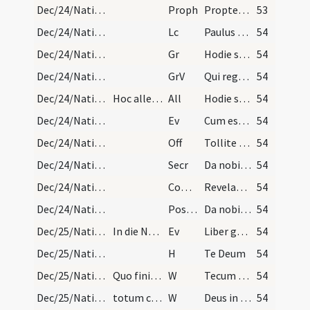
Dec/24/Nativitas (Vigilia)/M2/Mass Propers
Proph
Propter Sion non tacebo
53
Dec/24/Nativitas (Vigilia)/M2/Mass Propers
Lc
Paulus servus Christi Iesu vocatus apostolus
54
Dec/24/Nativitas (Vigilia)/M2/Mass Propers
Gr
Hodie scietis quia veniet Dominus
54
Dec/24/Nativitas (Vigilia)/M2/Mass Propers
GrV
Qui regis Israel intende
54
Dec/24/Nativitas (Vigilia)/M2/Mass Propers
Hoc alleluia non dicitur nisi vigilia venerit in…
All
Hodie scietis quia veniet Dominus
54
Dec/24/Nativitas (Vigilia)/M2/Mass Propers
Ev
Cum esset desponsata mater Iesu Maria Ioseph
54
Dec/24/Nativitas (Vigilia)/M2/Mass Propers
Off
Tollite portas principes
54
Dec/24/Nativitas (Vigilia)/M2/Mass Propers
Secr
Da nobis quaesumus omnipotens Deus ut sicut ad adoranda Filii tui natalicia praevenimus ... capiamus gaudentes.
54
Dec/24/Nativitas (Vigilia)/M2/Mass Propers
Comm
Revelabitur gloria Domini
54
Dec/24/Nativitas (Vigilia)/M2/Mass Propers
Postcomm
Da nobis quaesumus Domine unigeniti Filii tui recensita
54
Dec/25/Nativitas/Christmas Eve
In die Nativitatis Domini ad matutinos. Finito ev…
Ev
Liber generationis Iesu Christi
54
Dec/25/Nativitas/Christmas Eve
H
Te Deum
54
Dec/25/Nativitas/Christmas Eve/1
Quo finito episcopus vel sacerdos dicat
W
Tecum principium
54
Dec/25/Nativitas/Christmas Eve/2
totum cum Gloria Patri et Alleluia et immediate i…
W
Deus in adiutorium
54