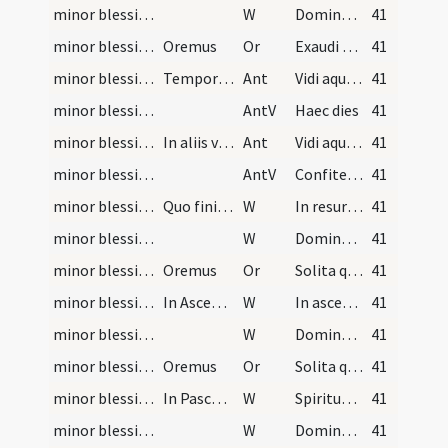
minor blessing of water/9
W
Dominus vobiscum
41
minor blessing of water/sprinkling/4
Oremus
Or
Exaudi nos Domine sancte Pater omnipotens aeterne Deus ut mittere digneris sanctum angelum ... in hoc habitaculo.
41
minor blessing of water/2
Tempore Resurrectionis. In die sancto Paschae ad…
Ant
Vidi aquam egredientem
41
minor blessing of water/2
AntV
Haec dies
41
minor blessing of water/3
In aliis vero diebus dominicis usque ad Trinitate…
Ant
Vidi aquam egredientem
41
minor blessing of water/3
AntV
Confitemini Domino quoniam bonus
41
minor blessing of water/10
Quo finito dicit sacerdos:
W
In resurrectione tua Christe alleluia
41
minor blessing of water/11
W
Dominus vobiscum
41
minor blessing of water/5
Oremus
Or
Solita quaeumus Domine quos salvasti pietate custodi ... laetentur etiam tua sancta resurrectione.
41
minor blessing of water/12
In Ascensione Domini dicitur:
W
In ascensione tua Christe alleluia
41
minor blessing of water/13
W
Dominus vobiscum
41
minor blessing of water/6
Oremus
Or
Solita quaeumus Domine quos salvasti pietate custodi ... laetentur etiam tua sancta ascensione.
41
minor blessing of water/14
In Pascha Pentecostes dicitur:
W
Spiritus Sanctus procedens a Patre alleluia
41
minor blessing of water/15
W
Dominus vobiscum
41