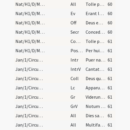
Nat/H1/D/M2/Mass Propers
All
Tolle puerum
60
Nat/H1/D/M2/Mass Propers
Ev
Erant Ioseph et Maria mater Domini Iesu mirantes
60
Nat/H1/D/M2/Mass Propers
Off
Deus enim firmavit orbem terrae
60
Nat/H1/D/M2/Mass Propers
Secr
Concede quaesumus Domine ut oculis tuae maiestatis
60
Nat/H1/D/M2/Mass Propers
Comm
Tolle puerum
61
Nat/H1/D/M2/Mass Propers
Postcomm
Per huius Domine operationem mysterii ... desideria compleantur.
61
Jan/1/Circumcisio/M2/Mass Propers
Intr
Puer natus est nobis
61
Jan/1/Circumcisio/M2/Mass Propers
IntrV
Cantate Domino
61
Jan/1/Circumcisio/M2/Mass Propers
Coll
Deus qui nobis nati Salvatoris diem
61
Jan/1/Circumcisio/M2/Mass Propers
Lc
Apparuit gratia Dei Salvatoris nostri omnibus hominibus
61
Jan/1/Circumcisio/M2/Mass Propers
Gr
Viderunt omnes fines terrae
61
Jan/1/Circumcisio/M2/Mass Propers
GrV
Notum fecit Dominus salutare suum
61
Jan/1/Circumcisio/M2/Mass Propers/1
All
Dies sanctificatus illuxit nobis
61
Jan/1/Circumcisio/M2/Mass Propers/2
All
Multifarie olim Deus loquens
61