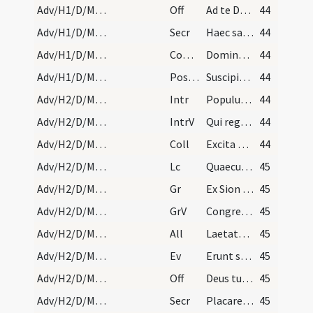
Adv/H1/D/M2/Mass Propers
Off
Ad te Domine levavi animam meam
44
Adv/H1/D/M2/Mass Propers
Secr
Haec sacra nos Domine potenti virtute
44
Adv/H1/D/M2/Mass Propers
Comm
Dominus dabit benignitatem
44
Adv/H1/D/M2/Mass Propers
Postcomm
Suscipiamus Domine misericordiam tuam
44
Adv/H2/D/M2/Mass Propers
Intr
Populus Sion ecce Dominus veniet
44
Adv/H2/D/M2/Mass Propers
IntrV
Qui regis Israel intende
44
Adv/H2/D/M2/Mass Propers
Coll
Excita Domine corda nostra ad praeparandas
44
Adv/H2/D/M2/Mass Propers
Lc
Quaecumque scripta sunt
45
Adv/H2/D/M2/Mass Propers
Gr
Ex Sion species decoris eius
45
Adv/H2/D/M2/Mass Propers
GrV
Congregate illi sanctos eius
45
Adv/H2/D/M2/Mass Propers
All
Laetatus sum in his quae dicta sunt mihi
45
Adv/H2/D/M2/Mass Propers
Ev
Erunt signa in sole et luna et stellis
45
Adv/H2/D/M2/Mass Propers
Off
Deus tu convertens vivificabis nos
45
Adv/H2/D/M2/Mass Propers
Secr
Placare quaesumus Domine humilitatis nostrae precibus
45