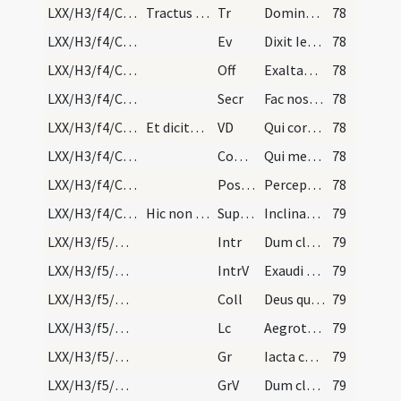
LXX/H3/f4/Cinerum/M2/Mass Propers
Tractus iste dicitur in diebus ferialibus usque a…
Tr
Domine non secundum peccata nostra
78
LXX/H3/f4/Cinerum/M2/Mass Propers
Ev
Dixit Iesus ... Cum ieiunatis
78
LXX/H3/f4/Cinerum/M2/Mass Propers
Off
Exaltabo te
78
LXX/H3/f4/Cinerum/M2/Mass Propers
Secr
Fac nos quaesumus Domine his muneribus offerendis
78
LXX/H3/f4/Cinerum/M2/Mass Propers
Et dicitur cottidie usque ad dominicam in Ramis P…
VD
Qui corporali ieiunio
78
LXX/H3/f4/Cinerum/M2/Mass Propers
Comm
Qui meditabitur
78
LXX/H3/f4/Cinerum/M2/Mass Propers
Postcomm
Percepta nobis Domine praebeat sacramenta
78
LXX/H3/f4/Cinerum/M2/Mass Propers
Hic non dicatur Per Dominum sed sacerdos absolute…
Superpop
Inclinantes se Domine maiestati tuae
79
LXX/H3/f5/M2/Mass Propers
Intr
Dum clamarem
79
LXX/H3/f5/M2/Mass Propers
IntrV
Exaudi Deus
79
LXX/H3/f5/M2/Mass Propers
Coll
Deus qui culpa offenderis paenitentia placaris preces populi ... meremur averte.
79
LXX/H3/f5/M2/Mass Propers
Lc
Aegrotavit Ezechias usque ad mortem
79
LXX/H3/f5/M2/Mass Propers
Gr
Iacta cogitatum tuum
79
LXX/H3/f5/M2/Mass Propers
GrV
Dum clamarem
79