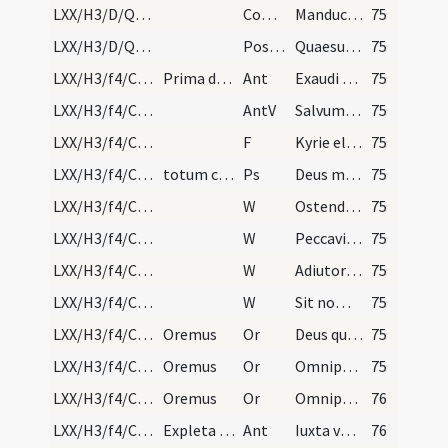
LXX/H3/D/Quinquagesima/M2/Mass Propers
Comm
Manducaverunt et saturati sunt nimis
75
LXX/H3/D/Quinquagesima/M2/Mass Propers
Postcomm
Quaesumus omnipotens Deus ut qui caelestia alimenta
75
LXX/H3/f4/Cin/Ash Wednesday/1
Prima die Quadragesimae quae Cinerum appellatur m…
Ant
Exaudi nos Domine quoniam benigna est
75
LXX/H3/f4/Cin/Ash Wednesday
AntV
Salvum me fac Deus quoniam intraverunt
75
LXX/H3/f4/Cin/Ash Wednesday/1
F
Kyrie eleison ... Pater noster
75
LXX/H3/f4/Cin/Ash Wednesday
totum cum Gloria Patri
Ps
Deus misereatur nostri
75
LXX/H3/f4/Cin/Ash Wednesday/1
W
Ostende nobis
75
LXX/H3/f4/Cin/Ash Wednesday/2
W
Peccavimus cum patribus nostris
75
LXX/H3/f4/Cin/Ash Wednesday/3
W
Adiutorium nostrum
75
LXX/H3/f4/Cin/Ash Wednesday/4
W
Sit nomen Domini
75
LXX/H3/f4/Cin/Ash Wednesday/blessing of ashes/1
Oremus
Or
Deus qui non mortem sed paenitentiam desideras
75
LXX/H3/f4/Cin/Ash Wednesday/blessing of ashes/2
Oremus
Or
Omnipotens sempiterne Deus qui primo homini transgredienti mandatum
75
LXX/H3/f4/Cin/Ash Wednesday/blessing of ashes/3
Oremus
Or
Omnipotens Deus qui misereris omnium et nihil odisti
76
LXX/H3/f4/Cin/Ash Wednesday/2
Expleta benedictione adspergantur cineres aqua be…
Ant
Iuxta vestibulum et altare
76