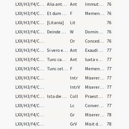
LXX/H3/f4/Cin/Ash Wednesday/3
Alia antiphona
Ant
Immutemur habitu in cinere
76
LXX/H3/f4/Cin/Ash Wednesday/2
Et dum cantantur in choro antiphonae suprascripta…
F
Memento homo quia pulvis es et in pulverem reverteris ideo age paenitentiam de peccatis ut salveris.
76
LXX/H3/f4/Cin/Ash Wednesday
[Litania]
Lit
76
LXX/H3/f4/Cin/Ash Wednesday/5
Deinde sacerdos revertitur ad altare et non verte…
W
Dominus vobiscum
76
LXX/H3/f4/Cin/Ash Wednesday/4
Or
Concede nobis Domine praesidia militiae Christianae
76
LXX/H3/f4/Cin/Ash Wednesday/4
Si vero episcopus fuerit praesens et voluerit ben…
Ant
Exaudi nos Domine quoniam benigna est
77
LXX/H3/f4/Cin/Ash Wednesday/5
Tunc cantores incipiunt antiphonam:
Ant
Iuxta vestibulum et altare
77
LXX/H3/f4/Cin/Ash Wednesday/3
Tunc celebraturus missam accedit ad pontificem so…
F
Memento homo
77
LXX/H3/f4/Cinerum/M2/Mass Propers
Intr
Misereris omnium
77
LXX/H3/f4/Cinerum/M2/Mass Propers
IntrV
Miserere mei Deus
77
LXX/H3/f4/Cinerum/M2/Mass Propers
Ista die et per totam Quadragesimam in diebus fer…
Coll
Praesta Domine fidelibus tuis ut ieiuniorum veneranda sollemnia
77
LXX/H3/f4/Cinerum/M2/Mass Propers
Lc
Convertimini ad me in toto corde vestro
77
LXX/H3/f4/Cinerum/M2/Mass Propers
Gr
Miserere mei Deus
78
LXX/H3/f4/Cinerum/M2/Mass Propers
GrV
Misit de caelo
78