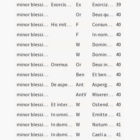
minor blessing of water/2
Exorcismus aquae
Ex
Exorcizo te creatura aquae ... angelis suis apostaticis valeas.
39
minor blessing of water/2
Or
Deus qui ad salutem humani generis ... impugnationibus defensa.
40
minor blessing of water/1
Hic mittat sal in aquam in modum crucis dicendo
F
Coniunctio salis et aquae sit pariter benedicta.
40
minor blessing of water/2
F
In nomine Patris
40
minor blessing of water/3
W
Domine exaudi
40
minor blessing of water/4
W
Dominus vobiscum
40
minor blessing of water/3
Oremus
Or
Deus invictae virtutis auctor et inseparabilis imperii rex ... adesse dignetur.
40
minor blessing of water
Ben
Et benedictio Dei omnipotentis ... descendat super hanc creaturam salis et aquam.
40
minor blessing of water/1
De aspersione aquae benedictae. Diebus dominicis…
Ant
Asperges me
40
minor blessing of water/1
AntV
Miserere mei Domine secundum
40
minor blessing of water/5
Et interim quod dicta antiphona cum suo veru cant…
W
Ostende nobis
40
minor blessing of water/6
In omnibus dominicis Adventus
W
Emitte agnum Domini
41
minor blessing of water/7
In dominicis infra Natalem Domini
W
Notum fecit
41
minor blessing of water/8
In dominicis infra Epiphaniam
W
Caeli aperti
41