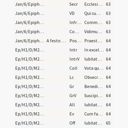
Jan/6/Epiphania/M2/Mass Propers
Secr
Ecclesiae tuae quaesumus Domine dona propitius intuere
63
Jan/6/Epiphania/M2/Mass Propers
VD
Qui cum Unigenitus tuus
63
Jan/6/Epiphania/M2/Mass Propers
Infracan
Communicantes et diem sacratissimum celebrantes quo Unigenitus
63
Jan/6/Epiphania/M2/Mass Propers
Comm
Vidimus stellam eius
63
Jan/6/Epiphania/M2/Mass Propers
A festo Epiphaniae usque ad octavam expletam et i…
Postcomm
Praesta quaesumus omnipotens Deus ut quod sollemni celebramus ... intelligentia consequamur.
64
Ep/H1/D/M2/Mass Propers
Intr
In excelso throno
64
Ep/H1/D/M2/Mass Propers
IntrV
Iubilate Deo omnis terra
64
Ep/H1/D/M2/Mass Propers
Coll
Vota quaesumus Domine supplicantis populi
64
Ep/H1/D/M2/Mass Propers
Lc
Obsecro vos per misericordiam Dei
64
Ep/H1/D/M2/Mass Propers
Gr
Benedictus Dominus Deus Israel
64
Ep/H1/D/M2/Mass Propers
GrV
Suscipiant montes pacem populo tuo
64
Ep/H1/D/M2/Mass Propers
All
Iubilate Deo omnis terra
64
Ep/H1/D/M2/Mass Propers
Ev
Cum factus esset Iesus annorum duodecim
64
Ep/H1/D/M2/Mass Propers
Off
Iubilate Deo omnis terra
65