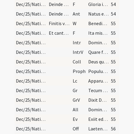
Dec/25/Nativitas/Christmas Eve/1
Deinde celebans vertit se ad altare et dicit cant…
F
Gloria in excelsis
54
Dec/25/Nativitas/Christmas Eve
Deinde procedat in missa usque ad communionem dic…
Ant
Natus est nobis
54
Dec/25/Nativitas/Christmas Eve/3
Finitis vero laudibus dicitur in choro capitulum…
W
Benedictus qui venit in nomine Domini
55
Dec/25/Nativitas/Christmas Eve/2
Et cantores prius commendant antiphonam de Benedi…
F
Ita missa est
55
Dec/25/Nativitas/M1/Mass Propers
Intr
Dominus dixit ad me
55
Dec/25/Nativitas/M1/Mass Propers
IntrV
Quare fremuerunt gentes
55
Dec/25/Nativitas/M1/Mass Propers
Coll
Deus qui hanc sacratissimam noctem veri luminis
55
Dec/25/Nativitas/M1/Mass Propers
Proph
Populus gentium qui ambulabat in tenebris
55
Dec/25/Nativitas/M1/Mass Propers
Lc
Apparuit gratia Dei Salvatoris nostri
55
Dec/25/Nativitas/M1/Mass Propers
Gr
Tecum principium
55
Dec/25/Nativitas/M1/Mass Propers
GrV
Dixit Dominus Domino meo
55
Dec/25/Nativitas/M1/Mass Propers
All
Dominus dixit ad me
55
Dec/25/Nativitas/M1/Mass Propers
Ev
Exiit edictum a Caesare Augusto
55
Dec/25/Nativitas/M1/Mass Propers
Off
Laetentur caeli et exsultet terra
56