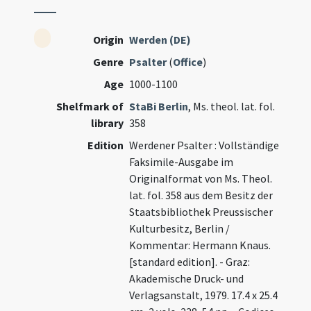
Origin
Werden (DE)
Genre
Psalter
(
Office
)
Age
1000-1100
Shelfmark of
StaBi Berlin
, Ms. theol. lat. fol.
library
358
Edition
Werdener Psalter : Vollständige
Faksimile-Ausgabe im
Originalformat von Ms. Theol.
lat. fol. 358 aus dem Besitz der
Staatsbibliothek Preussischer
Kulturbesitz, Berlin /
Kommentar: Hermann Knaus.
[standard edition]. - Graz:
Akademische Druck- und
Verlagsanstalt, 1979. 17.4 x 25.4