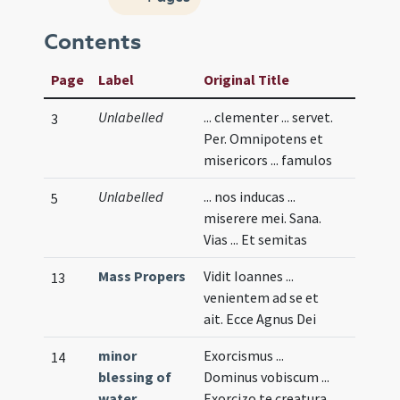
Contents
Page
Label
Original Title
Unlabelled
... clementer ... servet.
3
Per. Omnipotens et
misericors ... famulos
Unlabelled
... nos inducas ...
5
miserere mei. Sana.
Vias ... Et semitas
Mass Propers
Vidit Ioannes ...
13
venientem ad se et
ait. Ecce Agnus Dei
minor
Exorcismus ...
14
blessing of
Dominus vobiscum ...
water
Exorcizo te creatura