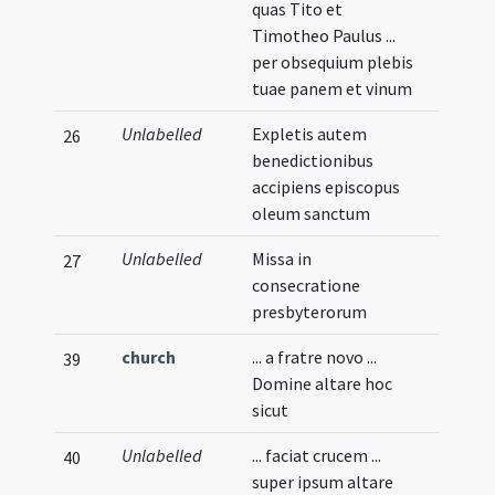
quas Tito et
Timotheo Paulus ...
per obsequium plebis
tuae panem et vinum
Unlabelled
Expletis autem
26
benedictionibus
accipiens episcopus
oleum sanctum
Unlabelled
Missa in
27
consecratione
presbyterorum
church
... a fratre novo ...
39
Domine altare hoc
sicut
Unlabelled
... faciat crucem ...
40
super ipsum altare