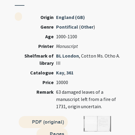
Origin
England (GB)
Genre
Pontifical
(
Other
)
Age
1000-1100
Printer
Manuscript
Shelfmark of
BL London
, Cotton Ms. Otho A.
library
III
Catalogue
Kay
,
361
Price
10000
Remark
63 damaged leaves of a
manuscript left from a fire of
1731, origin uncertain.
PDF (original)
Pages