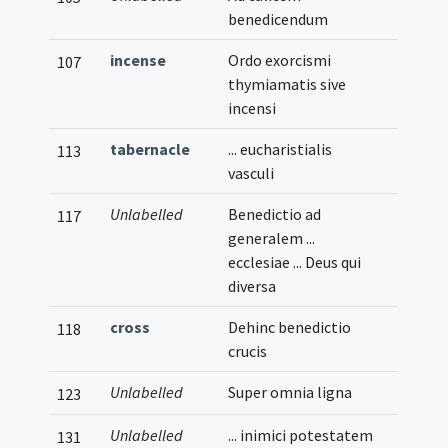
benedicendum
incense
Ordo exorcismi
107
thymiamatis sive
incensi
tabernacle
... eucharistialis
113
vasculi
Unlabelled
Benedictio ad
117
generalem ...
ecclesiae ... Deus qui
diversa
cross
Dehinc benedictio
118
crucis
Unlabelled
Super omnia ligna
123
Unlabelled
... inimici potestatem
131