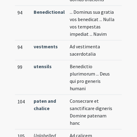
Benedictional
... Dominus sua gratia
94
vos benedicat ... Nulla
vos tempestas
impediat ... Navim
vestments
Ad vestimenta
94
sacerdotalia
utensils
Benedictio
99
plurimorum ... Deus
qui pro generis
humani
paten and
Consecrare et
104
chalice
sanctificare digneris
Domine patenam
hanc
Unlabelled
Ad calicem
105