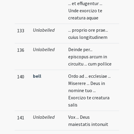
... et effugentur ...
Unde exorcizo te
creatura aquae
Unlabelled
... proprio ore prae...
133
cuius longitudinem
Unlabelled
Deinde per...
136
episcopus arcum in
circuitu ... cum pollice
bell
Ordo ad ... ecclesiae ...
140
Miserere ... Deus in
nomine tuo ...
Exorcizo te creatura
salis
Unlabelled
Vox ... Deus
141
maiestatis intonuit