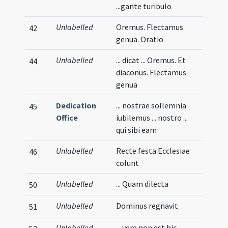
...gante turibulo
Unlabelled
Oremus. Flectamus
42
genua. Oratio
Unlabelled
... dicat ... Oremus. Et
44
diaconus. Flectamus
genua
Dedication
... nostrae sollemnia
45
Office
iubilemus ... nostro ...
qui sibi eam
Unlabelled
Recte festa Ecclesiae
46
colunt
Unlabelled
... Quam dilecta
50
Unlabelled
Dominus regnavit
51
Unlabelled
... vere non est hic ...