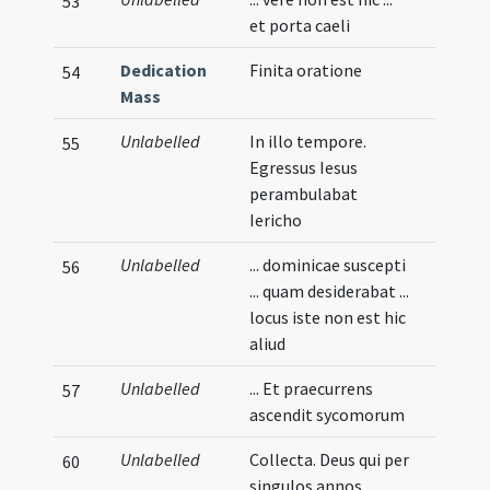
53
et porta caeli
Dedication
Finita oratione
54
Mass
Unlabelled
In illo tempore.
55
Egressus Iesus
perambulabat
Iericho
Unlabelled
... dominicae suscepti
56
... quam desiderabat ...
locus iste non est hic
aliud
Unlabelled
... Et praecurrens
57
ascendit sycomorum
Unlabelled
Collecta. Deus qui per
60
singulos annos