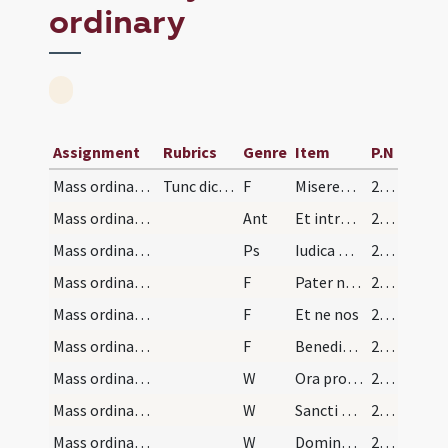
ordinary
Assignment
Rubrics
Genre
Item
P.N
Mass ordinary/confession/3
Tunc dicat peccata sua. Quibus manifestatis sacer…
F
Misereatur tui omnipotens Deus ... vitam aeternam. Amen. Indulgentiam et remissionem ... misericors Dominus. Amen
248 (114v)
Mass ordinary/access
Ant
Et introibo ad altare Dei
250 (115v)
Mass ordinary/access
Ps
Iudica me Deus
250 (115v)
Mass ordinary/confession
F
Pater noster
250 (115v)
Mass ordinary/confession/1
F
Et ne nos
250 (115v)
Mass ordinary/confession/2
F
Benedicamus Patrem et Filium cum Sancto Spiritu. Laudemus et superexaltemus eum in saecula
250 (115v)
Mass ordinary/confession/3
W
Ora pro nobis sancta Dei Genitrix
250 (115v)
Mass ordinary/confession/4
W
Sancti Dei omnes. Intercedite pro nostra omniumque salute
250 (115v)
Mass ordinary/confession/5
W
Domine exaudi orationem meam
250 (115v)