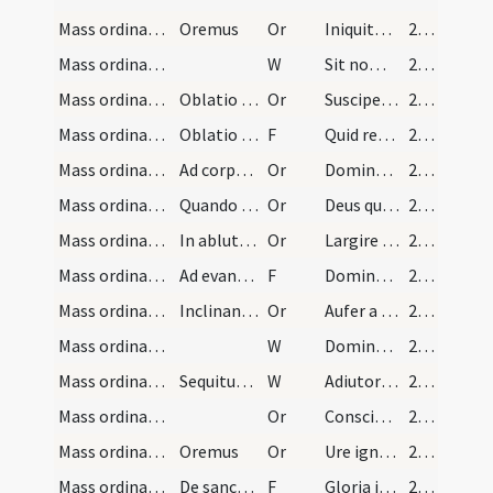
Mass ordinary/access/1
Oremus
Or
Iniquitates et fragilitates nostras ne respicias omnipotens Deus sed sola misericordia tua nobis prosit indignis.
250 (115v)
Mass ordinary/access/2
W
Sit nomen Domini
251
Mass ordinary/offertory/5
Oblatio calicis
Or
Suscipe sancte Pater omnipotens aeterne Deus ... agimus in terris.
251
Mass ordinary/offertory/2
Oblatio calicis
F
Quid retribuam Domino
251
Mass ordinary/offertory/4
Ad corporale dicat
Or
Dominator et vivificator et omnium bonorum dator ... aeternam vitam.
251
Mass ordinary/offertory/3
Quando ponitur aqua cum vino
Or
Deus qui humanae substantiae dignitatem ... sancti Deus.
251
Mass ordinary/offertory/2
In ablutione post offertorium
Or
Largire sensibus nostris ... sanctarum virtutum.
251
Mass ordinary/Gospel/1
Ad evangelium dicat
F
Dominus sit in corde meo et in labiis meis ad pronuntiandum sanctum evangelium pacis. In nomine Patris et Filii et Spiritus Sancti.
251
Mass ordinary/access/1
Inclinando se ante altare dicitur
Or
Aufer a nobis quaesumus Domine omnes iniquitates nostras ... sancta sanctorum
251
Mass ordinary/access/3
W
Dominus vobiscum
251
Mass ordinary/access/1
Sequitur confessio qua facta dicitur
W
Adiutorium nostrum
251
Mass ordinary/access/3
Or
Conscientias nostras quaesumus Domine visitando purifica ... inveniat mansionem.
251
Mass ordinary/access/2
Oremus
Or
Ure igne ... corde placeamus
251
Mass ordinary/Kyriale/6
De sanctis missam habentibus
F
Gloria in excelsis Deo
252