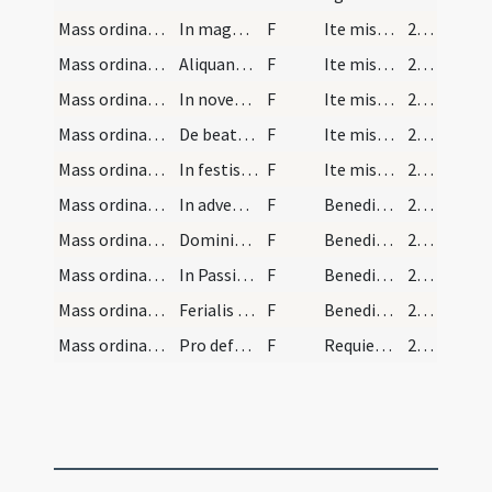
Mass ordinary/dismissal/1
In magnis duplicibus
F
Ite missa est
268 (124v)
Mass ordinary/dismissal/2
Aliquando in duplicis ut in festo sancti Nicolai…
F
Ite missa est
268 (124v)
Mass ordinary/dismissal/3
In novem lectionibus
F
Ite missa est
268 (124v)
Mass ordinary/dismissal/4
De beata Maria
F
Ite missa est
268 (124v)
Mass ordinary/dismissal/5
In festis missam habentibus
F
Ite missa est
268 (124v)
Mass ordinary/dismissal/6
In adventu et Quadragesima diebus novem lectionum
F
Benedicamus Domino
268 (124v)
Mass ordinary/dismissal/7
Dominicis diebus et novem lectionum
F
Benedicamus Domino
268 (124v)
Mass ordinary/dismissal/8
In Passione in Ramis palmarum et in Cena Domini
F
Benedicamus Domino
268 (124v)
Mass ordinary/dismissal/9
Ferialis diebus
F
Benedicamus Domino
268 (124v)
Mass ordinary/dismissal/10
Pro defunctis dicitur
F
Requiescant in pace
268 (124v)