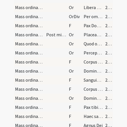
Mass ordinary/peace/1
Or
Libera nos quaesumus Domine ab omnibus malis
264 (122v)
Mass ordinary/peace/1
OrDiv
Per omnia saecula saeculorum
264 (122v)
Mass ordinary/peace/2
F
Pax Domini sit semper vobiscum
264 (122v)
Mass ordinary/dismissal/7
Post missam
Or
Placeat tibi Domine ... miserante propitiabile.
265 (123r)
Mass ordinary/communion/6
Or
Quod ore sumpsimus Domine mente capiamus
265 (123r)
Mass ordinary/communion/5
Or
Perceptio corporis et sanguinis tui Domine ... mentis et corporis.
265 (123r)
Mass ordinary/communion/7
F
Corpus et sanguis Domini nostri Iesu Christi sit mihi salus mentis et corporis
265 (123r)
Mass ordinary/communion/4
Or
Domine Iesu Christe Fili Dei vivi qui ex voluntate Patris ... permittas separari.
265 (123r)
Mass ordinary/communion/6
F
Sanguis Domini nostri Iesu Christi fiat mihi propitiatio in vitam aeternam. Amen
265 (123r)
Mass ordinary/communion/5
F
Corpus Domini nostri Iesu Christi fiat mihi propitiatio in vitam aeternam. Amen
265 (123r)
Mass ordinary/communion/3
Or
Domine sancte Pater omnipotens aeterne Deus da mihi hoc sacrosanctum corpus et sanguinem
265 (123r)
Mass ordinary/peace/4
F
Pax tibi frater et Ecclesiae Christi
265 (123r)
Mass ordinary/peace/2
F
Haec sacrosancta commixtio corporis et sanguinis Domini nostri Iesu Christi ... praeparatio salutaris.
265 (123r)
Mass ordinary/Kyriale/3
F
Agnus Dei
265 (123r)