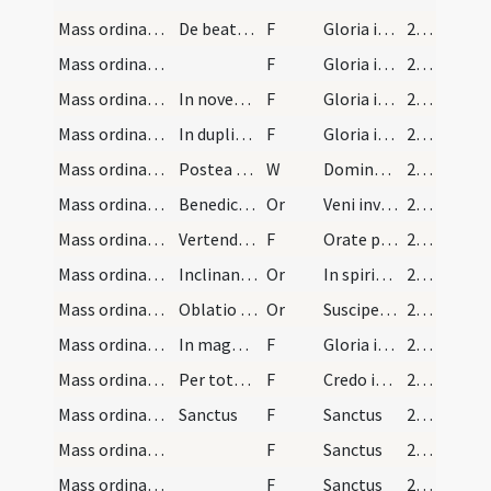
Mass ordinary/Kyriale/8
De beatissima Virgine Maria .... Spiritus et alme…
F
Gloria in excelsis Deo
252
Mass ordinary/Kyriale/7
F
Gloria in excelsis Deo
252
Mass ordinary/Kyriale/5
In novem lectionum et liquando in duolicibus
F
Gloria in excelsis Deo
252
Mass ordinary/Kyriale/4
In duplicibus et novem lectionum
F
Gloria in excelsis Deo
252
Mass ordinary/offertory/4
Postea dicat orationes secretas.Et dicat per se
W
Domine exaudi
252
Mass ordinary/offertory/9
Benedictio calicis
Or
Veni invisibilis sanctificator ... praeparatum est. In nomine
252
Mass ordinary/offertory/8
Vertendo se ad populum oratio
F
Orate pro me fratres et sorores ... fiat sacrificium.
252
Mass ordinary/offertory/7
Inclinande se ante altare oratio
Or
In spiritu humilitatis et in animo contrito ... Domine Deus.
252
Mass ordinary/offertory/6
Oblatio mortuorum
Or
Suscipe sancte Pater omnipotens aeterne Deus ... pro anima famuli tui N. et pro animabus ... perfruantur aeterna.
252
Mass ordinary/Kyriale/3
In magnis duplicibus
F
Gloria in excelsis Deo
252
Mass ordinary/Kyriale/9
Per totum annum si cantatur
F
Credo in unum Deum
253 (117r)
Mass ordinary/Kyriale/10
Sanctus
F
Sanctus
254 (117v)
Mass ordinary/Kyriale/11
F
Sanctus
259 (120r)
Mass ordinary/Kyriale/12
F
Sanctus
260 (120v)