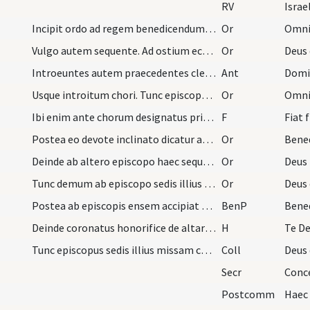
RV
Israe
Incipit ordo ad regem benedicendum, quando novus…
Or
Vulgo autem sequente. Ad ostium ecclesiae clerus…
Or
Introeuntes autem praecedentes clerici dicant ant…
Ant
Domi
Usque introitum chori. Tunc episcopus sedis illiu…
Or
Ibi enim ante chorum designatus princeps pallium…
F
Fiat 
Postea eo devote inclinato dicatur ab uno episcop…
Or
Deinde ab altero episcopo haec sequitur oratio.
Or
Tunc demum ab episcopo sedis illius de oleo sanct…
Or
Postea ab episcopis ensem accipiat et cum ense to…
BenP
Deinde coronatus honorifice de altari per chorum…
H
Te D
Tunc episcopus sedis illius missam celebret plena…
Coll
Deus 
Secr
Postcomm