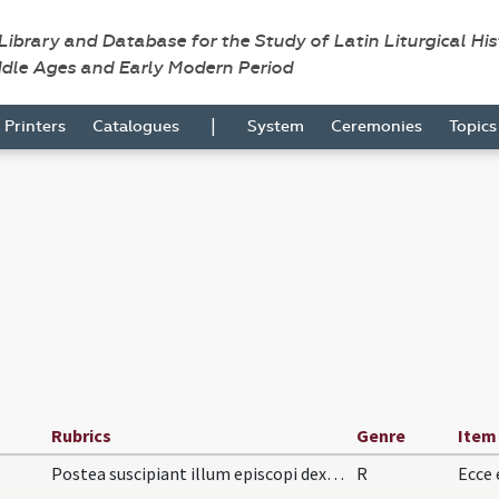
 Library and Database for the Study of Latin Liturgical Hi
ddle Ages and Early Modern Period
|
Printers
Catalogues
System
Ceremonies
Topic
Rubrics
Genre
Item
Postea suscipiant illum episcopi dextra laevaque…
R
Ecce