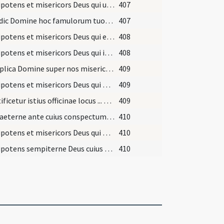
Omnipotens et misericors Deus qui ubique praesens es ... largiter infundat.
407
Benedic Domine hoc famulorum tuorum dormitorium ... auxilio muniantur.
407
Omnipotens et misericors Deus qui es doctor cordium humanarum ... nominis praedicent.
408
Omnipotens et misericors Deus qui immensam pietatem ... referant actionem.
408
Multiplica Domine super nos misericordiam tuam ... misericordia gratuletur.
409
Omnipotens et misericors Deus qui benedixisti horrea ... benedictionis tuae abundantia.
409
Sanctificetur istius officinae locus ... maiestatem tuam.
409
Deus aeterne ante cuius conspectum assistunt ... animal benedictione.
410
Omnipotens et misericors Deus qui necessitatem humani generis ... merito non pereant.
410
Omnipotens sempiterne Deus cuius sapientia hominem ... fervore ignis Spiritus Sancti.
410