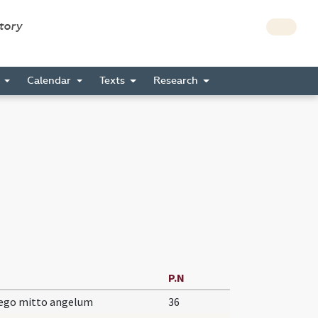
story
s
Calendar
Texts
Research
P.N
 ego mitto angelum
36