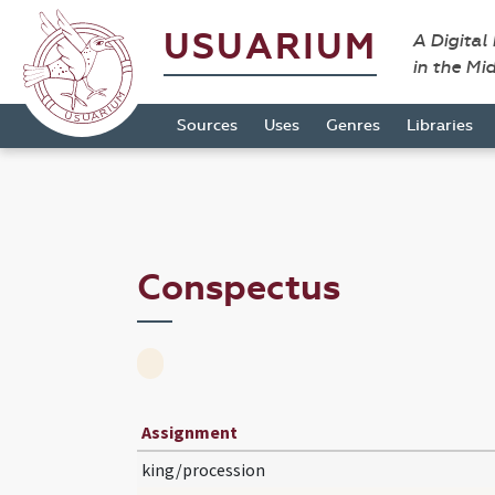
USUARIUM
A Digital
in the Mi
Sources
Uses
Genres
Libraries
Conspectus
Assignment
king/procession