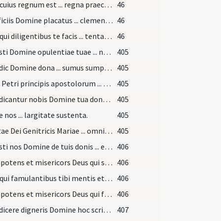
Deus cuius regnum est ... regna praecellant.
46
Sacrificiis Domine placatus ... clementer indulge. Per
46
Deus qui diligentibus te facis ... tentatione muniri.
46
Satiasti Domine opulentiae tuae ... non sit honerosum.
405
Benedic Domine dona ... sumus sumpturi.
405
Beati Petri principis apostolorum ... Filius benedicat.
405
Benedicantur nobis Domine tua dona ... Deus benedictis.
405
e nos ... largitate sustenta.
405
Sanctae Dei Genitricis Mariae ... omnium benedicat.
405
Satiasti nos Domine de tuis donis ... es benedictus.
406
Omnipotens et misericors Deus qui sacerdotum ministerio ... pacis ingressus.
406
Deus qui famulantibus tibi mentis et corporis subsidia ... exsistere merantur.
406
Omnipotens et misericors Deus qui famulos tuos in hac domo ... esse mereantur.
406
Benedicere digneris Domine hoc scriptorium ... opere perficiant.
407