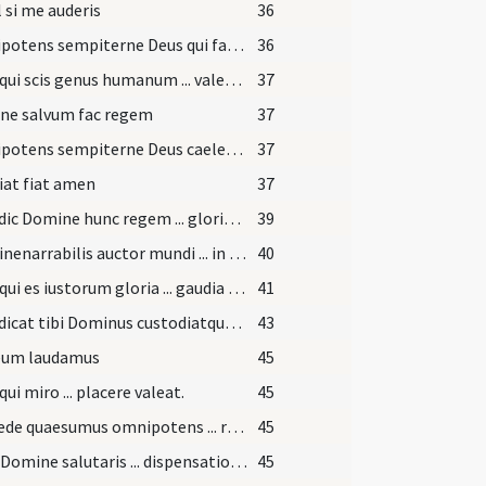
l si me auderis
36
Omnipotens sempiterne Deus qui famulum tuum ... non recedat.
36
Deus qui scis genus humanum ... valeat et prodesse. Per
37
ne salvum fac regem
37
Omnipotens sempiterne Deus caelestium terrestriumque moderator ... pervenire mereatur. Per
37
fiat fiat amen
37
Benedic Domine hunc regem ... glorietur in regno.
39
Deus inenarrabilis auctor mundi ... in pace victores. Quod ipse
40
Deus qui es iustorum gloria ... gaudia aeterna mereatur. Per eundem
41
Benedicat tibi Dominus custodiatque ... potiri mereantur. Quod ipse
43
eum laudamus
45
qui miro ... placere valeat.
45
Concede quaesumus omnipotens ... reddatur acceptus. Per
45
Haec Domine salutaris ... dispensatione redemptus. Per
45