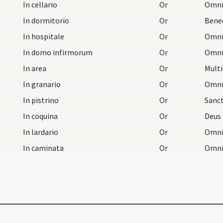
In cellario
Or
In dormitorio
Or
In hospitale
Or
In domo infirmorum
Or
In area
Or
In granario
Or
In pistrino
Or
In coquina
Or
In lardario
Or
In caminata
Or