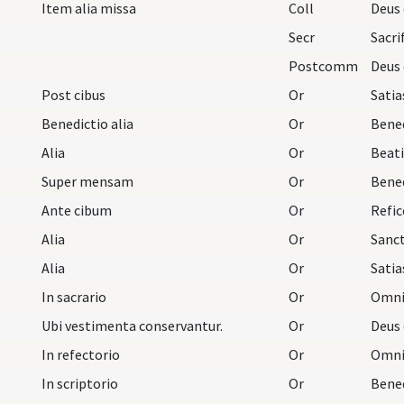
Item alia missa
Coll
Secr
Postcomm
Post cibus
Or
Benedictio alia
Or
Alia
Or
Super mensam
Or
Ante cibum
Or
Refic
Alia
Or
Alia
Or
In sacrario
Or
Ubi vestimenta conservantur.
Or
In refectorio
Or
In scriptorio
Or