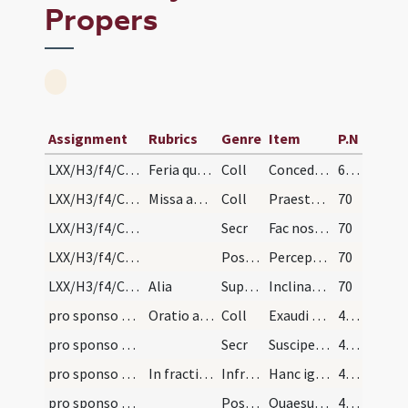
Propers
Assignment
Rubrics
Genre
Item
P.N
LXX/H3/f4/Cinerum/M2/Mass Propers/1
Feria quarta collecta ad sanctam Anastasiam
Coll
Concede nobis Domine praesidia ... muniamur auxiliis.
69 (16r)
LXX/H3/f4/Cinerum/M2/Mass Propers/2
Missa ad sanctam Sabinam
Coll
Praesta Domine fidelibus ... devotione percurrant.
70
LXX/H3/f4/Cinerum/M2/Mass Propers
Secr
Fac nos quaesumus Domine ... celebramus exordium.
70
LXX/H3/f4/Cinerum/M2/Mass Propers
Postcomm
Percepta nobis Domine ... proficiant ad medelam.
70
LXX/H3/f4/Cinerum/M2/Mass Propers
Alia
Superpop
Inclinantes se Domine ... nutriantur auxiliis.
70
pro sponso et sponsa/M2/Mass Propers
Oratio ad sponsas velandas
Coll
Exaudi nos ... ut quod nostro ministratur officio ... potius impleatur.
403 (182r)
pro sponso et sponsa/M2/Mass Propers
Secr
Suscipe quaesumus Domine pro sacra conubii lege ... esto dispositor.
403 (182r)
pro sponso et sponsa/M2/Mass Propers
In fractione
Infracan
Hanc igitur oblationem famulorum tuorum quam tibi offerunt pro famula tua illa quam perducere ... copulare digneris.
403 (182r)
pro sponso et sponsa/M2/Mass Propers
Postcomm
Quaesumus omnipotens Deus instituta providentiae tuae ... pace custodias.
406 (183v)