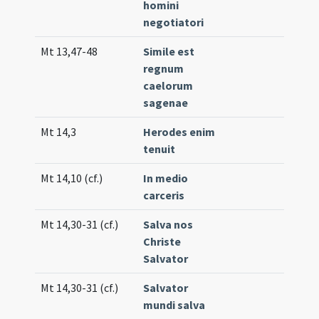
homini
negotiatori
Mt 13,47-48
Simile est
Co
regnum
(un
caelorum
sagenae
Mt 14,3
Herodes enim
Gr.
tenuit
Mt 14,10 (cf.)
In medio
Co
carceris
(un
Mt 14,30-31 (cf.)
Salva nos
Tr.
Christe
Salvator
Mt 14,30-31 (cf.)
Salvator
Tr.
mundi salva
(un