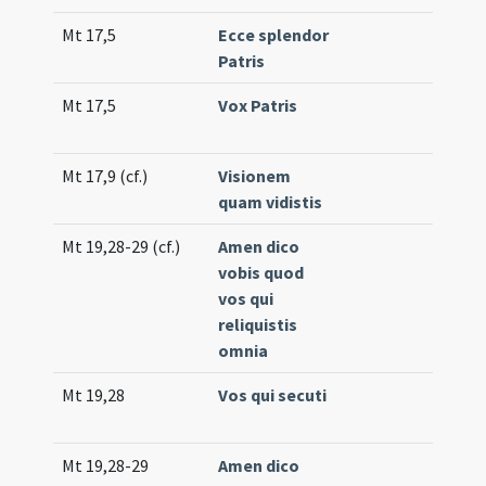
Mt 17,5
Ecce splendor
Co
Patris
(lo
Mt 17,5
Vox Patris
Co
(lo
Mt 17,9 (cf.)
Visionem
Co
quam vidistis
(un
Mt 19,28-29 (cf.)
Amen dico
Off
vobis quod
(un
vos qui
reliquistis
omnia
Mt 19,28
Vos qui secuti
Off
(un
Mt 19,28-29
Amen dico
Co