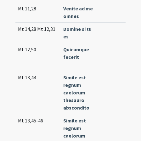
Mt 11,28
Venite ad me
Co
omnes
(lo
Mt 14,28 Mt 12,31
Domine si tu
Co
es
(un
Mt 12,50
Quicumque
Co
fecerit
34
(e
Mt 13,44
Simile est
Co
regnum
(lo
caelorum
thesauro
abscondito
Mt 13,45-46
Simile est
Co
regnum
13
caelorum
(e