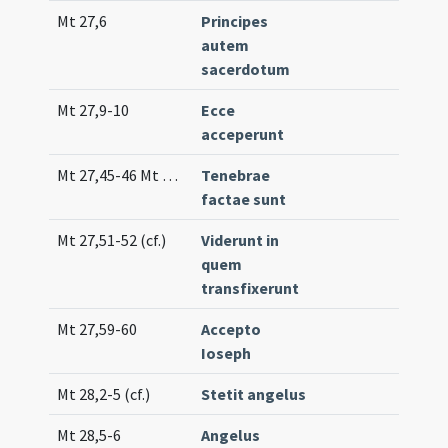
Mt 27,6
Principes
Off
autem
(un
sacerdotum
Mt 27,9-10
Ecce
Co
acceperunt
(un
Mt 27,45-46 Mt 27,50-51
Tenebrae
Tr.
factae sunt
Mt 27,51-52 (cf.)
Viderunt in
Off
quem
(lo
transfixerunt
Mt 27,59-60
Accepto
Off
Ioseph
(lo
Mt 28,2-5 (cf.)
Stetit angelus
Gr.
Mt 28,5-6
Angelus
Off