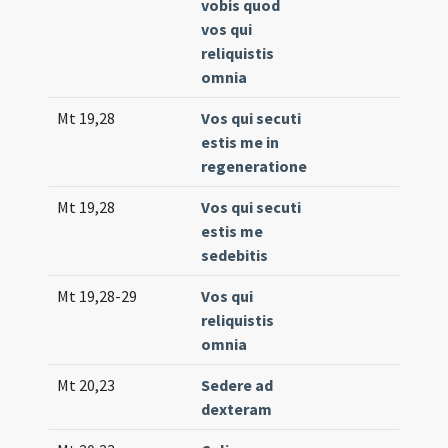
vobis quod
57
vos qui
(e
reliquistis
omnia
Mt 19,28
Vos qui secuti
Co
estis me in
153
regeneratione
Mt 19,28
Vos qui secuti
Co
estis me
(lo
sedebitis
Mt 19,28-29
Vos qui
Co
reliquistis
(lo
omnia
Mt 20,23
Sedere ad
Co
dexteram
(un