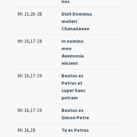
nos
Mt 15,26-28
Dixit Dominus
Tr.
mulieri
(e
Chananaeae
Mt 16,17-18
In nomine
Tr.
meo
daemonia
eiicient
Mt 16,17-19
Beatus es
Tr.
Petrus et
(un
super hanc
petram
Mt 16,17-19
Beatus es
Tr.
Simon Petre
Mt 16,18
Tu es Petrus
Int