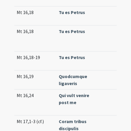
(lo
Mt 16,18
Tu es Petrus
Off
(hi
Mt 16,18
Tu es Petrus
Co
62
(e
Mt 16,18-19
Tu es Petrus
Tr.
(e
Mt 16,19
Quodcumque
Tr.
ligaveris
Mt 16,24
Qui vult venire
Co
post me
16
(e
Mt 17,1-3 (cf.)
Coram tribus
Gr.
discipulis
(un