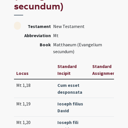
secundum)
Testament
New Testament
Abbreviation
Mt
Book
Matthaeum (Evangelium
secundum)
Standard
Standard
Locus
Incipit
Assignment
Fr
Mt 1,18
Cum esset
Tr.
desponsata
(un
Mt 1,19
Ioseph filius
Gr.
David
(un
Mt 1,20
Ioseph fili
Int