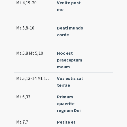
Mt 4,19-20
Venite post
Co
me
24
(e
Mt 5,8-10
Beati mundo
Co
corde
19
(e
Mt 5,8 Mt 5,10
Hoc est
Tr.
praeceptum
meum
Mt 5,13-14 Mt 13,17 Mt 10,8
Vos estis sal
Co
terrae
(m
Mt 6,33
Primum
Co
quaerite
25
regnum Dei
(e
Mt 7,7
Petite et
Co