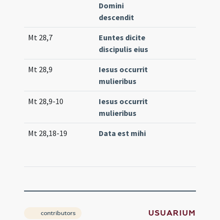
Domini
(e
descendit
Mt 28,7
Euntes dicite
Off
discipulis eius
(m
Mt 28,9
Iesus occurrit
Co
mulieribus
(lo
Mt 28,9-10
Iesus occurrit
Tr.
mulieribus
Mt 28,18-19
Data est mihi
Co
25
(e
USUARIUM
contributors