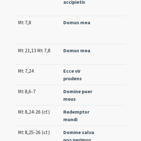
accipietis
35
(e
Mt 7,8
Domus mea
Co
24
(e
Mt 21,13 Mt 7,8
Domus mea
Tr.
Mt 7,24
Ecce vir
Tr.
prudens
Mt 8,6-7
Domine puer
Co
meus
(un
Mt 8,24-26 (cf.)
Redemptor
Co
mundi
(lo
Mt 8,25-26 (cf.)
Domine salva
Co
nos perimus
(lo