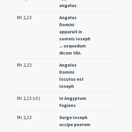
angelus
Mt 2,13
Angelus
Off
Domini
apparuit in
somnis Ioseph
... usquedum
dicam tibi.
Mt 2,13
Angelus
Off
Domini
(un
locutus est
Ioseph
Mt 2,13 (cf.)
In Aegyptum
Off
fugiens
(un
Mt 2,13
Surge Ioseph
Off
accipe puerum
(un