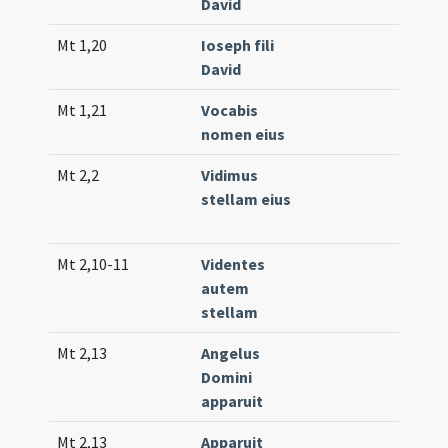
David
(lo
Mt 1,20
Ioseph fili
Co
David
(lo
Mt 1,21
Vocabis
Off
nomen eius
(un
Mt 2,2
Vidimus
Co
stellam eius
41
(e
Mt 2,10-11
Videntes
Tr.
autem
(un
stellam
Mt 2,13
Angelus
Int
Domini
(lo
apparuit
Mt 2,13
Apparuit
Gr.