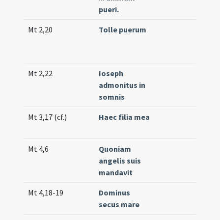
pueri.
Mt 2,20
Tolle puerum
Co
45
(e
Mt 2,22
Ioseph
Co
admonitus in
(lo
somnis
Mt 3,17 (cf.)
Haec filia mea
Off
(un
Mt 4,6
Quoniam
Off
angelis suis
(m
mandavit
Mt 4,18-19
Dominus
Int
secus mare
(hi