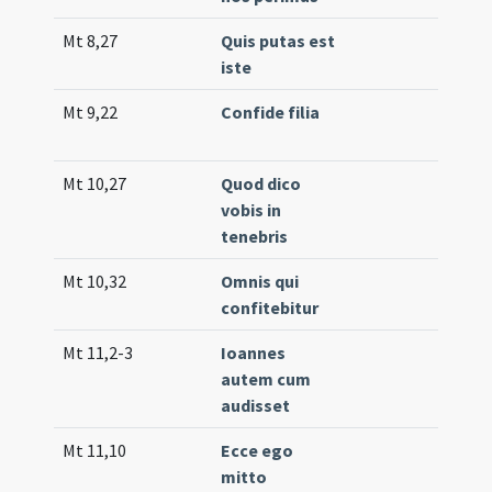
Mt 8,27
Quis putas est
Co
iste
(lo
Mt 9,22
Confide filia
Co
(lo
Mt 10,27
Quod dico
Co
vobis in
39
tenebris
(e
Mt 10,32
Omnis qui
Co
confitebitur
(un
Mt 11,2-3
Ioannes
Int
autem cum
(lo
audisset
Mt 11,10
Ecce ego
Off
mitto