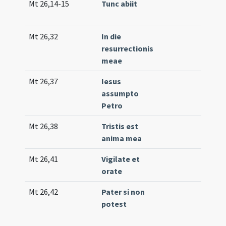
Mt 26,14-15
Tunc abiit
Tr.
(un
Mt 26,32
In die
Co
resurrectionis
(lo
meae
Mt 26,37
Iesus
Gr.
assumpto
(un
Petro
Mt 26,38
Tristis est
Tr.
anima mea
Mt 26,41
Vigilate et
Co
orate
(un
Mt 26,42
Pater si non
Co
potest
25
(e