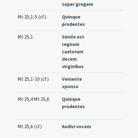
super gregem
Mt 25,1-5 (cf.)
Quinque
Off
prudentes
Mt 25,1
Simile est
Co
regnum
(lo
caelorum
decem
virginibus
Mt 25,1-10 (cf.)
Veniente
Co
sponso
(lo
Mt 25,4 Mt 25,6
Quinque
Co
prudentes
85
(e
Mt 25,6 (cf.)
Audivi vocem
Int
(lo