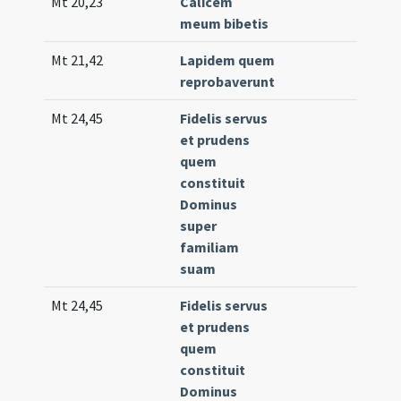
Mt 20,23
Calicem
Co
meum bibetis
(un
Mt 21,42
Lapidem quem
Off
reprobaverunt
(m
Mt 24,45
Fidelis servus
Co
et prudens
21
quem
(e
constituit
Dominus
super
familiam
suam
Mt 24,45
Fidelis servus
Co
et prudens
(lo
quem
constituit
Dominus