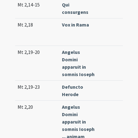
Mt 2,14-15
Qui
Co
consurgens
(lo
Mt 2,18
Vox in Rama
Co
26
(e
Mt 2,19-20
Angelus
Co
Domini
(un
apparuit in
somnis Ioseph
Mt 2,19-23
Defuncto
Tr.
Herode
Mt 2,20
Angelus
Off
Domini
apparuit in
somnis Ioseph
... animam