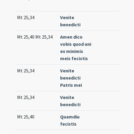
(un
Mt 25,34
Venite
Int
benedicti
(e
Mt 25,40 Mt 25,34
Amen dico
Co
vobis quod uni
39
ex minimis
(e
meis fecistis
Mt 25,34
Venite
Co
benedicti
(lo
Patris mei
Mt 25,34
Venite
Tr.
benedicti
Mt 25,40
Quamdiu
Co
fecistis
(lo