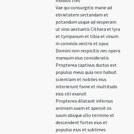
modios tres
Vae qui consurgitis mane ad
ebrietatem sectandam et
potandum usque ad vesperam
ut vino aestuetis Cithara et lyra
et tympanum et tibia et vinum
in conviviis vestris et opus
Domini non respicitis nec opera
manuum eius consideratis
Propterea captivus ductus est
populus meus quia non habuit
scientiam et nobiles eius
interierunt fame et multitudo
eius siti exaruit
Propterea dilatavit infernus
animam suam et aperuit os
suum absque ullo termino et
descendent fortes eius et
populus eius et sublimes