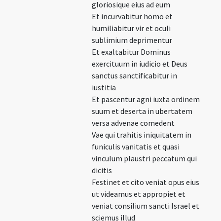
gloriosique eius ad eum
Et incurvabitur homo et
humiliabitur vir et oculi
sublimium deprimentur
Et exaltabitur Dominus
exercituum in iudicio et Deus
sanctus sanctificabitur in
iustitia
Et pascentur agni iuxta ordinem
suum et deserta in ubertatem
versa advenae comedent
Vae qui trahitis iniquitatem in
funiculis vanitatis et quasi
vinculum plaustri peccatum qui
dicitis
Festinet et cito veniat opus eius
ut videamus et appropiet et
veniat consilium sancti Israel et
sciemus illud