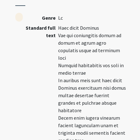
Genre
Lc
Standard full
Haec dicit Dominus
text
Vae qui coniungitis domum ad
domum et agrum agro
copulatis usque ad terminum
loci
Numquid habitabitis vos soli in
medio terrae
In auribus meis sunt haec dicit
Dominus exercituum nisi domus
multae desertae fuerint
grandes et pulchrae absque
habitatore
Decem enim iugera vinearum
facient lagunculam unam et
triginta modii sementis facient