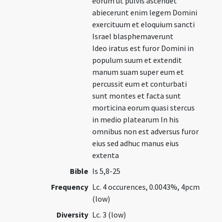
eorum ut pulvis ascendet
abiecerunt enim legem Domini
exercituum et eloquium sancti
Israel blasphemaverunt
Ideo iratus est furor Domini in
populum suum et extendit
manum suam super eum et
percussit eum et conturbati
sunt montes et facta sunt
morticina eorum quasi stercus
in medio platearum In his
omnibus non est adversus furor
eius sed adhuc manus eius
extenta
Bible
Is 5,8-25
Frequency
Lc. 4 occurences, 0.0043%, 4pcm
(low)
Diversity
Lc. 3 (low)