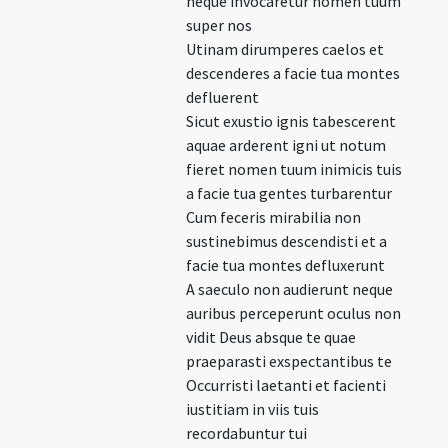
neque invocaretur nomen tuum
super nos
Utinam dirumperes caelos et
descenderes a facie tua montes
defluerent
Sicut exustio ignis tabescerent
aquae arderent igni ut notum
fieret nomen tuum inimicis tuis
a facie tua gentes turbarentur
Cum feceris mirabilia non
sustinebimus descendisti et a
facie tua montes defluxerunt
A saeculo non audierunt neque
auribus perceperunt oculus non
vidit Deus absque te quae
praeparasti exspectantibus te
Occurristi laetanti et facienti
iustitiam in viis tuis
recordabuntur tui