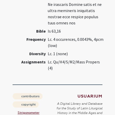
Ne irascaris Domine satis et ne
ultra memineris iniquitatis
nostrae ecce respice populus
tuus omnes nos
Bible
Is 63,16
Frequency
Lc. 4 occurences, 0.0043%, 4pcm
(low)
Diversity
Lc. 1 (none)
Assignments
Lc. Qu/H4/S/M2/Mass Propers
(4)
USUARIUM
contributors
A Digital Library and Database
copyright
for the Study of Latin Liturgical
Strigonometer
History in the Middle Ages and