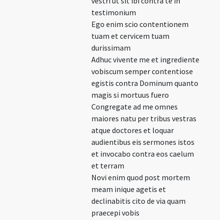
vestri ut sit ibi contra te in
testimonium
Ego enim scio contentionem
tuam et cervicem tuam
durissimam
Adhuc vivente me et ingrediente
vobiscum semper contentiose
egistis contra Dominum quanto
magis si mortuus fuero
Congregate ad me omnes
maiores natu per tribus vestras
atque doctores et loquar
audientibus eis sermones istos
et invocabo contra eos caelum
et terram
Novi enim quod post mortem
meam inique agetis et
declinabitis cito de via quam
praecepi vobis