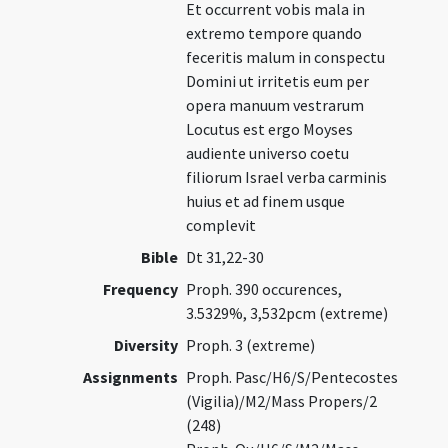
Et occurrent vobis mala in
extremo tempore quando
feceritis malum in conspectu
Domini ut irritetis eum per
opera manuum vestrarum
Locutus est ergo Moyses
audiente universo coetu
filiorum Israel verba carminis
huius et ad finem usque
complevit
Bible
Dt 31,22-30
Frequency
Proph. 390 occurences,
3.5329%, 3,532pcm (extreme)
Diversity
Proph. 3 (extreme)
Assignments
Proph. Pasc/H6/S/Pentecostes
(Vigilia)/M2/Mass Propers/2
(248)