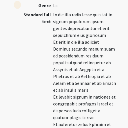
Genre
Lc
Standard full
In die illa radix Iesse qui stat in
text
signum populorum ipsum
gentes deprecabuntur et erit
sepulchrum eius gloriosum
Et erit in die illa adiiciet
Dominus secundo manum suam
ad possidendum residuum
populi sui quod relinquetur ab
Assyriis et ab Aegypto et a
Phetros et ab Aethiopia et ab
Aelam et a Sennaar et ab Emath
et ab insulis maris
Et levabit signum in nationes et
congregabit profugos Israel et
dispersos Iuda colliget a
quatuor plagis terrae
Et auferetur zelus Ephraim et