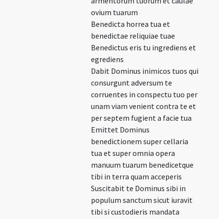
armentorum tuorum et caulae
ovium tuarum
Benedicta horrea tua et
benedictae reliquiae tuae
Benedictus eris tu ingrediens et
egrediens
Dabit Dominus inimicos tuos qui
consurgunt adversum te
corruentes in conspectu tuo per
unam viam venient contra te et
per septem fugient a facie tua
Emittet Dominus
benedictionem super cellaria
tua et super omnia opera
manuum tuarum benedicetque
tibi in terra quam acceperis
Suscitabit te Dominus sibi in
populum sanctum sicut iuravit
tibi si custodieris mandata