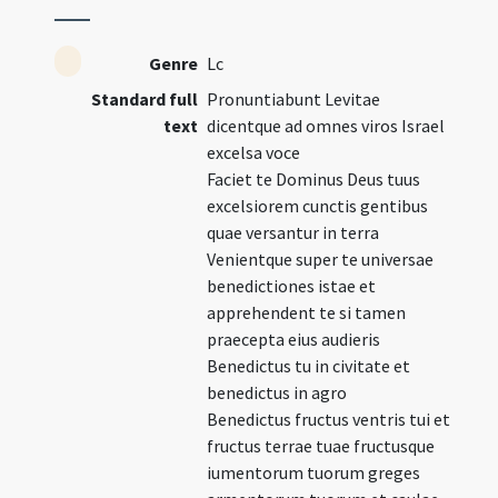
Genre
Lc
Standard full
Pronuntiabunt Levitae
text
dicentque ad omnes viros Israel
excelsa voce
Faciet te Dominus Deus tuus
excelsiorem cunctis gentibus
quae versantur in terra
Venientque super te universae
benedictiones istae et
apprehendent te si tamen
praecepta eius audieris
Benedictus tu in civitate et
benedictus in agro
Benedictus fructus ventris tui et
fructus terrae tuae fructusque
iumentorum tuorum greges