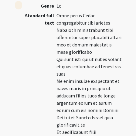
Genre
Lc
Standard full
Omne pecus Cedar
text
congregabitur tibi arietes
Nabaioth ministrabunt tibi
offerentur super placabili altari
meo et domum maiestatis
meae glorificabo
Qui sunt isti qui ut nubes volant
et quasi columbae ad fenestras
suas
Me enim insulae exspectant et
naves maris in principio ut
adducam filios tuos de longe
argentum eorum et aurum
eorum cum eis nomini Domini
Dei tui et Sancto Israel quia
glorificavit te
Et aedificabunt filii