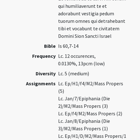
qui humiliaverunt te et
adorabunt vestigia pedum
tuorum omnes qui detrahebant
tibi et vocabunt te civitatem
Domini Sion Sancti Israel
Bible
Is 60,7-14
Frequency
Lc. 12 occurences,
0.0130%, 13pcm (low)
Diversity
Lc. 5 (medium)
Assignments
Lc. Ep/H1/f4/M2/Mass Propers
(5)
Lc. Jan/7/Epiphania (Die
2)/M2/Mass Propers (3)
Lc. Ep/f4/M2/Mass Propers (2)
Lc. Jan/8/Epiphania (Die
3)/M2/Mass Propers (1)
Lc. Ep/H1/D/M2/Mass Propers/1