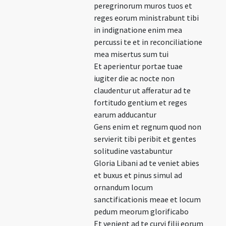
peregrinorum muros tuos et
reges eorum ministrabunt tibi
in indignatione enim mea
percussi te et in reconciliatione
mea misertus sum tui
Et aperientur portae tuae
iugiter die ac nocte non
claudentur ut afferatur ad te
fortitudo gentium et reges
earum adducantur
Gens enim et regnum quod non
servierit tibi peribit et gentes
solitudine vastabuntur
Gloria Libani ad te veniet abies
et buxus et pinus simul ad
ornandum locum
sanctificationis meae et locum
pedum meorum glorificabo
Et venient ad te curvi filii eorum