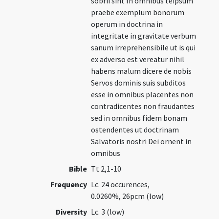
sobrii sint In omnibus teipsum
praebe exemplum bonorum
operum in doctrina in
integritate in gravitate verbum
sanum irreprehensibile ut is qui
ex adverso est vereatur nihil
habens malum dicere de nobis
Servos dominis suis subditos
esse in omnibus placentes non
contradicentes non fraudantes
sed in omnibus fidem bonam
ostendentes ut doctrinam
Salvatoris nostri Dei ornent in
omnibus
Bible
Tt 2,1-10
Frequency
Lc. 24 occurences,
0.0260%, 26pcm (low)
Diversity
Lc. 3 (low)