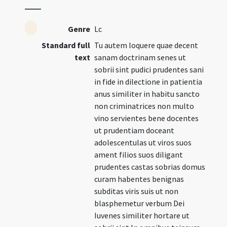
Genre
Lc
Standard full
Tu autem loquere quae decent
text
sanam doctrinam senes ut
sobrii sint pudici prudentes sani
in fide in dilectione in patientia
anus similiter in habitu sancto
non criminatrices non multo
vino servientes bene docentes
ut prudentiam doceant
adolescentulas ut viros suos
ament filios suos diligant
prudentes castas sobrias domus
curam habentes benignas
subditas viris suis ut non
blasphemetur verbum Dei
Iuvenes similiter hortare ut