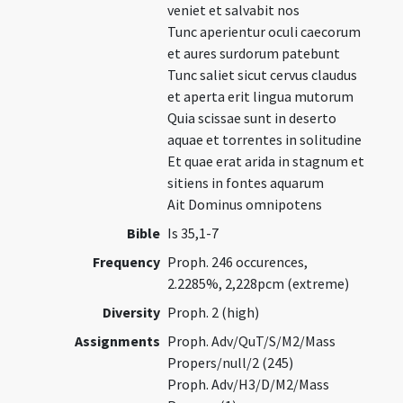
veniet et salvabit nos
Tunc aperientur oculi caecorum
et aures surdorum patebunt
Tunc saliet sicut cervus claudus
et aperta erit lingua mutorum
Quia scissae sunt in deserto
aquae et torrentes in solitudine
Et quae erat arida in stagnum et
sitiens in fontes aquarum
Ait Dominus omnipotens
Bible
Is 35,1-7
Frequency
Proph. 246 occurences,
2.2285%, 2,228pcm (extreme)
Diversity
Proph. 2 (high)
Assignments
Proph. Adv/QuT/S/M2/Mass
Propers/null/2 (245)
Proph. Adv/H3/D/M2/Mass