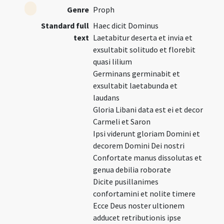
Genre
Proph
Standard full
Haec dicit Dominus
text
Laetabitur deserta et invia et
exsultabit solitudo et florebit
quasi lilium
Germinans germinabit et
exsultabit laetabunda et
laudans
Gloria Libani data est ei et decor
Carmeli et Saron
Ipsi viderunt gloriam Domini et
decorem Domini Dei nostri
Confortate manus dissolutas et
genua debilia roborate
Dicite pusillanimes
confortamini et nolite timere
Ecce Deus noster ultionem
adducet retributionis ipse