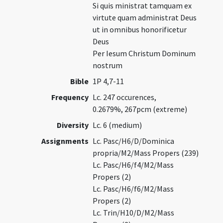
Si quis ministrat tamquam ex
virtute quam administrat Deus
ut in omnibus honorificetur
Deus
Per Iesum Christum Dominum
nostrum
Bible
1P 4,7-11
Frequency
Lc. 247 occurences,
0.2679%, 267pcm (extreme)
Diversity
Lc. 6 (medium)
Assignments
Lc. Pasc/H6/D/Dominica
propria/M2/Mass Propers (239)
Lc. Pasc/H6/f4/M2/Mass
Propers (2)
Lc. Pasc/H6/f6/M2/Mass
Propers (2)
Lc. Trin/H10/D/M2/Mass