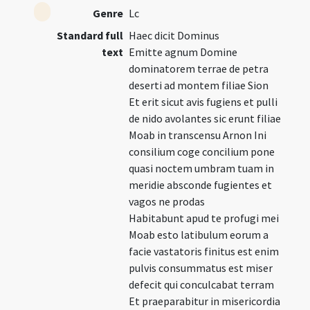
Genre
Lc
Standard full
Haec dicit Dominus
text
Emitte agnum Domine
dominatorem terrae de petra
deserti ad montem filiae Sion
Et erit sicut avis fugiens et pulli
de nido avolantes sic erunt filiae
Moab in transcensu Arnon Ini
consilium coge concilium pone
quasi noctem umbram tuam in
meridie absconde fugientes et
vagos ne prodas
Habitabunt apud te profugi mei
Moab esto latibulum eorum a
facie vastatoris finitus est enim
pulvis consummatus est miser
defecit qui conculcabat terram
Et praeparabitur in misericordia