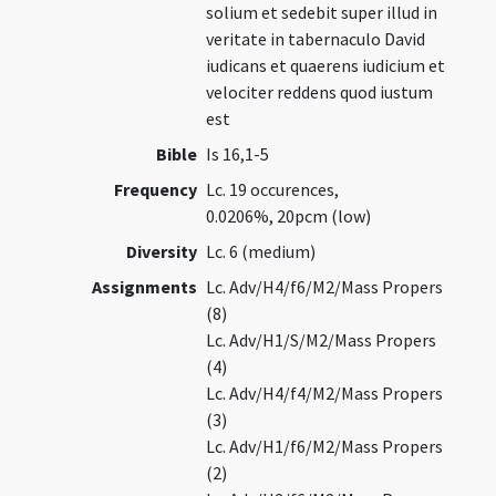
solium et sedebit super illud in
veritate in tabernaculo David
iudicans et quaerens iudicium et
velociter reddens quod iustum
est
Bible
Is 16,1-5
Frequency
Lc. 19 occurences,
0.0206%, 20pcm (low)
Diversity
Lc. 6 (medium)
Assignments
Lc. Adv/H4/f6/M2/Mass Propers
(8)
Lc. Adv/H1/S/M2/Mass Propers
(4)
Lc. Adv/H4/f4/M2/Mass Propers
(3)
Lc. Adv/H1/f6/M2/Mass Propers
(2)