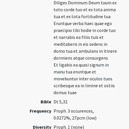
Diliges Dominum Deum tuum ex
toto corde tuo et ex tota anima
tua et ex tota fortitudine tua
Eruntque verba haec quae ego
praecipio tibi hodie in corde tuo
et narrabis ea filiis tuis et
meditaberis in eis sedens in
domo tua et ambulans in itinere
dormiens atque consurgens
Et ligabis ea quasi signum in
manu tua eruntque et
movebuntur inter oculos tuos
scribesque ea in limine et ostiis
domus tuae
Bible
Dt 5,32
Frequency
Proph. 3 occurences,
0.0272%, 27pcm (low)
Diversity
Proph. 1 (none)