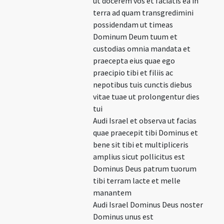
ut docerem vos et faciatis ea in
terra ad quam transgredimini
possidendam ut timeas
Dominum Deum tuum et
custodias omnia mandata et
praecepta eius quae ego
praecipio tibi et filiis ac
nepotibus tuis cunctis diebus
vitae tuae ut prolongentur dies
tui
Audi Israel et observa ut facias
quae praecepit tibi Dominus et
bene sit tibi et multipliceris
amplius sicut pollicitus est
Dominus Deus patrum tuorum
tibi terram lacte et melle
manantem
Audi Israel Dominus Deus noster
Dominus unus est