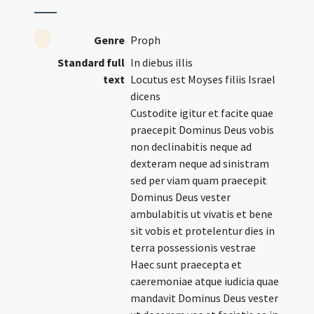
Genre
Proph
Standard full
In diebus illis
text
Locutus est Moyses filiis Israel
dicens
Custodite igitur et facite quae
praecepit Dominus Deus vobis
non declinabitis neque ad
dexteram neque ad sinistram
sed per viam quam praecepit
Dominus Deus vester
ambulabitis ut vivatis et bene
sit vobis et protelentur dies in
terra possessionis vestrae
Haec sunt praecepta et
caeremoniae atque iudicia quae
mandavit Dominus Deus vester