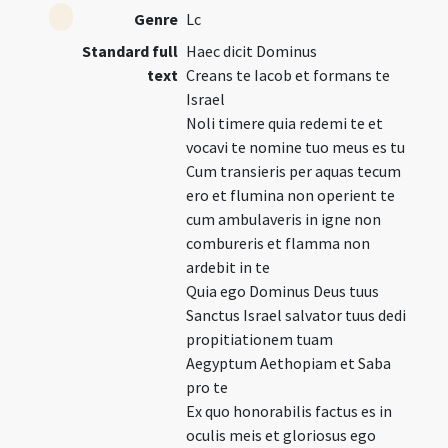
Genre
Lc
Standard full
Haec dicit Dominus
text
Creans te Iacob et formans te
Israel
Noli timere quia redemi te et
vocavi te nomine tuo meus es tu
Cum transieris per aquas tecum
ero et flumina non operient te
cum ambulaveris in igne non
combureris et flamma non
ardebit in te
Quia ego Dominus Deus tuus
Sanctus Israel salvator tuus dedi
propitiationem tuam
Aegyptum Aethopiam et Saba
pro te
Ex quo honorabilis factus es in
oculis meis et gloriosus ego