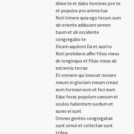
dilexi te et dabo homines pro te
et populos pro anima tua
Noli timere quia ego tecum sum
ab oriente adducam semen
tuum et ab occidente
congregabo te
Dicam aquiloni Da et austro
Noli prohibere affer filios meos
de longinquo et filias meas ab
extremis terrae
Et omnem qui invocat nomen
meum in gloriam meam creavi
eum formavi eum et feci eum
Educ foras populum caecum et
oculos habentem surdum et
aures ei sunt
Omnes gentes congregatae
sunt simul et collectae sunt
tribus