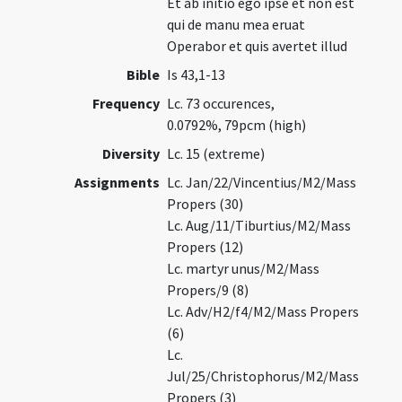
Et ab initio ego ipse et non est
qui de manu mea eruat
Operabor et quis avertet illud
Bible
Is 43,1-13
Frequency
Lc. 73 occurences,
0.0792%, 79pcm (high)
Diversity
Lc. 15 (extreme)
Assignments
Lc. Jan/22/Vincentius/M2/Mass
Propers (30)
Lc. Aug/11/Tiburtius/M2/Mass
Propers (12)
Lc. martyr unus/M2/Mass
Propers/9 (8)
Lc. Adv/H2/f4/M2/Mass Propers
(6)
Lc.
Jul/25/Christophorus/M2/Mass
Propers (3)