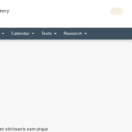
story
s
Calendar
Texts
Research
et obtinueris eam atque