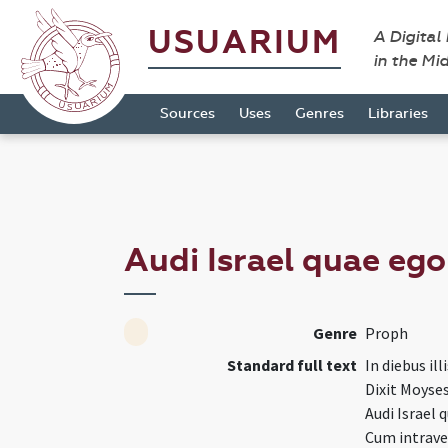
USUARIUM
A Digital
in the Mi
Sources
Uses
Genres
Libraries
Audi Israel quae eg
Genre
Proph
Standard full text
In diebus illi
Dixit Moyses 
Audi Israel 
Cum intrave