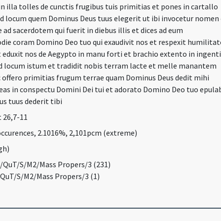
in illa tolles de cunctis frugibus tuis primitias et pones in cartallo
d locum quem Dominus Deus tuus elegerit ut ibi invocetur nomen 
ad sacerdotem qui fuerit in diebus illis et dices ad eum
odie coram Domino Deo tuo qui exaudivit nos et respexit humilit
 eduxit nos de Aegypto in manu forti et brachio extento in ingenti
ad locum istum et tradidit nobis terram lacte et melle manantem
c offero primitias frugum terrae quam Dominus Deus dedit mihi
 eas in conspectu Domini Dei tui et adorato Domino Deo tuo epula
s tuus dederit tibi
t 26,7-11
occurences, 2.1016%, 2,101pcm (extreme)
gh)
/QuT/S/M2/Mass Propers/3 (231)
/QuT/S/M2/Mass Propers/3 (1)