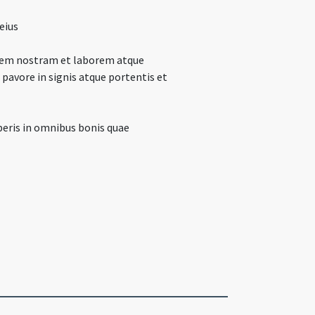
eius
atem nostram et laborem atque
 pavore in signis atque portentis et
beris in omnibus bonis quae