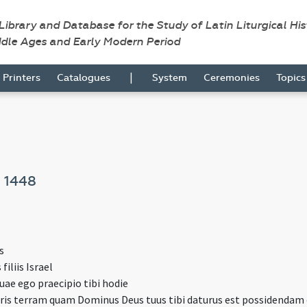
 Library and Database for the Study of Latin Liturgical Hi
ddle Ages and Early Modern Period
|
Printers
Catalogues
System
Ceremonies
Topic
o
1448
s
filiis Israel
quae ego praecipio tibi hodie
ris terram quam Dominus Deus tuus tibi daturus est possidendam 