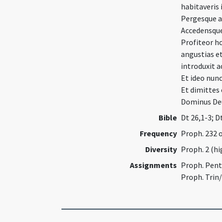
habitaveris 
Pergesque a
Accedensque 
Profiteor h
angustias et
introduxit 
Et ideo nun
Et dimittes
Dominus Deu
Bible
Dt 26,1-3; D
Frequency
Proph. 232 
Diversity
Proph. 2 (hi
Assignments
Proph. Pent
Proph. Trin