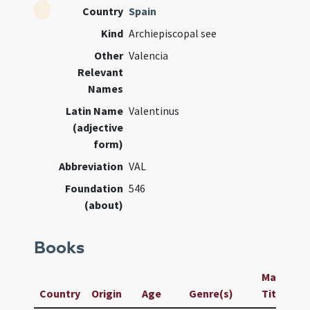
Country
Spain
Kind
Archiepiscopal see
Other
Valencia
Relevant
Names
Latin Name
Valentinus
(adjective
form)
Abbreviation
VAL
Foundation
546
(about)
Books
Manuscrip
Country
Origin
Age
Genre(s)
Title