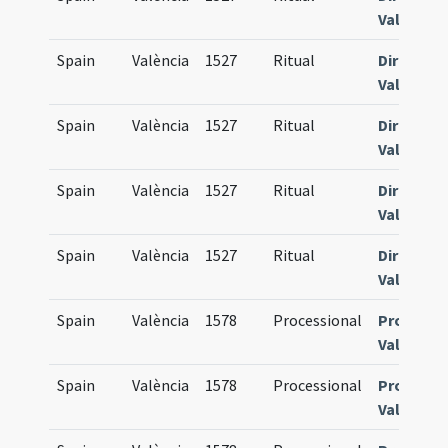
Valentia
Spain
València
1527
Ritual
Director
Valentia
Spain
València
1527
Ritual
Director
Valentia
Spain
València
1527
Ritual
Director
Valentia
Spain
València
1527
Ritual
Director
Valentia
Spain
València
1578
Processional
Processi
Valentia
Spain
València
1578
Processional
Processi
Valentia