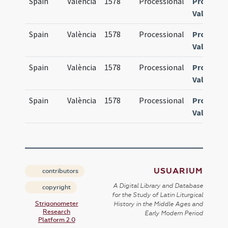
Spain
València
1578
Processional
Processi
Valentia
Spain
València
1578
Processional
Processi
Valentia
Spain
València
1578
Processional
Processi
Valentia
Spain
València
1578
Processional
Processi
Valentia
USUARIUM
contributors
A Digital Library and Database
copyright
for the Study of Latin Liturgical
Strigonometer
History in the Middle Ages and
Research
Early Modern Period
Platform 2.0