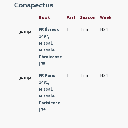
Conspectus
Book
Part
Season
Week
Day
FR Évreux
T
Trin
H24
f4
jump
1497,
Missal,
Missale
Ebroicense
| 75
FR Paris
T
Trin
H24
f4
jump
1481,
Missal,
Missale
Parisiense
| 79