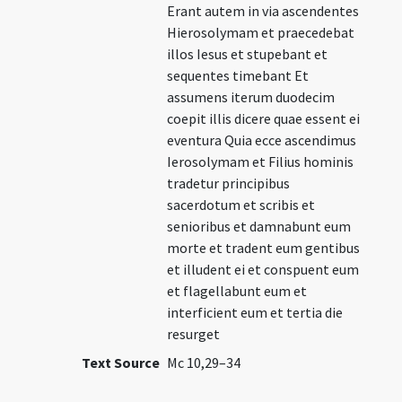
Erant autem in via ascendentes
Hierosolymam et praecedebat
illos Iesus et stupebant et
sequentes timebant Et
assumens iterum duodecim
coepit illis dicere quae essent ei
eventura Quia ecce ascendimus
Ierosolymam et Filius hominis
tradetur principibus
sacerdotum et scribis et
senioribus et damnabunt eum
morte et tradent eum gentibus
et illudent ei et conspuent eum
et flagellabunt eum et
interficient eum et tertia die
resurget
Text Source
Mc 10,29–34