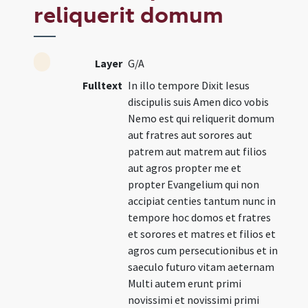
reliquerit domum
Layer
G/A
Fulltext
In illo tempore Dixit Iesus
discipulis suis Amen dico vobis
Nemo est qui reliquerit domum
aut fratres aut sorores aut
patrem aut matrem aut filios
aut agros propter me et
propter Evangelium qui non
accipiat centies tantum nunc in
tempore hoc domos et fratres
et sorores et matres et filios et
agros cum persecutionibus et in
saeculo futuro vitam aeternam
Multi autem erunt primi
novissimi et novissimi primi