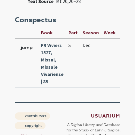
Text Source
Mt 20,20–28
Conspectus
Book
Part
Season
Week
Day
FR Viviers
S
Dec
27
jump
1527,
Missal,
Missale
Vivariense
| 85
USUARIUM
contributors
A Digital Library and Database
copyright
for the Study of Latin Liturgical