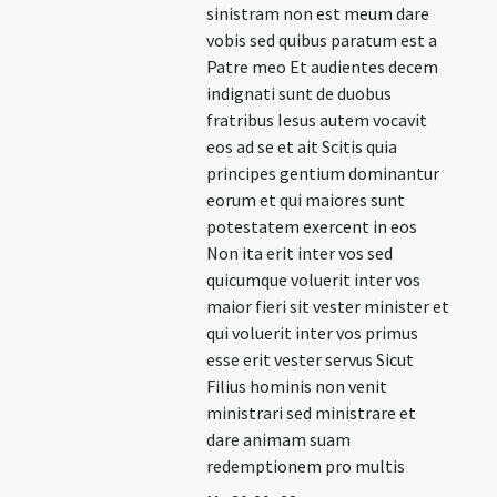
sinistram non est meum dare
vobis sed quibus paratum est a
Patre meo Et audientes decem
indignati sunt de duobus
fratribus Iesus autem vocavit
eos ad se et ait Scitis quia
principes gentium dominantur
eorum et qui maiores sunt
potestatem exercent in eos
Non ita erit inter vos sed
quicumque voluerit inter vos
maior fieri sit vester minister et
qui voluerit inter vos primus
esse erit vester servus Sicut
Filius hominis non venit
ministrari sed ministrare et
dare animam suam
redemptionem pro multis