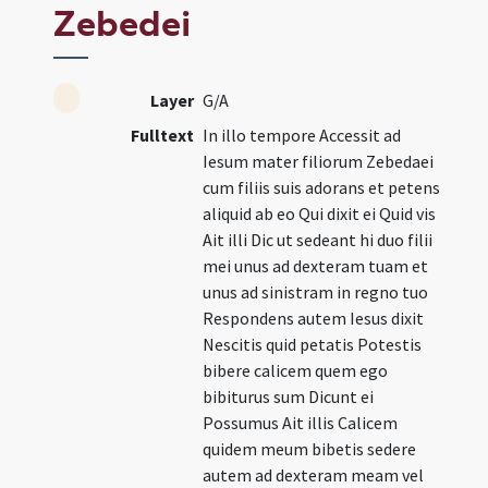
Zebedei
Layer
G/A
Fulltext
In illo tempore Accessit ad
Iesum mater filiorum Zebedaei
cum filiis suis adorans et petens
aliquid ab eo Qui dixit ei Quid vis
Ait illi Dic ut sedeant hi duo filii
mei unus ad dexteram tuam et
unus ad sinistram in regno tuo
Respondens autem Iesus dixit
Nescitis quid petatis Potestis
bibere calicem quem ego
bibiturus sum Dicunt ei
Possumus Ait illis Calicem
quidem meum bibetis sedere
autem ad dexteram meam vel