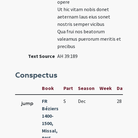
opere
Ut hic vitam nobis donet
aeternam laus eius sonet
nostris semper vicibus
Qua frui nos beatorum
valeamus puerorum meritis et
precibus
Text Source
AH 39:189
Conspectus
Book
Part
Season
Week
Day
Fea
FR
S
Dec
28
In
jump
Béziers
1400-
1500,
Missal,