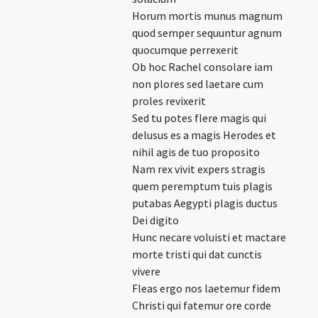
Horum mortis munus magnum
quod semper sequuntur agnum
quocumque perrexerit
Ob hoc Rachel consolare iam
non plores sed laetare cum
proles revixerit
Sed tu potes flere magis qui
delusus es a magis Herodes et
nihil agis de tuo proposito
Nam rex vivit expers stragis
quem peremptum tuis plagis
putabas Aegypti plagis ductus
Dei digito
Hunc necare voluisti et mactare
morte tristi qui dat cunctis
vivere
Fleas ergo nos laetemur fidem
Christi qui fatemur ore corde