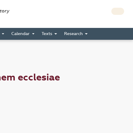
story
s
Calendar
Texts
Research
nem ecclesiae