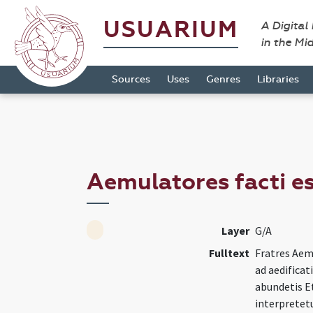
USUARIUM
A Digital
in the Mi
Sources
Uses
Genres
Libraries
Aemulatores facti es
Layer
G/A
Fulltext
Fratres Aemu
ad aedificat
abundetis Et
interpretetu