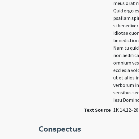
meus orat m
Quid ergo e
psallam spi
si benedixer
idiotae quo
benediction
Nam tu quid
non aedific
omnium vest
ecclesia vol
ut et alios
verborum in 
sensibus sed
Iesu Domino
Text Source
1K 14,12–20
Conspectus