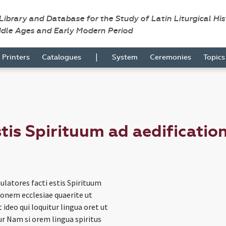
 Library and Database for the Study of Latin Liturgical Hi
ddle Ages and Early Modern Period
|
Printers
Catalogues
System
Ceremonies
Topic
tis Spirituum ad aedificatio
latores facti estis Spirituum
ionem ecclesiae quaerite ut
 ideo qui loquitur lingua oret ut
r Nam si orem lingua spiritus