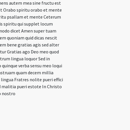
ens autem mea sine fructu est
st Orabo spiritu orabo et mente
ritu psallam et mente Ceterum
is spiritu qui supplet locum
modo dicet Amen super tuam
em quoniam quid dicas nescit
em bene gratias agis sed alter
atur Gratias ago Deo meo quod
rum lingua loquor Sed in
o quinque verba sensu meo loqui
 instruam quam decem millia
lingua Fratres nolite pueri effici
 malitia pueri estote In Christo
 nostro