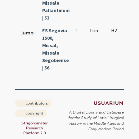
Missale
Pallantinum
| 53
ES Segovia
T
Trin
H2
f6
jump
1500,
Missal,
Missale
Segobiense
| 56
USUARIUM
contributors
A Digital Library and Database
copyright
for the Study of Latin Liturgical
Strigonometer
History in the Middle Ages and
Research
Early Modern Period
Platform 2.0