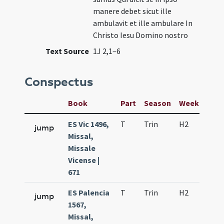
manere debet sicut ille
ambulavit et ille ambulare In
Christo Iesu Domino nostro
Text Source
1J 2,1–6
Conspectus
Book
Part
Season
Week
Day
ES Vic 1496,
T
Trin
H2
f6
jump
Missal,
Missale
Vicense |
671
ES Palencia
T
Trin
H2
f6
jump
1567,
Missal,