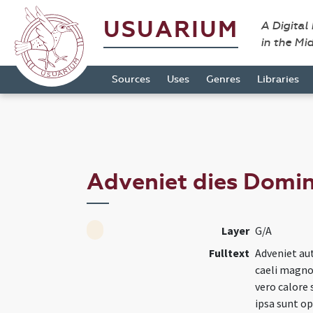
USUARIUM
A Digital
in the Mi
Sources
Uses
Genres
Libraries
Adveniet dies Domini
Layer
G/A
Fulltext
Adveniet aut
caeli magno
vero calore 
ipsa sunt o