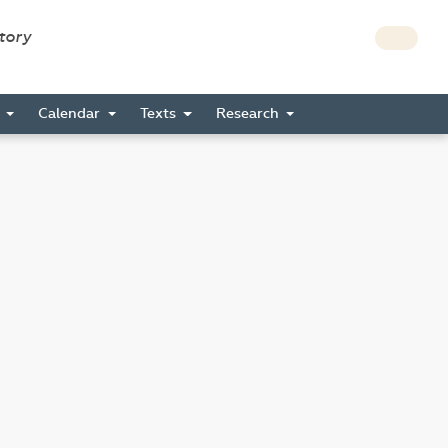
story
s
Calendar
Texts
Research