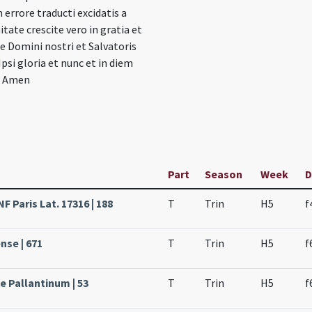
 errore traducti excidatis a
itate crescite vero in gratia et
e Domini nostri et Salvatoris
Ipsi gloria et nunc et in diem
s Amen
Part
Season
Week
D
F Paris Lat. 17316 | 188
T
Trin
H5
f
nse | 671
T
Trin
H5
f
e Pallantinum | 53
T
Trin
H5
f