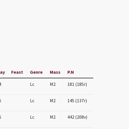
ay
Feast
Genre
Mass
P.N
4
Lc
M2
181 (185r)
6
Lc
M2
145 (137r)
6
Lc
M2
442 (208v)