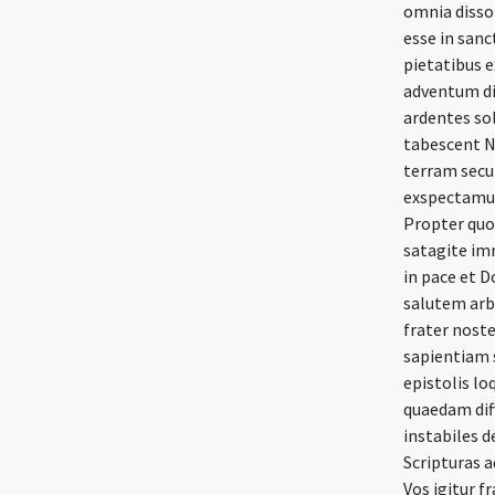
omnia disso
esse in sanc
pietatibus 
adventum di
ardentes so
tabescent N
terram secu
exspectamus 
Propter quo
satagite imm
in pace et 
salutem arbi
frater nost
sapientiam s
epistolis loq
quaedam diff
instabiles d
Scripturas 
Vos igitur f