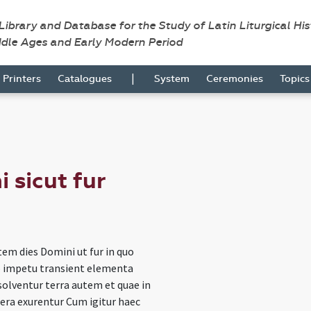
 Library and Database for the Study of Latin Liturgical Hi
ddle Ages and Early Modern Period
|
Printers
Catalogues
System
Ceremonies
Topic
 sicut fur
em dies Domini ut fur in quo
 impetu transient elementa
solventur terra autem et quae in
pera exurentur Cum igitur haec