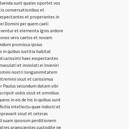
lvenda sunt quales oportet vos
tis conversationibus et
exspectantes et properantes in
ei Domini per quem caeli
lventur et elementa ignis ardore
ovos vero caelos et novam
ndum promissa ipsius
in quibus iustitia habitat
d carissimi haec exspectantes
aculati et inviolati ei inveniri
Domini nostri longanimitatem
tremini sicut et carissimus
er Paulus secundum datam sibi
cripsit vobis sicut et omnibus
uens in eis de his in quibus sunt
icilia intellectu quae indocti et
epravant sicut et ceteras
ad suam ipsorum perditionem
ratres praescientes custodite ne