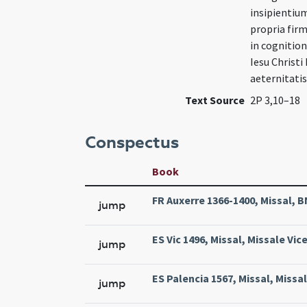
insipientium
propria firm
in cognition
Iesu Christi 
aeternitati
Text Source
2P 3,10–18
Conspectus
Book
FR Auxerre 1366-1400, Missal, BN
jump
ES Vic 1496, Missal, Missale Vice
jump
ES Palencia 1567, Missal, Missal
jump