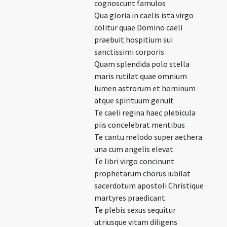
cognoscunt famulos
Qua gloria in caelis ista virgo
colitur quae Domino caeli
praebuit hospitium sui
sanctissimi corporis
Quam splendida polo stella
maris rutilat quae omnium
lumen astrorum et hominum
atque spirituum genuit
Te caeli regina haec plebicula
piis concelebrat mentibus
Te cantu melodo super aethera
una cum angelis elevat
Te libri virgo concinunt
prophetarum chorus iubilat
sacerdotum apostoli Christique
martyres praedicant
Te plebis sexus sequitur
utriusque vitam diligens