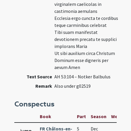
virginalem caelicolas in
castimonia aemulans
Ecclesia ergo cuncta te cordibus
teque carminibus celebrat
Tibi suam manifestat
devotionem precatu te supplici
implorans Maria
Ut sibi auxilium circa Christum
Dominum esse digneris per
aevum Amen
Text Source
AH 53:104 – Notker Balbulus
Remark
Also under g02519
Conspectus
Book
Part
Season
Week
D
FR Châlons-en-
S
Dec
2
jump