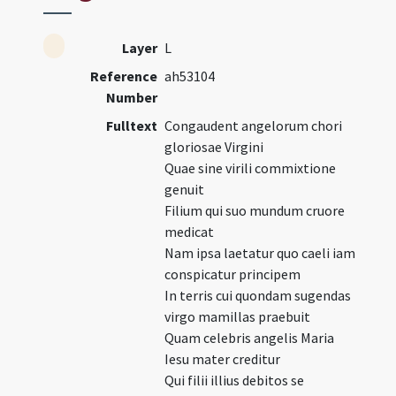
Layer
L
Reference
ah53104
Number
Fulltext
Congaudent angelorum chori
gloriosae Virgini
Quae sine virili commixtione
genuit
Filium qui suo mundum cruore
medicat
Nam ipsa laetatur quo caeli iam
conspicatur principem
In terris cui quondam sugendas
virgo mamillas praebuit
Quam celebris angelis Maria
Iesu mater creditur
Qui filii illius debitos se