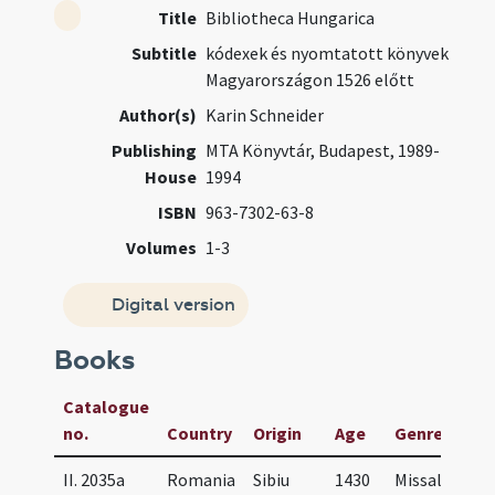
Title
Bibliotheca Hungarica
Subtitle
kódexek és nyomtatott könyvek
Magyarországon 1526 előtt
Author(s)
Karin Schneider
Publishing
MTA Könyvtár, Budapest, 1989-
House
1994
ISBN
963-7302-63-8
Volumes
1-3
Digital version
Books
Catalogue
M
no.
Country
Origin
Age
Genre(s)
/
II. 2035a
Romania
Sibiu
1430
Missal
B