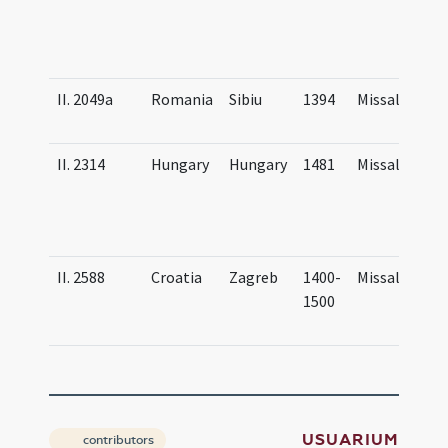
S
M
(
II. 2049a
Romania
Sibiu
1394
Missal
B
S
II. 2314
Hungary
Hungary
1481
Missal
...
P
M
N
M
II. 2588
Croatia
Zagreb
1400-
Missal
U
1500
S
M
USUARIUM
contributors