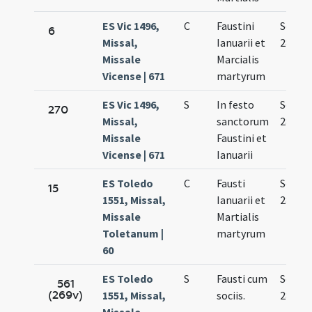
ES Vic 1496,
C
Faustini
Sep.
6
Missal,
Ianuarii et
28.
Missale
Marcialis
Vicense | 671
martyrum
ES Vic 1496,
S
In festo
Sep.
270
Missal,
sanctorum
28.
Missale
Faustini et
Vicense | 671
Ianuarii
ES Toledo
C
Fausti
Sep.
15
1551, Missal,
Ianuarii et
28.
Missale
Martialis
Toletanum |
martyrum
60
ES Toledo
S
Fausti cum
Sep.
561
(269v)
1551, Missal,
sociis.
28.