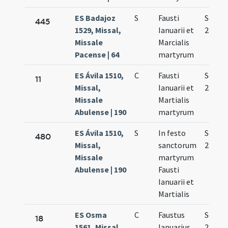
ES Badajoz
S
Fausti
Sep.
445
1529, Missal,
Ianuarii et
28.
Missale
Marcialis
Pacense | 64
martyrum
ES Ávila 1510,
C
Fausti
Sep.
11
Missal,
Ianuarii et
28.
Missale
Martialis
Abulense | 190
martyrum
ES Ávila 1510,
S
In festo
Sep.
480
Missal,
sanctorum
28.
Missale
martyrum
Abulense | 190
Fausti
Ianuarii et
Martialis
ES Osma
C
Faustus
Sep.
18
1561, Missal,
Ianuarius
28.