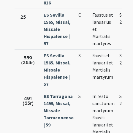
816
ES Sevilla
C
Faustus et
Sep.
25
1565, Missal,
Ianuarius
28.
Missale
et
Hispalense |
Martialis
57
martyres
ES Sevilla
S
Fausti et
Sep.
559
(263r)
1565, Missal,
Ianuarii et
28.
Missale
Martialis
Hispalense |
martyrum
57
ES Tarragona
S
In festo
Sep.
491
(65r)
1499, Missal,
sanctorum
28.
Missale
martyrum
Tarraconense
Fausti
| 59
Ianuarii et
Martialis