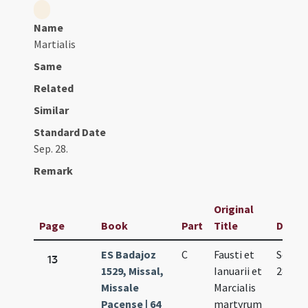
Name
Martialis
Same
Related
Similar
Standard Date
Sep. 28.
Remark
Original
Page
Book
Part
Title
Date
ES Badajoz
C
Fausti et
Sep.
13
1529, Missal,
Ianuarii et
28.
Missale
Marcialis
Pacense | 64
martyrum