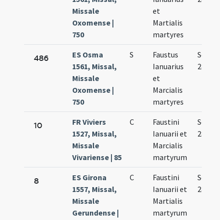
Missale
et
Oxomense |
Martialis
750
martyres
ES Osma
S
Faustus
Sep.
486
1561, Missal,
Ianuarius
28.
Missale
et
Oxomense |
Marcialis
750
martyres
FR Viviers
C
Faustini
Sep.
10
1527, Missal,
Ianuarii et
28.
Missale
Marcialis
Vivariense | 85
martyrum
ES Girona
C
Faustini
Sep.
8
1557, Missal,
Ianuarii et
28.
Missale
Martialis
Gerundense |
martyrum