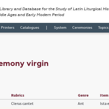
 Library and Database for the Study of Latin Liturgical Hi
ddle Ages and Early Modern Period
|
Printers
Catalogues
System
Ceremonies
Topic
emony virgin
Rubrics
Genre
Item
Clerus cantet
Ant
Ista 