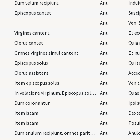
Dum velum recipiunt
Ant
Episcopus cantet
Ant
Ant
Veni 
Virgines cantent
Ant
Et ecc
Clerus cantet
Ant
Quia 
Omnes virgines simul cantent
Ant
Episcopus solus
Ant
Qui s
Clerus assistens
Ant
Item episcopus solus
Ant
In velatione virginum. Episcopus solus cantet
Ant
Dum coronantur
Ant
Item istam
Ant
Item istam
Ant
Dum anulum recipiunt, omnes pariter cantent
Ant
Anulo