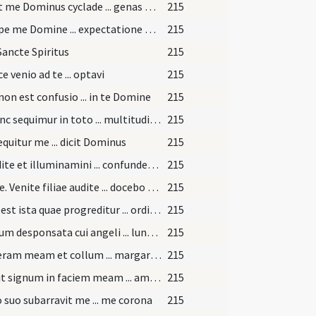
Induit me Dominus cyclade ... genas meas
215
Suscipe me Domine ... expectatione mea
215
Sancte Spiritus
215
e venio ad te ... optavi
215
non est confusio ... in te Domine
215
Et nunc sequimur in toto ... multitudinem miserationae tuae
215
equitur me ... dicit Dominus
215
Accedite et illuminamini ... confundentur
215
Venite. Venite filiae audite ... docebo vos
215
Quae est ista quae progreditur ... ordinata
215
Ipsi sum desponsata cui angeli ... luna mirantur
215
Dexteram meam et collum ... margaritas
215
Posuit signum in faciem meam ... amatorem admittam
215
 suo subarravit me ... me corona
215