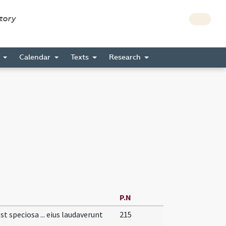
story
s
Calendar
Texts
Research
P.N
est speciosa ... eius laudaverunt
215