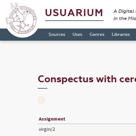
USUARIUM
A Digital
in the Mi
Sources
Uses
Genres
Libraries
Conspectus with cer
Assignment
virgin/2