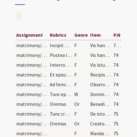
Assignment
Rubrics
Genre
Item
P.N
matrimony/legal texts/1
Incipit ordo sponsaliorum. Cum venerit sponsus et…
F
Vis hanc feminam dare huic ad uxorem? Volo.
73 (34v)
matrimony/legal texts/2
Postea interroget sponsum:
F
Vis hanc accipere in uxorem? Volo.
74
matrimony/legal texts/3
Interroget feminam:
F
Vis istum hominem accipere ad maritum? Volo.
74
matrimony/legal texts/4
Et episcopus interroget sponsum:
F
Recipis eam in tua fide? Etiam.
74
matrimony/legal texts/5
Ad feminam:
F
Observabis eum in tua fide? Etiam.
74
matrimony/ring/1
Tunc episcopus faciat anulum tenere ante se et di…
W
Dominus vobiscum
74
matrimony/ring/1
Oremus
Or
Benedic Domine anulum hunc quem nos in tuo nomine ... in longitudine dierum.
74
matrimony/ring/8
Tunc cruce facta et aspersa aqua benedicta super…
F
De isto anulo te sponso in nomine Patris
75
matrimony/ring/2
Oremus
Or
Creator et conservator humani generis ... proficiat ad salutem qui eum portaverit.
75
matrimony/ring/7
F
Manda Deus virtutem tuam
75