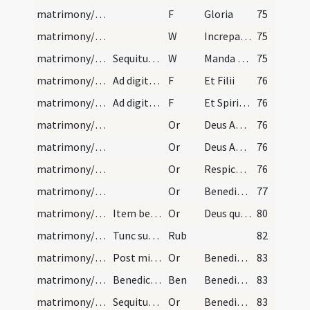
matrimony/ring/6
F
Gloria
75
matrimony/ring/3
W
Increpa feras
75
matrimony/ring/2
Sequitur versus
W
Manda Deus virtutem tuam
75
matrimony/ring/9
Ad digitum indicum:
F
Et Filii
76
matrimony/ring/10
Ad digitum medium:
F
Et Spiritus Sancti
76
matrimony/blessing/3
Or
Deus Abraham Deus Isaac Deus Iacob ipse vos custodiat impleatque ... benedictionem in vobis.
76
matrimony/blessing/4
Or
Deus Abraham Deus Isaac Deus Iacob benedic adolescentes ... facere cupiant.
76
matrimony/blessing/5
Or
Respice Domine de caelo super conventionem ... in longitudine dierum.
76
matrimony/blessing/6
Or
Benedicat vos Dominus Deus custodiat vos Iesus Christus ostendatque ... vitam aeternam.
77
matrimony/nuptial veiling
Item benedictio in modum precis, antequam dicatur…
Or
Deus qui potestate virtutis tuae ... pervenire mereatur.
80
matrimony/nuptial veiling
Tunc subdiaconus dicit ad sponsum, ut in ecclesia…
Rub
82
matrimony/after mass/1
Post missam oratio
Or
Benedicere Domine hunc famulum tuum ... valeant adhaerere.
83
matrimony/after mass
Benedictio
Ben
Benedicat vos Pater ... qui trinus est in numero et unus est in nomine.
83
matrimony/wedding chamber/2
Sequitur (?) thalamus
Or
Benedic Domine thalamum hunc et omnes habitantes ... in longitudine dierum.
83