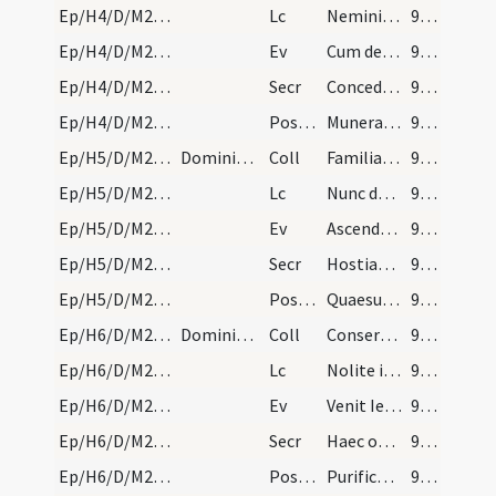
Ep/H4/D/M2/Mass Propers
Lc
Nemini quicquam debeatis
95 (12r)
Ep/H4/D/M2/Mass Propers
Ev
Cum descendisset Iesus de monte secuti sunt eum turbae multae
96 (12v)
Ep/H4/D/M2/Mass Propers
Secr
Concede quaesumus omnipotens Deus ut huius sacrificii munus oblatum
96 (12v)
Ep/H4/D/M2/Mass Propers
Postcomm
Munera tua nos Domine a delectationibus terrenis expediant
96 (12v)
Ep/H5/D/M2/Mass Propers
Dominica quinta canitur quale volueris
Coll
Familiam tuam quaesumus Domine continua pietate custodi
96 (12v)
Ep/H5/D/M2/Mass Propers
Lc
Nunc damnationis est his qui sunt in Christo
97 (13r)
Ep/H5/D/M2/Mass Propers
Ev
Ascendente Iesu in naviculam
97 (13r)
Ep/H5/D/M2/Mass Propers
Secr
Hostias tibi Domine placationis offerimus
97 (13r)
Ep/H5/D/M2/Mass Propers
Postcomm
Quaesumus omnipotens Deus ut illius salutaris capiamus effectum
97 (13r)
Ep/H6/D/M2/Mass Propers
Dominica sexta
Coll
Conserva populum tuum Deus et tuo nomini fac devotum
97 (13r)
Ep/H6/D/M2/Mass Propers
Lc
Nolite iugum ducere cum infidelibus
97 (13r)
Ep/H6/D/M2/Mass Propers
Ev
Venit Iesus in patriam suam ... et facto sabbato coepit in synagoga docere
98 (13v)
Ep/H6/D/M2/Mass Propers
Secr
Haec oblatio Deus mundet quaesumus ut semper eadem per quae veraciter vivimus appetamus.
98 (13v)
Ep/H6/D/M2/Mass Propers
Postcomm
Purificant nos Deus haec sancta quae sumpsimus ... iniquitate custodiant.
98 (13v)