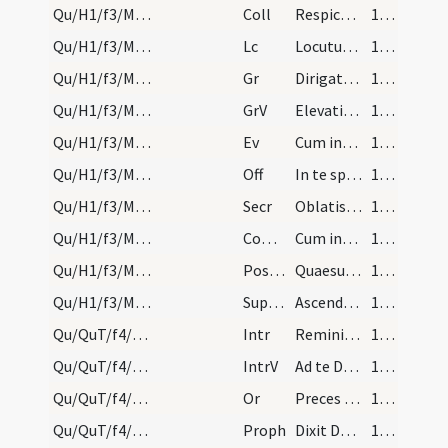
Qu/H1/f3/M2/Mass Propers
Coll
Respice Domine familiam tuam et praesta
120 (24v)
Qu/H1/f3/M2/Mass Propers
Lc
Locutus est Isaias ... Quaerite Dominum dum inveniri potest
120 (24v)
Qu/H1/f3/M2/Mass Propers
Gr
Dirigatur oratio mea
120 (24v)
Qu/H1/f3/M2/Mass Propers
GrV
Elevatio manuum mearum
120 (24v)
Qu/H1/f3/M2/Mass Propers
Ev
Cum intrasset Dominus Iesus Hierosolymam
120 (24v)
Qu/H1/f3/M2/Mass Propers
Off
In te speravi Domine
121 (25r)
Qu/H1/f3/M2/Mass Propers
Secr
Oblatis quaesumus Domine placare muneribus
121 (25r)
Qu/H1/f3/M2/Mass Propers
Comm
Cum invocarem te
121 (25r)
Qu/H1/f3/M2/Mass Propers
Postcomm
Quaesumus omnipotens Deus ut illius salutaris capiamus effectum
121 (25r)
Qu/H1/f3/M2/Mass Propers
Superpop
Ascendant ad te Domine preces nostrae ... repelle nequitiam.
121 (25r)
Qu/QuT/f4/M2/Mass Propers
Intr
Reminiscere miserationum tuarum
121 (25r)
Qu/QuT/f4/M2/Mass Propers
IntrV
Ad te Domine levavi animam meam
121 (25r)
Qu/QuT/f4/M2/Mass Propers
Or
Preces nostras quaesumus Domine clementer exaudi et contra cuncta nobis adversantia
121 (25r)
Qu/QuT/f4/M2/Mass Propers
Proph
Dixit Dominus ... Ascende ad me in montem
121 (25r)