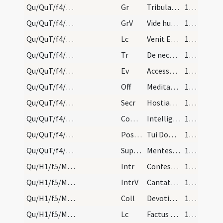
Qu/QuT/f4/M2/Mass Propers
Gr
Tribulationes cordis mei
122 (25v)
Qu/QuT/f4/M2/Mass Propers
GrV
Vide humilitatem meam
122 (25v)
Qu/QuT/f4/M2/Mass Propers
Lc
Venit Elias in Bersabee Iuda
122 (25v)
Qu/QuT/f4/M2/Mass Propers
Tr
De necessitatibus meis
122 (25v)
Qu/QuT/f4/M2/Mass Propers
Ev
Accesserunt ad Iesum ... Magister volumus a te signum videre
122 (25v)
Qu/QuT/f4/M2/Mass Propers
Off
Meditabar in mandatis tuis
123 (26r)
Qu/QuT/f4/M2/Mass Propers
Secr
Hostias tibi Domine placationis offerimus
123 (26r)
Qu/QuT/f4/M2/Mass Propers
Comm
Intellige clamorem meum
123 (26r)
Qu/QuT/f4/M2/Mass Propers
Postcomm
Tui Domine perceptione sacramenti
123 (26r)
Qu/QuT/f4/M2/Mass Propers
Superpop
Mentes nostras quaesumus Domine lumine tuae claritatis illustra ... agere valeamus.
123 (26r)
Qu/H1/f5/M2/Mass Propers
Intr
Confessio et pulchritudo
123 (26r)
Qu/H1/f5/M2/Mass Propers
IntrV
Cantate Domino
123 (26r)
Qu/H1/f5/M2/Mass Propers
Coll
Devotionem populi tui
124 (26v)
Qu/H1/f5/M2/Mass Propers
Lc
Factus est sermo ... Quid est quod inter vos
124 (26v)