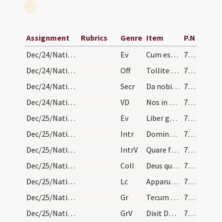
Assignment
Rubrics
Genre
Item
P.N
Dec/24/Nativitas (Vigilia)/M2/Mass Propers
Ev
Cum esset desponsata mater Iesu Maria Ioseph
71 (1r)
Dec/24/Nativitas (Vigilia)/M2/Mass Propers
Off
Tollite portas principes vestras
71 (1r)
Dec/24/Nativitas (Vigilia)/M2/Mass Propers
Secr
Da nobis quaesumus omnipotens Deus ut sicut adoranda
71 (1r)
Dec/24/Nativitas (Vigilia)/M2/Mass Propers
VD
Nos in confessione hodierna Iesu Christi
71 (1r)
Dec/25/Nativitas/Christmas Eve
Ev
Liber generationis Iesu Christi
71 (1r)
Dec/25/Nativitas/M1/Mass Propers
Intr
Dominus dixit ad me
72 (1v)
Dec/25/Nativitas/M1/Mass Propers
IntrV
Quare fremuerunt gentes
72 (1v)
Dec/25/Nativitas/M1/Mass Propers
Coll
Deus qui hanc sacratissimam noctem veri luminis
72 (1v)
Dec/25/Nativitas/M1/Mass Propers
Lc
Apparuit gratia Dei Salvatoris nostri
72 (1v)
Dec/25/Nativitas/M1/Mass Propers
Gr
Tecum principium in die virtutis tuae
73 (2r)
Dec/25/Nativitas/M1/Mass Propers
GrV
Dixit Dominus Domino meo
73 (2r)