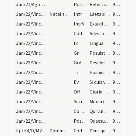
Jan/21/Agnes/M2/Mass Propers
Postcomm
Refecti cibo potuque caelesti Deus noster te supplices exoramus ... muniamur et precibus.
94 (11v)
Jan/22/Vincentius/M2/Mass Propers
Natalis Vincenti levitae
Intr
Laetabitur iustus
94 (11v)
Jan/22/Vincentius/M2/Mass Propers
IntrV
Exaudi Deus orationem meam cum deprecor
94 (11v)
Jan/22/Vincentius/M2/Mass Propers
Coll
Adesto Domine supplicationibus nostris ut qui ex iniquitate
94 (11v)
Jan/22/Vincentius/M2/Mass Propers
Lc
Lingua sapientium
94 (11v)
Jan/22/Vincentius/M2/Mass Propers
Gr
Posuisti Domine super caput
94 (11v)
Jan/22/Vincentius/M2/Mass Propers
GrV
Desiderium animae
95 (12r)
Jan/22/Vincentius/M2/Mass Propers
Tr
Posuisti Domine super caput
95 (12r)
Jan/22/Vincentius/M2/Mass Propers
Ev
Si quis venit ad me
95 (12r)
Jan/22/Vincentius/M2/Mass Propers
Off
Gloria et honore
95 (12r)
Jan/22/Vincentius/M2/Mass Propers
Secr
Muneribus nostris quaesumus Domine precibusque susceptis
95 (12r)
Jan/22/Vincentius/M2/Mass Propers
Comm
Qui vult venire post me
95 (12r)
Jan/22/Vincentius/M2/Mass Propers
Postcomm
Quaesumus omnipotens Deus ut qui caelestia alimenta
95 (12r)
Ep/H4/D/M2/Mass Propers
Dominica quarta
Coll
Deus qui nos in tantis periculis constitutos
95 (12r)