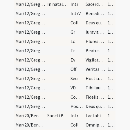
Mar/12/Gregorius papa/M2/Mass Propers
In natale sancti Gregorii
Intr
Sacerdotes Dei benedicite
102 (15v)
Mar/12/Gregorius papa/M2/Mass Propers
IntrV
Benedicite omnia
102 (15v)
Mar/12/Gregorius papa/M2/Mass Propers
Coll
Deus qui frumenta tui eloquium ... subsequi pervenit.
102 (15v)
Mar/12/Gregorius papa/M2/Mass Propers
Gr
Iuravit Dominus
102 (15v)
Mar/12/Gregorius papa/M2/Mass Propers
Lc
Plures facti sacerdotes
102 (15v)
Mar/12/Gregorius papa/M2/Mass Propers
Tr
Beatus vir qui timet Dominum
102 (15v)
Mar/12/Gregorius papa/M2/Mass Propers
Ev
Vigilate ergo quia nescitis
103 (16r)
Mar/12/Gregorius papa/M2/Mass Propers
Off
Veritas mea
103 (16r)
Mar/12/Gregorius papa/M2/Mass Propers
Secr
Hostias Domine quas nomini tuo sacrandas offerimus sancti Gregorii
103 (16r)
Mar/12/Gregorius papa/M2/Mass Propers
VD
Tibi laudes iugiter immolare cuius gratiae beatus Gregorius
103 (16r)
Mar/12/Gregorius papa/M2/Mass Propers
Comm
Fidelis servus
103 (16r)
Mar/12/Gregorius papa/M2/Mass Propers
Postcomm
Deus qui nos a delictorum facinoribus castigas ... consequi mereamur.
103 (16r)
Mar/20/Benedictus abbas/M2/Mass Propers
Sancti Benedicti abbatis
Intr
Laetabitur iustus
104 (16v)
Mar/20/Benedictus abbas/M2/Mass Propers
Coll
Omnipotens sempiterne Deus qui pro gloriosa beati Benedicti abbatis ... errore subsequamur.
104 (16v)