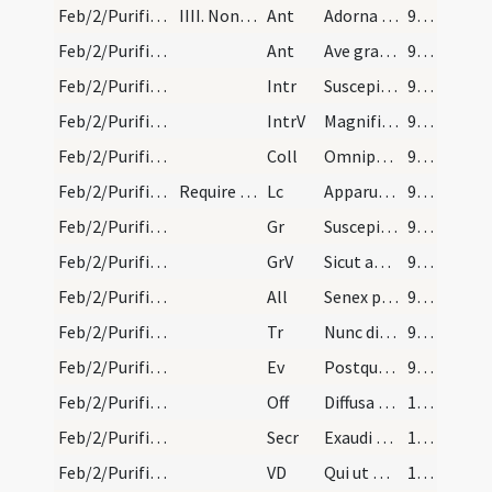
Feb/2/Purificatio BMV/Candlemas/1
IIII. Nona Februarii Ypapanti Simeonis. Ad proces…
Ant
Adorna thalamum
98 (13v)
Feb/2/Purificatio BMV/Candlemas/2
Ant
Ave gratia plena
98 (13v)
Feb/2/Purificatio BMV/M2/Mass Propers
Intr
Suscepimus Deus
99 (14r)
Feb/2/Purificatio BMV/M2/Mass Propers
IntrV
Magnificat
99 (14r)
Feb/2/Purificatio BMV/M2/Mass Propers
Coll
Omnipotens sempiterne Deus maiestatem tuam ... mentibus praesentari.
99 (14r)
Feb/2/Purificatio BMV/M2/Mass Propers
Require in Natale Domini missa mane prima
Lc
Apparuit benignitas
99 (14r)
Feb/2/Purificatio BMV/M2/Mass Propers
Gr
Suscepimus Deus
99 (14r)
Feb/2/Purificatio BMV/M2/Mass Propers
GrV
Sicut audivimus
99 (14r)
Feb/2/Purificatio BMV/M2/Mass Propers
All
Senex puerum
99 (14r)
Feb/2/Purificatio BMV/M2/Mass Propers
Tr
Nunc dimittis
99 (14r)
Feb/2/Purificatio BMV/M2/Mass Propers
Ev
Postquam impleti sunt
99 (14r)
Feb/2/Purificatio BMV/M2/Mass Propers
Off
Diffusa est gratia
100 (14v)
Feb/2/Purificatio BMV/M2/Mass Propers
Secr
Exaudi Domine preces nostras et ut digna sint ... pietatis impende.
100 (14v)
Feb/2/Purificatio BMV/M2/Mass Propers
VD
Qui ut nos gravi servitute legis
100 (14v)