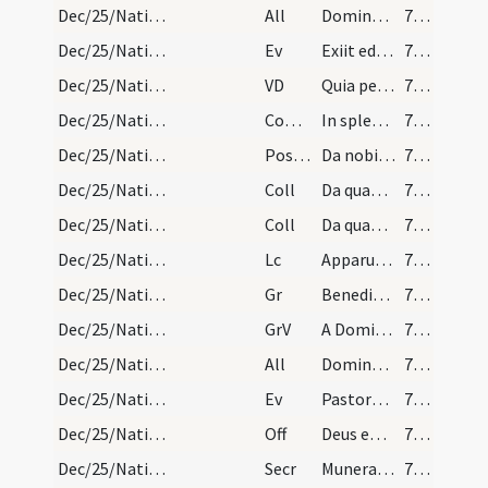
Dec/25/Nativitas/M1/Mass Propers
All
Dominus dixit ad me
73 (2r)
Dec/25/Nativitas/M1/Mass Propers
Ev
Exiit edictum a Caesare Augusto
73 (2r)
Dec/25/Nativitas/M1/Mass Propers
VD
Quia per incarnati
74 (2v)
Dec/25/Nativitas/M1/Mass Propers
Comm
In splendoribus sanctorum
74 (2v)
Dec/25/Nativitas/M1/Mass Propers
Postcomm
Da nobis quaesumus Domine Deus noster ut qui nativitatem
74 (2v)
Dec/25/Nativitas/M2/Mass Propers/1
Coll
Da quaesumus omnipotens Deus ut qui nova incarnati Verbi tui
74 (2v)
Dec/25/Nativitas/M2/Mass Propers/2
Coll
Da quaesumus omnipotens Deus ut qui beatae Anastasiae
74 (2v)
Dec/25/Nativitas/M2/Mass Propers
Lc
Apparuit benignitas et humanitas Salvatoris nostri Dei
74 (2v)
Dec/25/Nativitas/M2/Mass Propers
Gr
Benedictus qui venit in nomine Domini
74 (2v)
Dec/25/Nativitas/M2/Mass Propers
GrV
A Domino factum est istud
74 (2v)
Dec/25/Nativitas/M2/Mass Propers
All
Dominus regnavit decorem induit
74 (2v)
Dec/25/Nativitas/M2/Mass Propers
Ev
Pastores loquebantur ad invicem
75 (3r)
Dec/25/Nativitas/M2/Mass Propers
Off
Deus enim firmavit orbem terrae
75 (3r)
Dec/25/Nativitas/M2/Mass Propers/1
Secr
Munera nostra quaesumus Domine nativitatis hodiernae mysteriis
75 (3r)