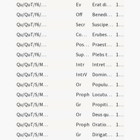
Qu/QuT/f6/M2/Mass Propers
Ev
Erat dies festus Iudaeorum
126 (27v)
Qu/QuT/f6/M2/Mass Propers
Off
Benedic anima mea Domino
127 (28r)
Qu/QuT/f6/M2/Mass Propers
Secr
Suscipe quaesumus Domine nostris oblata servitiis
127 (28r)
Qu/QuT/f6/M2/Mass Propers
Comm
Erubescant et conturbentur
127 (28r)
Qu/QuT/f6/M2/Mass Propers
Postcomm
Praesta quaesumus Domine spiritualibus gaudiis nos repleri
127 (28r)
Qu/QuT/f6/M2/Mass Propers
Superpop
Plebs tua quaesumus Domine benedictionis sanctae munus
127 (28r)
Qu/QuT/S/M2/Mass Propers
Intr
Intret oratio mea
127 (28r)
Qu/QuT/S/M2/Mass Propers
IntrV
Domine Deus salutis meae
127 (28r)
Qu/QuT/S/M2/Mass Propers/1
Or
Populum tuum quaesumus Domine propitius respice atque ab eo
127 (28r)
Qu/QuT/S/M2/Mass Propers/1
Proph
Locutus est Moyses ... Respice Domine de sanctuario tuo
127 (28r)
Qu/QuT/S/M2/Mass Propers/1
Gr
Propitius esto Domine
127 (28r)
Qu/QuT/S/M2/Mass Propers/2
Or
Deus qui nos in tantis constitutos ... adiuvante vincamus.
127 (28r)
Qu/QuT/S/M2/Mass Propers/2
Proph
Orationem faciebant sacerdotes
128 (28v)
Qu/QuT/S/M2/Mass Propers/2
Gr
Dirigatur oratio mea
128 (28v)