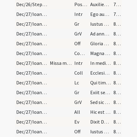
Dec/26/Stephanus martyr/M2/Mass Propers
Postcomm
Auxilientur nobis Domine sumpta mysteria
79 (4r)
Dec/27/Ioannes apostolus/M1/Mass Propers
Intr
Ego autem sicut oliva
79 (4r)
Dec/27/Ioannes apostolus/M1/Mass Propers
Gr
Iustus ut palma florebit
80 (4v)
Dec/27/Ioannes apostolus/M1/Mass Propers
GrV
Ad annuntiandum mane
80 (4v)
Dec/27/Ioannes apostolus/M1/Mass Propers
Off
Gloria et honore coronasti
80 (4v)
Dec/27/Ioannes apostolus/M1/Mass Propers
Comm
Magna est gloria eius
80 (4v)
Dec/27/Ioannes apostolus/M2/Mass Propers
Missa maiore
Intr
In medio ecclesiae aperuit os eius
80 (4v)
Dec/27/Ioannes apostolus/M2/Mass Propers
Coll
Ecclesiam tuam quaesumus Domine benignus illustra
80 (4v)
Dec/27/Ioannes apostolus/M2/Mass Propers
Lc
Qui timet Deum faciet bona
80 (4v)
Dec/27/Ioannes apostolus/M2/Mass Propers
Gr
Exiit sermo inter fratres
80 (4v)
Dec/27/Ioannes apostolus/M2/Mass Propers
GrV
Sed sic eum volo manere
80 (4v)
Dec/27/Ioannes apostolus/M2/Mass Propers
All
Hic est discipulus ille
80 (4v)
Dec/27/Ioannes apostolus/M2/Mass Propers
Ev
Dixit Dominus ... Sequere me
80 (4v)
Dec/27/Ioannes apostolus/M2/Mass Propers
Off
Iustus ut palma florebit
81 (5r)