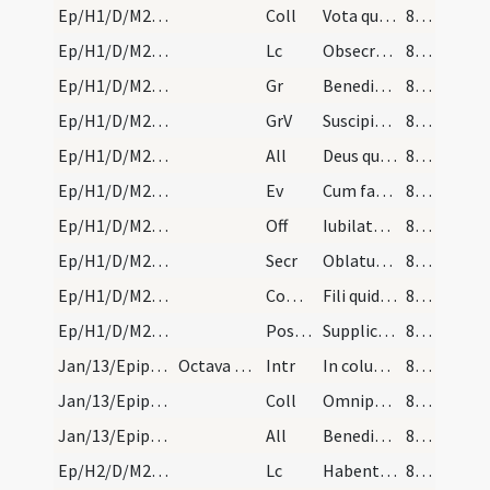
Ep/H1/D/M2/Mass Propers
Coll
Vota quaesumus Domine supplicantis populi caelesti pietate prosequere
87 (8r)
Ep/H1/D/M2/Mass Propers
Lc
Obsecro vos per misericordiam Dei
87 (8r)
Ep/H1/D/M2/Mass Propers
Gr
Benedictus Dominus Deus Israel
87 (8r)
Ep/H1/D/M2/Mass Propers
GrV
Suscipiant montes pacem populo tuo
87 (8r)
Ep/H1/D/M2/Mass Propers
All
Deus qui sedes super thronum
87 (8r)
Ep/H1/D/M2/Mass Propers
Ev
Cum factus esset Dominus Iesus annorum duodecim
87 (8r)
Ep/H1/D/M2/Mass Propers
Off
Iubilate Deo omnis terra
88 (8v)
Ep/H1/D/M2/Mass Propers
Secr
Oblatum tibi Domine sacrificium
88 (8v)
Ep/H1/D/M2/Mass Propers
Comm
Fili quid fecisti
88 (8v)
Ep/H1/D/M2/Mass Propers
Postcomm
Supplices te rogamus omnipotens Deus ut quos tuis reficis sacramentis
88 (8v)
Jan/13/Epiphania (Octava)/M2/Mass Propers
Octava Epiphaniae
Intr
In columbae specie Spiritus Sanctus
88 (8v)
Jan/13/Epiphania (Octava)/M2/Mass Propers
Coll
Omnipotens sempiterne Deus fidelium splendor animarum qui hanc sollemnitatem electionis gentium ... appare claritatem.
88 (8v)
Jan/13/Epiphania (Octava)/M2/Mass Propers
All
Benedictus qui venit in nomine Domini
88 (8v)
Ep/H2/D/M2/Mass Propers
Lc
Habentes donationes secundum gratiam differentes
89 (9r)