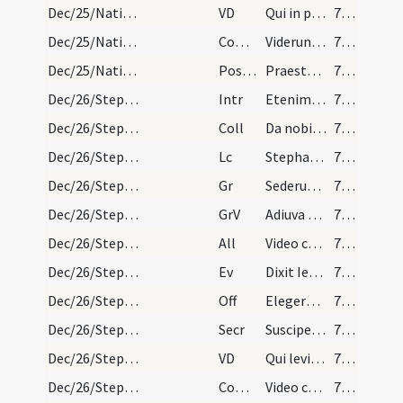
Dec/25/Nativitas/M3/Mass Propers
VD
Qui in principio erat apud te Deum Patrem Verbum
77 (3bis.r)
Dec/25/Nativitas/M3/Mass Propers
Comm
Viderunt omnes fines terrae
77 (3bis.r)
Dec/25/Nativitas/M3/Mass Propers
Postcomm
Praesta quaesumus omnipotens Deus ut natus hodie Salvator
78 (3bis.v)
Dec/26/Stephanus martyr/M2/Mass Propers
Intr
Etenim sederunt principes
78 (3bis.v)
Dec/26/Stephanus martyr/M2/Mass Propers
Coll
Da nobis quaesumus Domine imitari quod colimus
78 (3bis.v)
Dec/26/Stephanus martyr/M2/Mass Propers
Lc
Stephanus plenus gratia et fortitudine
78 (3bis.v)
Dec/26/Stephanus martyr/M2/Mass Propers
Gr
Sederunt principes
78 (3bis.v)
Dec/26/Stephanus martyr/M2/Mass Propers
GrV
Adiuva me Domine
78 (3bis.v)
Dec/26/Stephanus martyr/M2/Mass Propers
All
Video caelos apertos
78 (3bis.v)
Dec/26/Stephanus martyr/M2/Mass Propers
Ev
Dixit Iesus ... Ecce ego mitto ad vos prophetas
78 (3bis.v)
Dec/26/Stephanus martyr/M2/Mass Propers
Off
Elegerunt apostoli Stephanum levitam
79 (4r)
Dec/26/Stephanus martyr/M2/Mass Propers
Secr
Suscipe Domine munera pro tuorum sollemnitate sanctorum
79 (4r)
Dec/26/Stephanus martyr/M2/Mass Propers
VD
Qui levitarum praeconem vocasti Stephanum
79 (4r)
Dec/26/Stephanus martyr/M2/Mass Propers
Comm
Video caelos apertos
79 (4r)