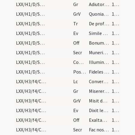
LXX/H1/D/Septuagesima/M2/Mass Propers
Gr
Adiutor in opportunitatibus
107 (18r)
LXX/H1/D/Septuagesima/M2/Mass Propers
GrV
Quoniam non in finem
107 (18r)
LXX/H1/D/Septuagesima/M2/Mass Propers
Tr
De profundis clamavi ad te
107 (18r)
LXX/H1/D/Septuagesima/M2/Mass Propers
Ev
Simile est regnum caelorum homini patrifamilias
108 (18v)
LXX/H1/D/Septuagesima/M2/Mass Propers
Off
Bonum est confiteri Domino
108 (18v)
LXX/H1/D/Septuagesima/M2/Mass Propers
Secr
Muneribus nostris quaesumus Domine precibusque susceptis ... clementer exaudi.
108 (18v)
LXX/H1/D/Septuagesima/M2/Mass Propers
Comm
Illumina faciem tuam
108 (18v)
LXX/H1/D/Septuagesima/M2/Mass Propers
Postcomm
Fideles tui Deus per tua dona firmentur ... fine percipiant.
108 (18v)
LXX/H3/f4/Cinerum/M2/Mass Propers
Lc
Convertimini ad me in toto corde vestro
109 (19r)
LXX/H3/f4/Cinerum/M2/Mass Propers
Gr
Miserere mei Deus
110 (19v)
LXX/H3/f4/Cinerum/M2/Mass Propers
GrV
Misit de caelo
110 (19v)
LXX/H3/f4/Cinerum/M2/Mass Propers
Ev
Dixit Iesus ... Cum ieiunatis
110 (19v)
LXX/H3/f4/Cinerum/M2/Mass Propers
Off
Exaltabo te
110 (19v)
LXX/H3/f4/Cinerum/M2/Mass Propers
Secr
Fac nos quaesumus Domine his muneribus offerendis
110 (19v)