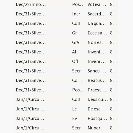
Dec/28/Innocentes/M2/Mass Propers
Postcomm
Votiva Domine dona percepimus
83 (6r)
Dec/31/Silvester papa/M2/Mass Propers
Intr
Sacerdotes tui Domine
83 (6r)
Dec/31/Silvester papa/M2/Mass Propers
Coll
Da quaesumus omnipotens Deus ut beati Silvestri confessoris tui atque pontificis veneranda sollemnitas ... augeat et salutem.
83 (6r)
Dec/31/Silvester papa/M2/Mass Propers
Gr
Ecce sacerdos magnus
83 (6r)
Dec/31/Silvester papa/M2/Mass Propers
GrV
Non est inventus
83 (6r)
Dec/31/Silvester papa/M2/Mass Propers
All
Inveni David
83 (6r)
Dec/31/Silvester papa/M2/Mass Propers
Off
Inveni David
83 (6r)
Dec/31/Silvester papa/M2/Mass Propers
Secr
Sancti tui Domine oratio nos ubique laetificet ... patrocinia sentiamus.
83 (6r)
Dec/31/Silvester papa/M2/Mass Propers
Comm
Beatus servus
83 (6r)
Dec/31/Silvester papa/M2/Mass Propers
Postcomm
Praesta quaesumus omnipotens Deus ut de perceptis muneribus gratias agentes ... portiora sumamus.
83 (6r)
Jan/1/Circumcisio/M2/Mass Propers
Coll
Deus qui nobis nati Salvatoris ... commercio reparati.
83 (6r)
Jan/1/Circumcisio/M2/Mass Propers
Lc
De escis autem quae idolis immolantur
83 (6r)
Jan/1/Circumcisio/M2/Mass Propers
Ev
Postquam consummati sunt dies octo
84 (6v)
Jan/1/Circumcisio/M2/Mass Propers
Secr
Muneribus nostris quaesumus Domine precibus ... clementer exaudi.
84 (6v)