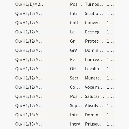
Qu/H1/D/M2/Mass Propers
Postcomm
Tui nos Domine sacramenti libatio sancta restauret
118 (23v)
Qu/H1/f2/M2/Mass Propers
Intr
Sicut oculi servorum
118 (23v)
Qu/H1/f2/M2/Mass Propers
Coll
Converte nos Deus salutaris noster
118 (23v)
Qu/H1/f2/M2/Mass Propers
Lc
Ecce ego ipse requiram oves meas
118 (23v)
Qu/H1/f2/M2/Mass Propers
Gr
Protector noster aspice Deus
119 (24r)
Qu/H1/f2/M2/Mass Propers
GrV
Domine Deus virtutum
119 (24r)
Qu/H1/f2/M2/Mass Propers
Ev
Cum venerit Filius hominis in maiestate sua
119 (24r)
Qu/H1/f2/M2/Mass Propers
Off
Levabo oculos meos
119 (24r)
Qu/H1/f2/M2/Mass Propers
Secr
Munera quaesumus Domine oblata sanctifica
120 (24v)
Qu/H1/f2/M2/Mass Propers
Comm
Voce mea ad Dominum clamavi
120 (24v)
Qu/H1/f2/M2/Mass Propers
Postcomm
Salutaris tui Domine munere satiati supplices exoramus
120 (24v)
Qu/H1/f2/M2/Mass Propers
Superpop
Absolve quaesumus Domine nostrorum vincula peccatorum ... propitiatus averte.
120 (24v)
Qu/H1/f3/M2/Mass Propers
Intr
Domine refugium factus es nobis
120 (24v)
Qu/H1/f3/M2/Mass Propers
IntrV
Priusquam montes fierent
120 (24v)