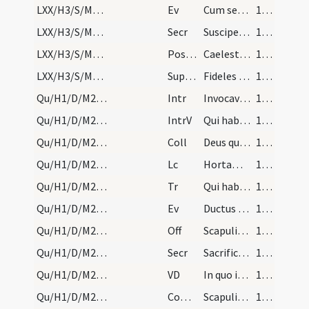
LXX/H3/S/M2/Mass Propers
Ev
Cum sero esset factum
115 (22r)
LXX/H3/S/M2/Mass Propers
Secr
Suscipe Domine sacrificium cuius te voluisti dignanter
115 (22r)
LXX/H3/S/M2/Mass Propers
Postcomm
Caelestis vitae munere vegetati quaesumus Domine ut quod est nobis
115 (22r)
LXX/H3/S/M2/Mass Propers
Superpop
Fideles tui Deus perpetuo dono firmentur ... fine percipiant.
115 (22r)
Qu/H1/D/M2/Mass Propers
Intr
Invocavit me et ego exaudiam eum
115 (22r)
Qu/H1/D/M2/Mass Propers
IntrV
Qui habitat in adiutorio Altissimi
115 (22r)
Qu/H1/D/M2/Mass Propers
Coll
Deus qui Ecclesiam tuam annua quadragesimali observatione purificas
116 (22v)
Qu/H1/D/M2/Mass Propers
Lc
Hortamur vos ne in vacuum
116 (22v)
Qu/H1/D/M2/Mass Propers
Tr
Qui habitat in adiutorio Altissimi
116 (22v)
Qu/H1/D/M2/Mass Propers
Ev
Ductus est Dominus Iesus in desertum
117 (23r)
Qu/H1/D/M2/Mass Propers
Off
Scapulis suis obumbrabit tibi
117 (23r)
Qu/H1/D/M2/Mass Propers
Secr
Sacrificium quadragesimalis initii
117 (23r)
Qu/H1/D/M2/Mass Propers
VD
In quo ieiunantium fides alitur spes provehitur
117 (23r)
Qu/H1/D/M2/Mass Propers
Comm
Scapulis suis obumbrabit tibi
118 (23v)