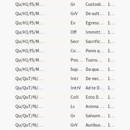
Qu/H1/f5/M2/Mass Propers
Gr
Custodi me Domine
124 (26v)
Qu/H1/f5/M2/Mass Propers
GrV
De vultu tuo
124 (26v)
Qu/H1/f5/M2/Mass Propers
Ev
Egressus Dominus Iesus secessit in partes Tyri et Sidonis
124 (26v)
Qu/H1/f5/M2/Mass Propers
Off
Immittit angelus Domini
125 (27r)
Qu/H1/f5/M2/Mass Propers
Secr
Sacrificia quaesumus Domine propitius ista nos salvent
125 (27r)
Qu/H1/f5/M2/Mass Propers
Comm
Panis quem ego dedero
125 (27r)
Qu/H1/f5/M2/Mass Propers
Postcomm
Tuorum nos Domine largitate donorum
125 (27r)
Qu/H1/f5/M2/Mass Propers
Superpop
Da quaesumus Domine populis Christianis
125 (27r)
Qu/QuT/f6/M2/Mass Propers
Intr
De necessitatibus meis
125 (27r)
Qu/QuT/f6/M2/Mass Propers
IntrV
Ad te Domine levavi animam meam
125 (27r)
Qu/QuT/f6/M2/Mass Propers
Coll
Esto Domine propitius plebi tuae ... miseratus auxilio.
125 (27r)
Qu/QuT/f6/M2/Mass Propers
Lc
Anima quae peccaverit ipsa morietur
125 (27r)
Qu/QuT/f6/M2/Mass Propers
Gr
Salvum fac servum tuum
126 (27v)
Qu/QuT/f6/M2/Mass Propers
GrV
Auribus percipe
126 (27v)