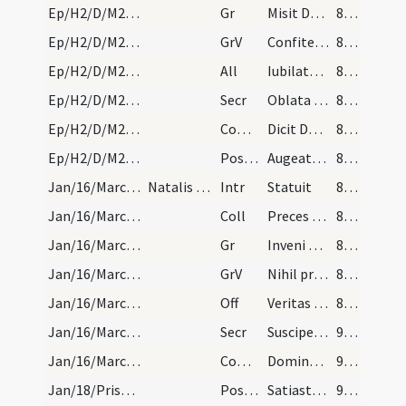
Ep/H2/D/M2/Mass Propers
Gr
Misit Dominus verbum suum
89 (9r)
Ep/H2/D/M2/Mass Propers
GrV
Confiteantur Domino
89 (9r)
Ep/H2/D/M2/Mass Propers
All
Iubilate Deo universa terra
89 (9r)
Ep/H2/D/M2/Mass Propers
Secr
Oblata tibi Domine munera sanctifica
89 (9r)
Ep/H2/D/M2/Mass Propers
Comm
Dicit Dominus implete hydrias aqua
89 (9r)
Ep/H2/D/M2/Mass Propers
Postcomm
Augeatur in nobis quaesumus Domine tuae virtutis operatio
89 (9r)
Jan/16/Marcellus papa/M2/Mass Propers
Natalis sancti Marcelli martyris
Intr
Statuit
89 (9r)
Jan/16/Marcellus papa/M2/Mass Propers
Coll
Preces populi tui quaesumus Domine clementer exaudi ... passione laetamur.
89 (9r)
Jan/16/Marcellus papa/M2/Mass Propers
Gr
Inveni David
89 (9r)
Jan/16/Marcellus papa/M2/Mass Propers
GrV
Nihil proficiet
89 (9r)
Jan/16/Marcellus papa/M2/Mass Propers
Off
Veritas mea
89 (9r)
Jan/16/Marcellus papa/M2/Mass Propers
Secr
Suscipe Domine quaesumus munera dignanter oblata ... provenire concede.
90 (9v)
Jan/16/Marcellus papa/M2/Mass Propers
Comm
Domine quinque talenta
90 (9v)
Jan/18/Prisca/M2/Mass Propers/1
Postcomm
Satiasti Domine familiam tuam muneribus sacris ... sollemnia celebramus.
90 (9v)