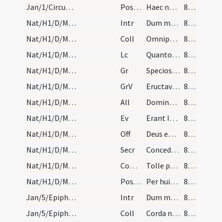
Jan/1/Circumcisio/M2/Mass Propers
Postcomm
Haec nos communio Domine purget a crimine
84 (6v)
Nat/H1/D/M2/Mass Propers
Intr
Dum medium silentium
84 (6v)
Nat/H1/D/M2/Mass Propers
Coll
Omnipotens sempiterne Deus dirige actus nostros
84 (6v)
Nat/H1/D/M2/Mass Propers
Lc
Quanto tempore heres parvulus est
84 (6v)
Nat/H1/D/M2/Mass Propers
Gr
Speciosus forma prae filiis hominum
84 (6v)
Nat/H1/D/M2/Mass Propers
GrV
Eructavit cor meum verbum bonum
85 (7r)
Nat/H1/D/M2/Mass Propers
All
Dominus regnavit decorem induit
85 (7r)
Nat/H1/D/M2/Mass Propers
Ev
Erant Ioseph et Maria mater Iesu mirantes
85 (7r)
Nat/H1/D/M2/Mass Propers
Off
Deus enim firmavit orbem terrae
85 (7r)
Nat/H1/D/M2/Mass Propers
Secr
Concede quaesumus Domine ut oculis tuae maiestatis
85 (7r)
Nat/H1/D/M2/Mass Propers
Comm
Tolle puerum et matrem eius
85 (7r)
Nat/H1/D/M2/Mass Propers
Postcomm
Per huius Domine operationem mysterii
85 (7r)
Jan/5/Epiphania (Vigilia)/M2/Mass Propers
Intr
Dum medium silentium
85 (7r)
Jan/5/Epiphania (Vigilia)/M2/Mass Propers
Coll
Corda nostra quaesumus Domine venturae festivitatis splendor illustret
85 (7r)