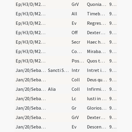
Ep/H3/D/M2/Mass Propers
GrV
Quoniam aedificavit Dominus Sion
91 (10r)
Ep/H3/D/M2/Mass Propers
All
Timebunt gentes nomen tuum
91 (10r)
Ep/H3/D/M2/Mass Propers
Ev
Regressus Iesus in virtute Spiritus in Galilaeam
91 (10r)
Ep/H3/D/M2/Mass Propers
Off
Dextera Domini fecit virtutem
92 (10v)
Ep/H3/D/M2/Mass Propers
Secr
Haec hostia quaesumus Domine emundet nostra delicta
92 (10v)
Ep/H3/D/M2/Mass Propers
Comm
Mirabantur omnes
92 (10v)
Ep/H3/D/M2/Mass Propers
Postcomm
Quos tantis Domine largiris uti mysteriis
92 (10v)
Jan/20/Sebastianus, Fabianus/M2/Mass Propers
Sancti Sebastiani martyris
Intr
Intret in conspectu
92 (10v)
Jan/20/Sebastianus, Fabianus/M2/Mass Propers/1
Coll
Deus qui beatum Sebastianum ... adversa formidare.
92 (10v)
Jan/20/Sebastianus, Fabianus/M2/Mass Propers/2
Alia
Coll
Infirmitatem nostram respice omnipotens Deus ... nos protegat.
92 (10v)
Jan/20/Sebastianus, Fabianus/M2/Mass Propers
Lc
Iusti in perpetuum vivent
92 (10v)
Jan/20/Sebastianus, Fabianus/M2/Mass Propers
Gr
Gloriosus Deus
92 (10v)
Jan/20/Sebastianus, Fabianus/M2/Mass Propers
GrV
Dextera tua Domine
92 (10v)
Jan/20/Sebastianus, Fabianus/M2/Mass Propers
Ev
Descendens Iesus de monte
93 (11r)