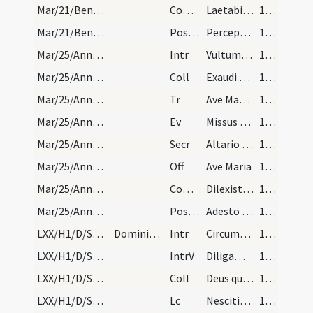
Mar/21/Benedictus abbas/M2/Mass Propers
Comm
Laetabitur iustus
106 (17v)
Mar/21/Benedictus abbas/M2/Mass Propers
Postcomm
Perceptis tui corporis et sanguinis Domine sacramentis concede nobis supplicante beato Benedicto
106 (17v)
Mar/25/Annuntiatio BMV/M2/Mass Propers
Intr
Vultum tuum
106 (17v)
Mar/25/Annuntiatio BMV/M2/Mass Propers
Coll
Exaudi nos Domine sancte Pater omnipotens aeterne Deus et qui per beatae Mariae sacri uteri ... praesidiis mereamur.
106 (17v)
Mar/25/Annuntiatio BMV/M2/Mass Propers
Tr
Ave Maria gratia plena
106 (17v)
Mar/25/Annuntiatio BMV/M2/Mass Propers
Ev
Missus est angelus
106 (17v)
Mar/25/Annuntiatio BMV/M2/Mass Propers
Secr
Altario tuo Domine superposita munera ... virtutis replevit.
106 (17v)
Mar/25/Annuntiatio BMV/M2/Mass Propers
Off
Ave Maria
106 (17v)
Mar/25/Annuntiatio BMV/M2/Mass Propers
Comm
Dilexisti iustitiam
106 (17v)
Mar/25/Annuntiatio BMV/M2/Mass Propers
Postcomm
Adesto Domine populo tuo ut quae sumpsit fideliter
106 (17v)
LXX/H1/D/Septuagesima/M2/Mass Propers
Dominica in Septuagesima
Intr
Circumdederunt me
107 (18r)
LXX/H1/D/Septuagesima/M2/Mass Propers
IntrV
Diligam te Domine
107 (18r)
LXX/H1/D/Septuagesima/M2/Mass Propers
Coll
Deus qui per ineffabile observantiae ... mentibus exsequamur.
107 (18r)
LXX/H1/D/Septuagesima/M2/Mass Propers
Lc
Nescitis quod hi qui in stadio currunt
107 (18r)