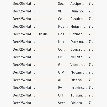
Dec/25/Nativitas/M2/Mass Propers/2
Secr
Accipe Domine quaesumus munera dignanter oblata
75 (3r)
Dec/25/Nativitas/M2/Mass Propers
VD
Quia nostri Salvatoris hodie lux
75 (3r)
Dec/25/Nativitas/M2/Mass Propers
Comm
Exsulta filia Sion
75 (3r)
Dec/25/Nativitas/M2/Mass Propers/1
Postcomm
Huius nos Domine sacramenti semper
75 (3r)
Dec/25/Nativitas/M2/Mass Propers/2
In die
Postcomm
Satiasti Domine familiam tuam muneribus sacris
75 (3r)
Dec/25/Nativitas/M3/Mass Propers
Intr
Puer natus est nobis
75 (3r)
Dec/25/Nativitas/M3/Mass Propers
Coll
Concede quaesumus omnipotens Deus ut nos Unigeniti tui nova
75 (3r)
Dec/25/Nativitas/M3/Mass Propers
Lc
Multifariam multisque modis
76 (3v)
Dec/25/Nativitas/M3/Mass Propers
Gr
Viderunt omnes fines terrae
76 (3v)
Dec/25/Nativitas/M3/Mass Propers
GrV
Notum fecit Dominus salutare suum
76 (3v)
Dec/25/Nativitas/M3/Mass Propers
All
Dies sanctificatus illuxit nobis
76 (3v)
Dec/25/Nativitas/M3/Mass Propers
Ev
In principio erat Verbum
76 (3v)
Dec/25/Nativitas/M3/Mass Propers
Off
Tui sunt caeli
77 (3bis.r)
Dec/25/Nativitas/M3/Mass Propers
Secr
Oblata Domine munera nova Unigeniti tui nativitate
77 (3bis.r)