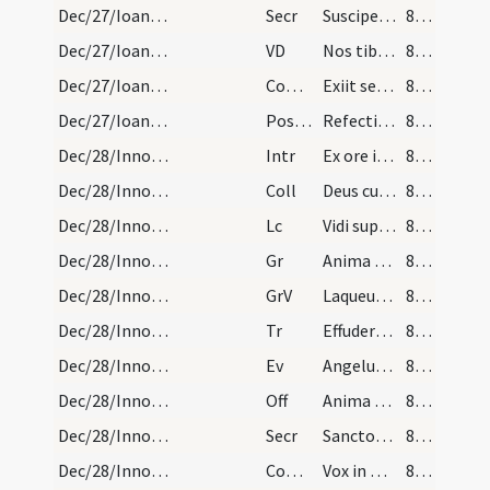
Dec/27/Ioannes apostolus/M2/Mass Propers
Secr
Suscipe munera Domine quae in eius tibi sollemnitate deferimus
81 (5r)
Dec/27/Ioannes apostolus/M2/Mass Propers
VD
Nos tibi beati evangelistae merita recolentes
81 (5r)
Dec/27/Ioannes apostolus/M2/Mass Propers
Comm
Exiit sermo inter fratres
81 (5r)
Dec/27/Ioannes apostolus/M2/Mass Propers
Postcomm
Refecti cibo potuque calesti
81 (5r)
Dec/28/Innocentes/M2/Mass Propers
Intr
Ex ore infantium
81 (5r)
Dec/28/Innocentes/M2/Mass Propers
Coll
Deus cuius hodierna die praeconium
81 (5r)
Dec/28/Innocentes/M2/Mass Propers
Lc
Vidi supra montem Sion agnum stantem
81 (5r)
Dec/28/Innocentes/M2/Mass Propers
Gr
Anima nostra sicut passer erepta est
82 (5v)
Dec/28/Innocentes/M2/Mass Propers
GrV
Laqueus contritus est
82 (5v)
Dec/28/Innocentes/M2/Mass Propers
Tr
Effuderunt sanguinem sanctorum
82 (5v)
Dec/28/Innocentes/M2/Mass Propers
Ev
Angelus Domini apparuit in somnis Ioseph
82 (5v)
Dec/28/Innocentes/M2/Mass Propers
Off
Anima nostra sicut passer erepta est
82 (5v)
Dec/28/Innocentes/M2/Mass Propers
Secr
Sanctorum tuorum nobis Domine pia non desit oratio
82 (5v)
Dec/28/Innocentes/M2/Mass Propers
Comm
Vox in Rama audita est
82 (5v)