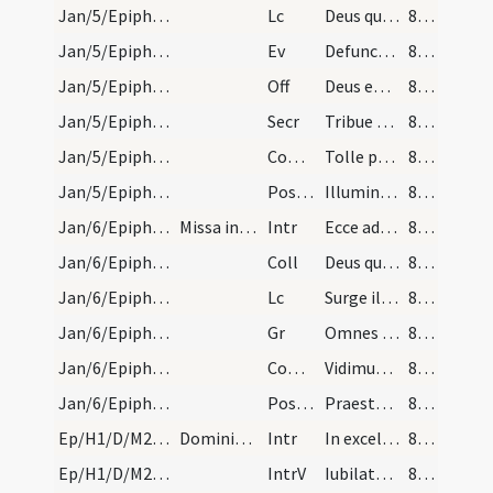
Jan/5/Epiphania (Vigilia)/M2/Mass Propers
Lc
Deus qui dixit de tenebris
85 (7r)
Jan/5/Epiphania (Vigilia)/M2/Mass Propers
Ev
Defuncto Herode
86 (7v)
Jan/5/Epiphania (Vigilia)/M2/Mass Propers
Off
Deus enim firmavit orbem terrae
86 (7v)
Jan/5/Epiphania (Vigilia)/M2/Mass Propers
Secr
Tribue quaesumus Domine ut eum praesentibus immolemus
86 (7v)
Jan/5/Epiphania (Vigilia)/M2/Mass Propers
Comm
Tolle puerum et matrem eius
86 (7v)
Jan/5/Epiphania (Vigilia)/M2/Mass Propers
Postcomm
Illumina quaesumus Domine populum tuum
86 (7v)
Jan/6/Epiphania/M2/Mass Propers
Missa in Epiphania
Intr
Ecce advenit dominator Dominus
86 (7v)
Jan/6/Epiphania/M2/Mass Propers
Coll
Deus qui hodierna die Unigenitum tuum gentibus
86 (7v)
Jan/6/Epiphania/M2/Mass Propers
Lc
Surge illuminare Ierusalem
86 (7v)
Jan/6/Epiphania/M2/Mass Propers
Gr
Omnes de Saba venient
86 (7v)
Jan/6/Epiphania/M2/Mass Propers
Comm
Vidimus stellam eius
87 (8r)
Jan/6/Epiphania/M2/Mass Propers
Postcomm
Praesta quaesumus omnipotens Deus ut quae sollemni celebramus officio
87 (8r)
Ep/H1/D/M2/Mass Propers
Dominica in Epiphania
Intr
In excelso throno
87 (8r)
Ep/H1/D/M2/Mass Propers
IntrV
Iubilate Deo omnis terra
87 (8r)