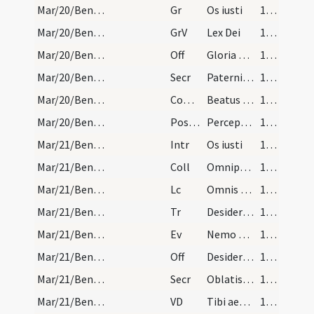
Mar/20/Benedictus abbas/M2/Mass Propers
Gr
Os iusti
104 (16v)
Mar/20/Benedictus abbas/M2/Mass Propers
GrV
Lex Dei
104 (16v)
Mar/20/Benedictus abbas/M2/Mass Propers
Off
Gloria et honore
104 (16v)
Mar/20/Benedictus abbas/M2/Mass Propers
Secr
Paternis intercessionibus magnifici pastoris Benedicti
104 (16v)
Mar/20/Benedictus abbas/M2/Mass Propers
Comm
Beatus servus
104 (16v)
Mar/20/Benedictus abbas/M2/Mass Propers
Postcomm
Perceptis Domine sacrosancti ... intercedente beato Benedicto ... propitiant ad salutem.
104 (16v)
Mar/21/Benedictus abbas/M2/Mass Propers
Intr
Os iusti
104 (16v)
Mar/21/Benedictus abbas/M2/Mass Propers
Coll
Omnipotens sempiterne Deus qui hodierna die carnis eductum
104 (16v)
Mar/21/Benedictus abbas/M2/Mass Propers
Lc
Omnis scriptura divinitus
104 (16v)
Mar/21/Benedictus abbas/M2/Mass Propers
Tr
Desiderium animae
105 (17r)
Mar/21/Benedictus abbas/M2/Mass Propers
Ev
Nemo accendit lucernam
105 (17r)
Mar/21/Benedictus abbas/M2/Mass Propers
Off
Desiderium animae
105 (17r)
Mar/21/Benedictus abbas/M2/Mass Propers
Secr
Oblatis Domine ob honorem beati confessoris tui Benedicti
105 (17r)
Mar/21/Benedictus abbas/M2/Mass Propers
VD
Tibi aeterno Domino qui est gloriosus in sanctis
105 (17r)