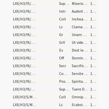
LXX/H3/f5/M2/Mass Propers
Superpop
Misericordiae tuae Domine populum tibi protege confitentem ... effice promptiores.
112 (20v)
LXX/H3/f6/M2/Mass Propers
Intr
Audivit Dominus
112 (20v)
LXX/H3/f6/M2/Mass Propers
Coll
Inchoata ieiunia quaesumus Domine benigno favore prosequere ... exercere valeamus.
112 (20v)
LXX/H3/f6/M2/Mass Propers
Lc
Clama ne cesses
112 (20v)
LXX/H3/f6/M2/Mass Propers
Gr
Unam petii a Domino
113 (21r)
LXX/H3/f6/M2/Mass Propers
GrV
Ut videam
113 (21r)
LXX/H3/f6/M2/Mass Propers
Ev
Dixit Iesus ... Audistis quia dictum est
113 (21r)
LXX/H3/f6/M2/Mass Propers
Off
Domine vivifica me
114 (21v)
LXX/H3/f6/M2/Mass Propers
Secr
Sacrificium Domine observantiae paschalis offerimus
114 (21v)
LXX/H3/f6/M2/Mass Propers
Comm
Servite Domino in timore
114 (21v)
LXX/H3/f6/M2/Mass Propers
Postcomm
Spiritum in nobis Domine tuae caritatis infunde
114 (21v)
LXX/H3/f6/M2/Mass Propers
Superpop
Tuere Domine populum tuum
114 (21v)
LXX/H3/S/M2/Mass Propers
Coll
Omnipotens sempiterne Deus observationis huius annua celebritate laetantes ... effectibus gaudeamus.
114 (21v)
LXX/H3/S/M2/Mass Propers
Lc
Si abstuleris de medio tui catenam
114 (21v)