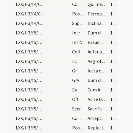
LXX/H3/f4/Cinerum/M2/Mass Propers
Comm
Qui meditabitur
111 (20r)
LXX/H3/f4/Cinerum/M2/Mass Propers
Postcomm
Percepta nobis Domine praebeant sacramenta
111 (20r)
LXX/H3/f4/Cinerum/M2/Mass Propers
Superpop
Inclinantes se Domine maiestati tuae
111 (20r)
LXX/H3/f5/M2/Mass Propers
Intr
Dum clamarem
111 (20r)
LXX/H3/f5/M2/Mass Propers
IntrV
Exaudi Deus
111 (20r)
LXX/H3/f5/M2/Mass Propers
Coll
Aufer a nobis Domine quaesumus iniquitates nostras ... sensibus introire.
111 (20r)
LXX/H3/f5/M2/Mass Propers
Lc
Aegrotavit Ezechias usque ad mortem
111 (20r)
LXX/H3/f5/M2/Mass Propers
Gr
Iacta cogitatum tuum
111 (20r)
LXX/H3/f5/M2/Mass Propers
GrV
Dum clamarem
111 (20r)
LXX/H3/f5/M2/Mass Propers
Ev
Cum introisset Iesus Capharnaum
111 (20r)
LXX/H3/f5/M2/Mass Propers
Off
Ad te Domine levavi animam meam
112 (20v)
LXX/H3/f5/M2/Mass Propers
Secr
Sacrificium Domine observantiae paschalis exercemus praesta quaesumus ut tibi ex mentes nostras reddat acceptas et continentiae consortes.
112 (20v)
LXX/H3/f5/M2/Mass Propers
Comm
Acceptabis sacrificium iustitiae
112 (20v)
LXX/H3/f5/M2/Mass Propers
Postcomm
Repleti sumus Domine donorum participatione caelestium
112 (20v)