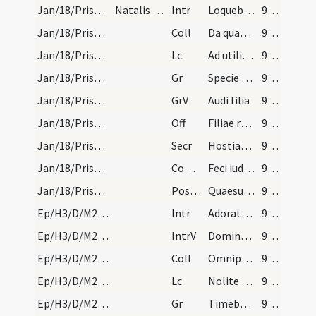
Jan/18/Prisca/M2/Mass Propers
Natalis sanctae Priscae virginis
Intr
Loquebar de testimoniis
90 (9v)
Jan/18/Prisca/M2/Mass Propers
Coll
Da quaesumus omnipotens Deus ut qui beatae Priscae ... proficiamus exemplo.
90 (9v)
Jan/18/Prisca/M2/Mass Propers
Lc
Ad utilitatem vestram dico
90 (9v)
Jan/18/Prisca/M2/Mass Propers
Gr
Specie tua
90 (9v)
Jan/18/Prisca/M2/Mass Propers
GrV
Audi filia
90 (9v)
Jan/18/Prisca/M2/Mass Propers
Off
Filiae regum
90 (9v)
Jan/18/Prisca/M2/Mass Propers
Secr
Hostias Domine quaesumus quam sanctorum tuorum natalicia recensentes offerimus ... dona concilient.
90 (9v)
Jan/18/Prisca/M2/Mass Propers
Comm
Feci iudicium
90 (9v)
Jan/18/Prisca/M2/Mass Propers/2
Postcomm
Quaesumus Domine salutaribus repleti mysteriis ... orationibus adiuvemur.
91 (10r)
Ep/H3/D/M2/Mass Propers
Intr
Adorate Deum
91 (10r)
Ep/H3/D/M2/Mass Propers
IntrV
Dominus regnavit exsultet terra
91 (10r)
Ep/H3/D/M2/Mass Propers
Coll
Omnipotens sempiterne Deus infirmitatem nostram
91 (10r)
Ep/H3/D/M2/Mass Propers
Lc
Nolite esse prudentes
91 (10r)
Ep/H3/D/M2/Mass Propers
Gr
Timebunt gentes nomen tuum
91 (10r)