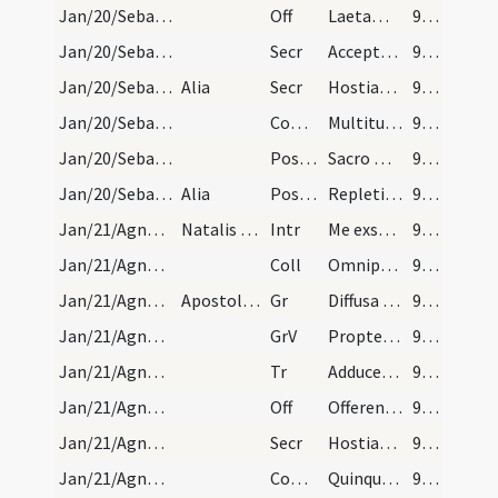
Jan/20/Sebastianus, Fabianus/M2/Mass Propers
Off
Laetamini in Domino
93 (11r)
Jan/20/Sebastianus, Fabianus/M2/Mass Propers/1
Secr
Accepta sit in conspectu tuo ... sollemnitate defertur.
93 (11r)
Jan/20/Sebastianus, Fabianus/M2/Mass Propers/2
Alia
Secr
Hostias tibi Domine beati martyris tui Fabiani ... pervenire subsidium.
93 (11r)
Jan/20/Sebastianus, Fabianus/M2/Mass Propers
Comm
Multitudo languentium
93 (11r)
Jan/20/Sebastianus, Fabianus/M2/Mass Propers/1
Postcomm
Sacro munere satiati supplices te Domine ... sentiamus augmentum.
93 (11r)
Jan/20/Sebastianus, Fabianus/M2/Mass Propers/2
Alia
Postcomm
Repleti participatione muneris sacris ... sentiamus effectu.
93 (11r)
Jan/21/Agnes/M2/Mass Propers
Natalis sanctae Agnes virginis et martyris
Intr
Me exspectaverunt
93 (11r)
Jan/21/Agnes/M2/Mass Propers
Coll
Omnipotens sempiterne Deus qui infirma mundi eligis
93 (11r)
Jan/21/Agnes/M2/Mass Propers
Apostolum evangelium require in natale virginum
Gr
Diffusa est gratia
94 (11v)
Jan/21/Agnes/M2/Mass Propers
GrV
Propter veritatem
94 (11v)
Jan/21/Agnes/M2/Mass Propers
Tr
Adducentur regi virgines
94 (11v)
Jan/21/Agnes/M2/Mass Propers
Off
Offerentur regi virgines
94 (11v)
Jan/21/Agnes/M2/Mass Propers
Secr
Hostias Domine quas tibi offerimus propitius suscipe ... peccatorum nostrorum absolve.
94 (11v)
Jan/21/Agnes/M2/Mass Propers
Comm
Quinque prudentes
94 (11v)