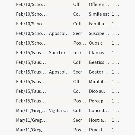
Feb/10/Scholastica/M2/Mass Propers
Off
Offerentur
101 (15r)
Feb/10/Scholastica/M2/Mass Propers
Comm
Simile est
101 (15r)
Feb/10/Scholastica/M2/Mass Propers
Coll
Familiam tuam quaesumus Domine beatae virginis tuae Scholasticae ... rore perfundere.
101 (15r)
Feb/10/Scholastica/M2/Mass Propers
Apostolum evangelium de virginibus
Secr
Suscipe quaesumus Domine ob honorem sanctae virginis tuae Scholasticae
101 (15r)
Feb/10/Scholastica/M2/Mass Propers
Postcomm
Quos caelesti Domine refectione satiasti ... propitiatus adversis.
101 (15r)
Feb/15/Faustinus, Iovita/M2/Mass Propers
Sanctorum martyrum Faustini et Iovitae
Intr
Clamaverunt iusti
101 (15r)
Feb/15/Faustinus, Iovita/M2/Mass Propers
Coll
Beatissimorum nos Domine quaesumus martyrum tuorum Faustini et Iovitae veneranda passio ... liberare digneris.
101 (15r)
Feb/15/Faustinus, Iovita/M2/Mass Propers
Apostolum evangelium de plurimorum martyrum
Secr
Beatorum martyrum tuorum Faustini et Iovitae oblata quaesumus Domine ... defende periculis.
101 (15r)
Feb/15/Faustinus, Iovita/M2/Mass Propers
Off
Mirabilis
102 (15v)
Feb/15/Faustinus, Iovita/M2/Mass Propers
Comm
Dico autem vobis
102 (15v)
Feb/15/Faustinus, Iovita/M2/Mass Propers
Postcomm
Perceptis Domine sacrosancti ... vitiorum emundemur.
102 (15v)
Mar/11/Gregorius papa (Vigilia)/M2/Mass Propers
Vigilia sancti Gregorii papae
Coll
Concede quaesumus Domine fidelibus tuis digne sancti Gregorii pontificis ... effectibus apprehendant.
102 (15v)
Mar/11/Gregorius papa (Vigilia)/M2/Mass Propers
Secr
Hostias Domine quas nomini tuo sacrandas offerimus sancti Gregorii
102 (15v)
Mar/11/Gregorius papa (Vigilia)/M2/Mass Propers
Postcomm
Praestent Domine quaesumus tua sancta praesidia quae intervenientibus beati Gregorii ... absolve peccatis.
102 (15v)