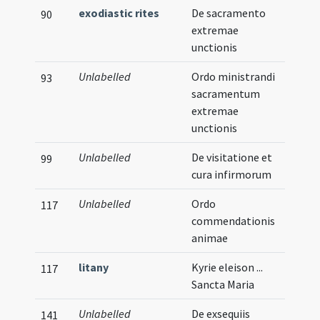
exodiastic rites
De sacramento
90
extremae
unctionis
Unlabelled
Ordo ministrandi
93
sacramentum
extremae
unctionis
Unlabelled
De visitatione et
99
cura infirmorum
Unlabelled
Ordo
117
commendationis
animae
litany
Kyrie eleison ...
117
Sancta Maria
Unlabelled
De exsequiis
141