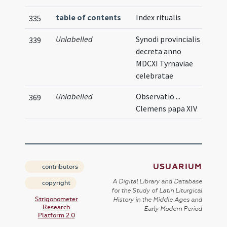
table of contents
Index ritualis
335
Unlabelled
Synodi provincialis
Illu
339
decreta anno
MDCXI Tyrnaviae
celebratae
Unlabelled
Observatio ...
369
Clemens papa XIV
USUARIUM
contributors
A Digital Library and Database
copyright
for the Study of Latin Liturgical
Strigonometer
History in the Middle Ages and
Research
Early Modern Period
Platform 2.0