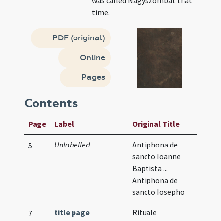
was called Nagyszombat that
time.
PDF (original)
Online
Pages
Contents
Page
Label
Original Title
Unlabelled
Antiphona de
5
sancto Ioanne
Baptista ...
Antiphona de
sancto Iosepho
title page
Rituale
7