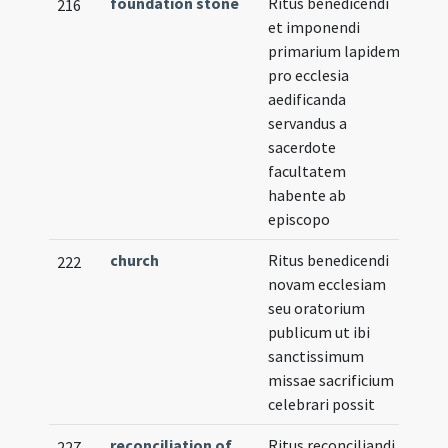
foundation stone
Ritus benedicendi
216
et imponendi
primarium lapidem
pro ecclesia
aedificanda
servandus a
sacerdote
facultatem
habente ab
episcopo
church
Ritus benedicendi
222
novam ecclesiam
seu oratorium
publicum ut ibi
sanctissimum
missae sacrificium
celebrari possit
reconciliation of
Ritus reconciliandi
227