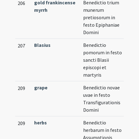
gold frankincense
Benedictio trium
206
myrrh
munerum
pretiosorum in
festo Epiphaniae
Domini
Blasius
Benedictio
207
pomorum in festo
sancti Blasii
episcopi et
martyris
grape
Benedictio novae
209
uvae in festo
Transfigurationis
Domini
herbs
Benedictio
209
herbarum in festo
Assumptionis