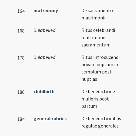
matrimony
De sacramento
Vern
164
matrimonii
Unlabelled
Ritus celebrandi
Vern
168
matrimonii
sacramentum
Unlabelled
Ritus introducendi
178
novam nuptam in
templum post
nuptias
childbirth
De benedictione
180
mulieris post
partum
general rubrics
De benedictionibus
184
regulae generales