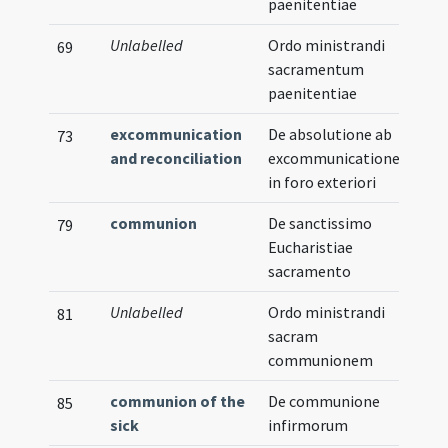
paenitentiae
Unlabelled
Ordo ministrandi
69
sacramentum
paenitentiae
excommunication
De absolutione ab
Vern
73
and reconciliation
excommunicatione
in foro exteriori
communion
De sanctissimo
79
Eucharistiae
sacramento
Unlabelled
Ordo ministrandi
81
sacram
communionem
communion of the
De communione
85
sick
infirmorum