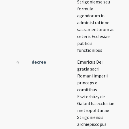
Strigoniense seu
formula
agendorum in
administratione
sacramentorum ac
ceteris Ecclesiae
publicis
functionibus
decree
Emericus Dei
9
gratia sacri
Romani imperii
princeps e
comitibus
Eszterházy de
Galantha ecclesiae
metropolitanae
Strigoniensis
archiepiscopus