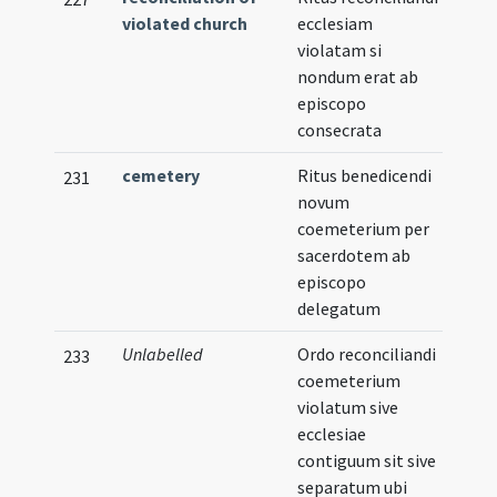
violated church
ecclesiam
violatam si
nondum erat ab
episcopo
consecrata
cemetery
Ritus benedicendi
231
novum
coemeterium per
sacerdotem ab
episcopo
delegatum
Unlabelled
Ordo reconciliandi
233
coemeterium
violatum sive
ecclesiae
contiguum sit sive
separatum ubi