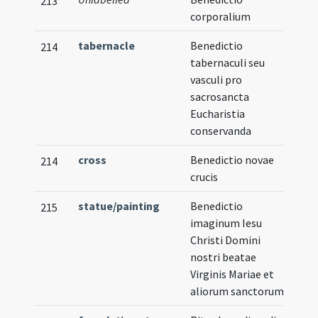
213
corporalium
tabernacle
Benedictio
214
tabernaculi seu
vasculi pro
sacrosancta
Eucharistia
conservanda
cross
Benedictio novae
214
crucis
statue/painting
Benedictio
215
imaginum Iesu
Christi Domini
nostri beatae
Virginis Mariae et
aliorum sanctorum