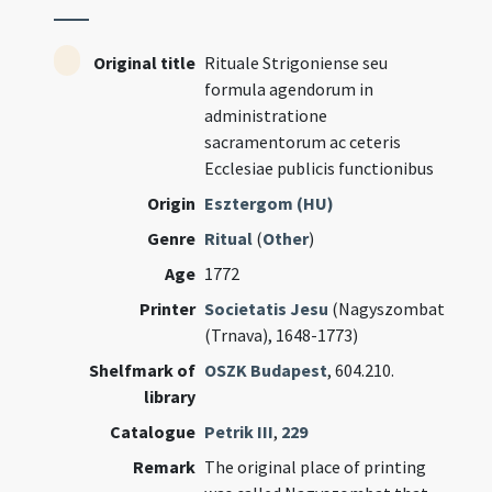
Original title
Rituale Strigoniense seu
formula agendorum in
administratione
sacramentorum ac ceteris
Ecclesiae publicis functionibus
Origin
Esztergom (HU)
Genre
Ritual
(
Other
)
Age
1772
Printer
Societatis Jesu
(Nagyszombat
(Trnava), 1648-1773)
Shelfmark of
OSZK Budapest
, 604.210.
library
Catalogue
Petrik III
,
229
Remark
The original place of printing