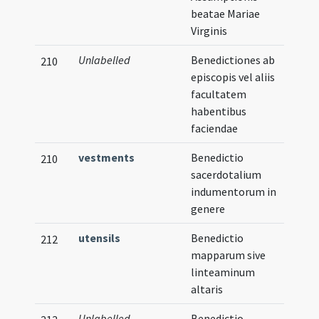
beatae Mariae
Virginis
Unlabelled
Benedictiones ab
210
episcopis vel aliis
facultatem
habentibus
faciendae
vestments
Benedictio
210
sacerdotalium
indumentorum in
genere
utensils
Benedictio
212
mapparum sive
linteaminum
altaris
Unlabelled
Benedictio