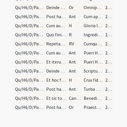
Qu/H6/D/Palm Sunday/9
Deinde officians dicat orationem:
Or
Omnipotens sempiterne Deus qui Christi Filii tui beata passione nos reparas
209
Qu/H6/D/Palm Sunday/4
Post haec egrediatur processio incipientibus chor…
Ant
Cum appropinquaret Dominus Hierosolymam
209
Qu/H6/D/Palm Sunday/1
Cum autem ventum fuerit ad locum opportunum pueri…
H
Gloria laus
210
Qu/H6/D/Palm Sunday/4
Quo finito chorarii incipiant responsorium sequen…
R
Ingrediente Domino
212 (60v)
Qu/H6/D/Palm Sunday/4
Repetatur: Ingrediente, sine Gloria Patri.
RV
Cumque audisset populus
212 (60v)
Qu/H6/D/Palm Sunday/5
Cum autem appropinquabit in processione officians…
Ant
Pueri Hebraeorum tollentes
212 (60v)
Qu/H6/D/Palm Sunday/6
Et iterum proiiciant pueri aliquod vestimentum si…
Ant
Pueri Hebraeorum vestimenta
213
Qu/H6/D/Palm Sunday/7
Deinde officians accedat ad crucifixum, et percut…
Ant
Scriptum est enim percutiam pastorem
213
Qu/H6/D/Palm Sunday/2
Et hoc faciat secundo et tertio, post haec offici…
H
Crux fidelis
213
Qu/H6/D/Palm Sunday/8
Post haec de chorariis primus incipiat antiphonam…
Ant
Turba multa quae convenerat
214 (61v)
Qu/H6/D/Palm Sunday
Et sic totum psalmum decantet chorus sine Gloria…
CantNT
Benedictus Dominus Deus Israel
215
Qu/H6/D/Palm Sunday/10
Post haec dicat officians: Oremus.
Or
Praesta quaesumus Domine familiae tuae per sacra mysteria peracta corporaliter
215