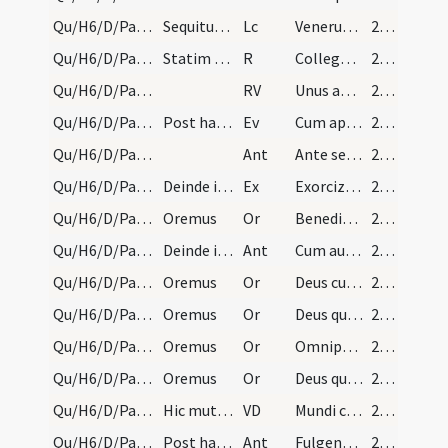
Qu/H6/D/Palm Sunday
Sequitur prophetia de libro Exodi sine titulo.
Lc
Venerunt filii Israel in Elim
202
Qu/H6/D/Palm Sunday/3
Statim finita prophetia chorarii incipiant respon…
R
Collegerunt pontifices
203 (56r)
Qu/H6/D/Palm Sunday/3
RV
Unus autem ex ipsis
203 (56r)
Qu/H6/D/Palm Sunday
Post haec dicatur sollemniter: Dominus vobiscum.…
Ev
Cum appropinquasset Iesus Hierosolymis et venisset Bethphage
204 (56v)
Qu/H6/D/Palm Sunday/1
Ant
Ante sex dies
204 (56v)
Qu/H6/D/Palm Sunday
Deinde immediate dicatur exorcismus florum et fro…
Ex
Exorcizo te creatura florum et frondium
205
Qu/H6/D/Palm Sunday/4
Oremus
Or
Benedic Domine quaesumus hos palmarum et olivarum ramos
205
Qu/H6/D/Palm Sunday/2
Deinde immediate dicatur antiphona:
Ant
Cum audisset populus
206 (57v)
Qu/H6/D/Palm Sunday/5
Oremus
Or
Deus cuius Filius pro salute humani generis descendit de caelis
207
Qu/H6/D/Palm Sunday/6
Oremus
Or
Deus qui per olivae ramum pacem terris
207
Qu/H6/D/Palm Sunday/7
Oremus
Or
Omnipotens sempiterne Deus qui Dominum nostrum Iesum Christum hodierna die super pullum
207
Qu/H6/D/Palm Sunday/8
Oremus
Or
Deus qui Filium tuum Unigenitum pro redemptione nostra dignatus es mittere in mundum ... Deus qui dispersa congregas et congregata conservas
207
Qu/H6/D/Palm Sunday
Hic muta vocem ad tonum praefationis dicendo:
VD
Mundi conditor
208 (58v)
Qu/H6/D/Palm Sunday/3
Post haec officians aspergat ramos aqua benedicta…
Ant
Fulgentibus palmis
208 (58v)