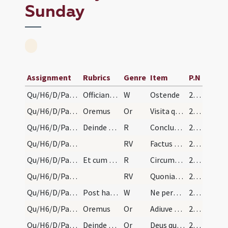
Sunday
Assignment
Rubrics
Genre
Item
P.N
Qu/H6/D/Palm Sunday/1
Officians indutus cappa rubea cum ministris indut…
W
Ostende
200
Qu/H6/D/Palm Sunday/1
Oremus
Or
Visita quaesumus Domine plebem tuam et corda sacris dicata mysteriis
200
Qu/H6/D/Palm Sunday/1
Deinde egrediatur processio cantore inchoante res…
R
Conclusit vias meas
200
Qu/H6/D/Palm Sunday/1
RV
Factus sum in derisum
201 (55r)
Qu/H6/D/Palm Sunday/2
Et cum appropinquabit processio ad locum quo tend…
R
Circumdederunt me viri
201 (55r)
Qu/H6/D/Palm Sunday/2
RV
Quoniam tribulatio proxima
201 (55r)
Qu/H6/D/Palm Sunday/2
Post haec finito responsorio competenti voce dica…
W
Ne perdas cum impiis
202
Qu/H6/D/Palm Sunday/2
Oremus
Or
Adiuve Domine fragilitatem plebis tuae ut ad votivum
202
Qu/H6/D/Palm Sunday/3
Deinde sequitur officium benedictionis frondium,…
Or
Deus qui hodierna die ad insinuandum nobis humilitatis exemplum
202