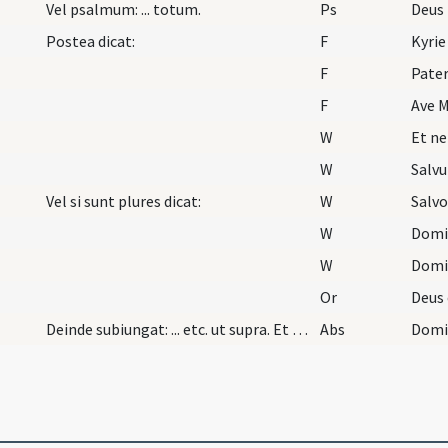
Vel psalmum: ... totum.
Ps
Deus 
Postea dicat:
F
Kyrie
F
Pater
F
Ave M
W
Et ne
W
Salv
Vel si sunt plures dicat:
W
Salvo
W
Domi
W
Domi
Or
Deinde subiungat: ... etc. ut supra. Et prosequat…
Abs