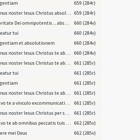
lgentiam
659 (284r)
Dominus noster Iesus Christus absolvat te ... absolvo te ab omnibus peccatis tuis
659 (284r)
Auctoritate Dei omnipotentis ... absolvo te ab omnibus peccatis tuis ... si ista vice morieris absolvo te ab omnibus paenis tuis in purgatorio debitis ... si vero ista vice non morieris reservo tibi plenariam indulgentiam
660 (284v)
eatur tui
660 (284v)
lgentiam et absolutionem
660 (284v)
Dominus noster Iesus Christus te absolvat ... auctoritate generalis ministri vel provincialis ... absolvo te ab istis et ab aliis peccatis tuis
660 (284v)
Dominus noster Iesus Christus te absolvat ... summi pontificis mihi commissa tibi in hac vice concessa ... absolvo te ab omnibus peccatis tuis
661 (285r)
eatur tui
661 (285r)
lgentiam
661 (285r)
Dominus noster Iesus Christus te absolvat ... ego te absolvo ab omnibus peccatis tuis ... ego te absolvo ab omnibus paenis tibi in purgatorio debitis
661 (285r)
Absolvo te a vinculo excommunicationis huius quam confessus es
661 (285r)
Dominus noster Iesus Christus per suam misericordiam ... ego absolvo te a vinculo excommunicationis ... restituo te sanctis sacramentis Ecclesiae et unitati fidelium
661 (285r)
Absolvo te ab omnibus peccatis tuis quae mihi modo confessus es
662 (285v)
ere mei Deus
662 (285v)