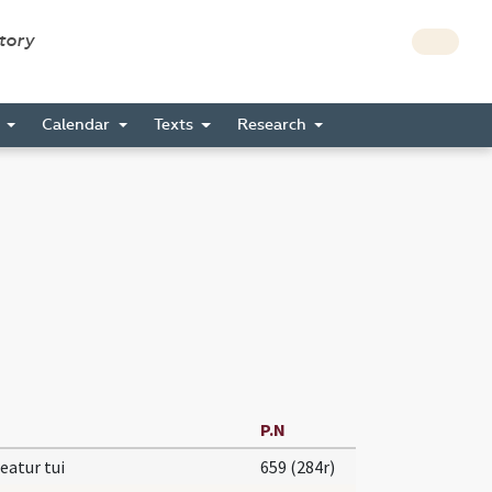
story
s
Calendar
Texts
Research
P.N
eatur tui
659 (284r)