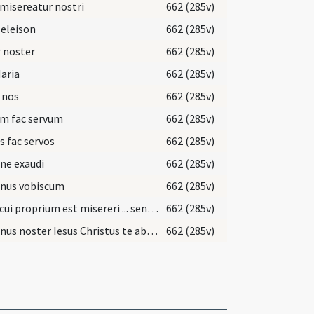
misereatur nostri
662 (285v)
 eleison
662 (285v)
 noster
662 (285v)
aria
662 (285v)
 nos
662 (285v)
um fac servum
662 (285v)
s fac servos
662 (285v)
ne exaudi
662 (285v)
nus vobiscum
662 (285v)
Deus cui proprium est misereri ... sententia excommunicationis ligat ... pietatis absolvat.
662 (285v)
Dominus noster Iesus Christus te absolvat et ego auctoritatis Dei omnipotentis
662 (285v)