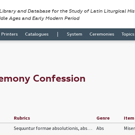
 Library and Database for the Study of Latin Liturgical Hi
ddle Ages and Early Modern Period
|
Printers
Catalogues
System
Ceremonies
Topic
remony Confession
Rubrics
Genre
Item
Sequuntur formae absolutionis, absolvendi a pecca…
Abs
Miser