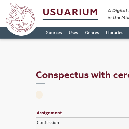
USUARIUM
A Digital
in the Mi
Sources
Uses
Genres
Libraries
Conspectus with ce
Assignment
Confession