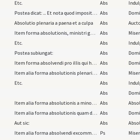
Etc.
Abs
Indu
Postea dicat: ... Et nota quod impositio manus su…
Abs
Absolutio plenaria a paena et a culpa
Abs
Item forma absolutionis, ministri generalis vel p…
Abs
Miser
Etc.
Abs
Indu
Postea subiungat:
Abs
Item forma absolvendi pro illis qui habent indulg…
Abs
Item alia forma absolutionis plenariae haec est:…
Abs
Miser
Etc.
Abs
Indu
Abs
Item alia forma absolutionis a minori excommunica…
Abs
Item alia forma absolutionis quam debet tenere sa…
Abs
Aut sic:
Abs
Item alia forma absolvendi excommunicatum ab exco…
Ps
Miser