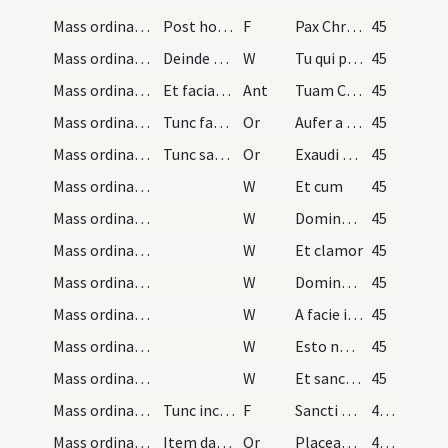
Mass ordinary/access/6
Post hoc faciat crucem super evangelium de offici…
F
Pax Christi et Ecclesiae quam Dominus per evangelium suum nobis tradidit conservet et confirmet corda et corpora nostra in vitam aeternam
45
Mass ordinary/access/5
Deinde accedat ad librum et osculetur vulnus in p…
W
Tu qui passus es pro nobis in Cruce miserere nobis
45
Mass ordinary/access/4
Et faciat crucem in medio altaris et osculetur di…
Ant
Tuam Crucem adoramus Domine tuam gloriosam recolimus passionem
45
Mass ordinary/access/3
Tunc faciendo crucem ante se ascendat ad altare d…
Or
Aufer a nobis quaesumus Domine cunctas iniquitates nostras
45
Mass ordinary/confession/2
Tunc sacerdos elevatis oculis ac manibus dicat co…
Or
Exaudi quaesumus Domine supplicum preces et confitentium
45
Mass ordinary/confession/23
W
Et cum
45
Mass ordinary/confession/22
W
Dominus vobiscum
45
Mass ordinary/confession/21
W
Et clamor
45
Mass ordinary/confession/20
W
Domine exaudi
45
Mass ordinary/confession/19
W
A facie inimici
45
Mass ordinary/confession/18
W
Esto nobis Domine
45
Mass ordinary/confession/17
W
Et sancti tui exsultent
45
Mass ordinary/access/28
Tunc incipiat introitum
F
Sancti Spiritus assit nobis gratia
46 (8r)
Mass ordinary/dismissal/7
Item data benedictione himiliter se inclinet in m…
Or
Placeat tibi sancta Trinitas obsequium servitutis meae
46 (8r)