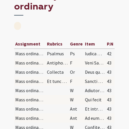
ordinary
Assignment
Rubrics
Genre
Item
P.N
Mass ordinary/access
Psalmus
Ps
Iudica me Deus
42
Mass ordinary/confession
Antiphona
F
Veni Sancte Spiritus reple
43
Mass ordinary/confession/1
Collecta
Or
Deus qui corda fidelium
43
Mass ordinary/confession/1
Et tunc geniculando ante altare dicat. Confiteor
F
Sancti Spiritus assit nobis gratia
43
Mass ordinary/confession/2
W
Adiutorium
43
Mass ordinary/confession/3
W
Qui fecit
43
Mass ordinary/access/4
Ant
Et introibo
43
Mass ordinary/access/5
Ant
Ad eum qui laetificat
43
Mass ordinary/confession/6
W
Confitemini Domino
43