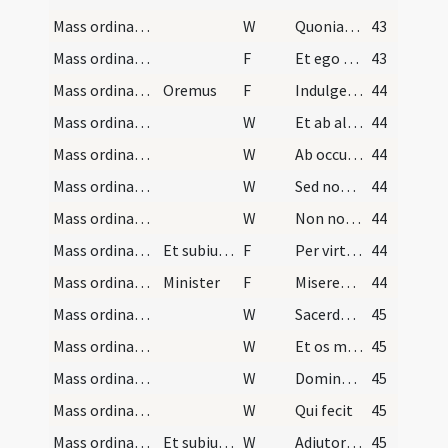
Mass ordinary/confession/7
W
Quoniam in saecula
43
Mass ordinary/confession/8
F
Et ego reus et conscius omnium malorum meorum confiteor Deo Patri omnipotenti et beatae Mariae Virgini et omnibus sanctis Dei et vobis quia ego miser peccator peccavi nimis in vita mea contra legem Dei mei cogitatione delectatione locutione obmissione consensu visu et opere etiam tractando et sumendo corpus et sanguinem Domini nostri Iesu Christi heu indigne et irreverentur mea culpa mea culpa mea maxima culpa. Ideo deprecor venerabilem Dei Genitricem Virginem Mariam et beatos apostolos tuos Petrum et Paulum sanctum Ioannem apostolum et evangelistam sanctum Donatum sanctam Catherinam sanctam Barbaram atque omnes sanctos Dei et vos orare pro me misero peccatore
43
Mass ordinary/confession/11
Oremus
F
Indulgentiam et remissionem omnium peccatorum nostrorum spatium verae paenitentiae
44
Mass ordinary/confession/15
W
Et ab alienis
44
Mass ordinary/confession/14
W
Ab occultis meis
44
Mass ordinary/confession/13
W
Sed nomini tuo
44
Mass ordinary/confession/12
W
Non nobis Domine
44
Mass ordinary/confession/10
Et subiungit sacerdos
F
Per virtutem et passionem Domini nostri Iesu Christi et per intercessionem beatissimae Dei Genitricis Virginis Mariae et per merita omnium sanctorum misereatur nostri
44
Mass ordinary/confession/9
Minister
F
Misereatur vestri
44
Mass ordinary/confession/16
W
Sacerdotes tui
45
Mass ordinary/access/27
W
Et os meum
45
Mass ordinary/access/26
W
Domine labia mea aperies
45
Mass ordinary/access/25
W
Qui fecit
45
Mass ordinary/access/24
Et subiungat
W
Adiutorium
45