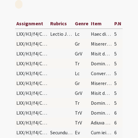
Assignment
Rubrics
Genre
Item
P.N
LXX/H3/f4/Cinerum/M2/Mass Propers
Lectio Joelis prophetae
Lc
Haec dicit Dominus Deus. Convertimini ad me in toto corde ... in gentibus.
5
LXX/H3/f4/Cinerum/M2/Mass Propers
Gr
Miserere mei Deus
5
LXX/H3/f4/Cinerum/M2/Mass Propers
GrV
Misit de celo
5
LXX/H3/f4/Cinerum/M2/Mass Propers
Tr
Domine non secundum
5
LXX/H3/f4/Cinerum/M2/Mass Propers
Lc
Convertimini ad me in toto corde vestro
5
LXX/H3/f4/Cinerum/M2/Mass Propers
Gr
Miserere mei Deus
5
LXX/H3/f4/Cinerum/M2/Mass Propers
GrV
Misit de caelo
5
LXX/H3/f4/Cinerum/M2/Mass Propers
Tr
Domine non secundum peccata nostra
5
LXX/H3/f4/Cinerum/M2/Mass Propers/1
TrV
Domine ne memineris
6
LXX/H3/f4/Cinerum/M2/Mass Propers/2
TrV
Adiuva nos Deus
6
LXX/H3/f4/Cinerum/M2/Mass Propers
Secundum Mattheum
Ev
Cum ieiunatis nolite fieri ... cor tuum
6