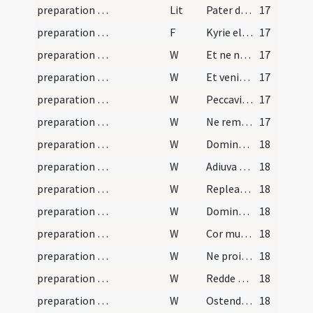
preparation and vesting for Mass/psalmody
Lit
Pater de caelis
17
preparation and vesting for Mass/psalmody
F
Kyrie eleison ... Pater noster
17
preparation and vesting for Mass/psalmody/2
W
Et ne nos ... Sed libera nos
17
preparation and vesting for Mass/psalmody/3
W
Et veniat super nos
17
preparation and vesting for Mass/psalmody/4
W
Peccavimus cum patribus nostris
17
preparation and vesting for Mass/psalmody/5
W
Ne reminiscaris
17
preparation and vesting for Mass/psalmody/6
W
Domine ne memineris
18
preparation and vesting for Mass/psalmody/7
W
Adiuva nos Deus salutaris noster
18
preparation and vesting for Mass/psalmody/8
W
Repleatur os meum
18
preparation and vesting for Mass/psalmody/9
W
Domine averte faciem
18
preparation and vesting for Mass/psalmody/10
W
Cor mundum crea
18
preparation and vesting for Mass/psalmody/11
W
Ne proicias me
18
preparation and vesting for Mass/psalmody/12
W
Redde mihi laetitiam
18
preparation and vesting for Mass/psalmody/13
W
Ostende nobis
18