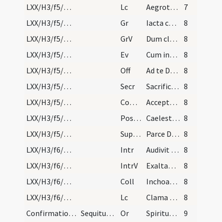
LXX/H3/f5/M2/Mass Propers
Lc
Aegrotavit Ezechias usque ad mortem
7
LXX/H3/f5/M2/Mass Propers
Gr
Iacta cogitatum tuum
8
LXX/H3/f5/M2/Mass Propers
GrV
Dum clamarem
8
LXX/H3/f5/M2/Mass Propers
Ev
Cum introisset Iesus Capharnaum
8
LXX/H3/f5/M2/Mass Propers
Off
Ad te Domine levavi animam meam
8
LXX/H3/f5/M2/Mass Propers
Secr
Sacrificiis praesentibus quaesumus Domine placatus
8
LXX/H3/f5/M2/Mass Propers
Comm
Acceptabis sacrificium iustitiae
8
LXX/H3/f5/M2/Mass Propers
Postcomm
Caelestis doni benedictione percepta
8
LXX/H3/f5/M2/Mass Propers
Superpop
Parce Domine parce populo tuo ut dignis flagellationibus
8
LXX/H3/f6/M2/Mass Propers
Intr
Audivit Dominus
8
LXX/H3/f6/M2/Mass Propers
IntrV
Exaltabo te
8
LXX/H3/f6/M2/Mass Propers
Coll
Inchoata ieiunia quaesumus Domine benigno favore ... exercere valeamus.
8
LXX/H3/f6/M2/Mass Propers
Lc
Clama ne cesses
8
Confirmation/1
Sequitur confirmatio puerorum (super pueros?) ab…
Or
Spiritus Sanctus superveniat ... custodiat vos.
9