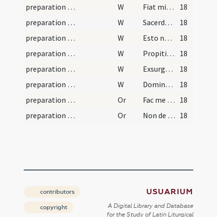
preparation and vesting for Mass/psalmody/14
W
Fiat misericordia tua
18
preparation and vesting for Mass/psalmody/15
W
Sacerdotes tui induantur
18
preparation and vesting for Mass/psalmody/16
W
Esto nobis Domine turris
18
preparation and vesting for Mass/psalmody/17
W
Propitius esto peccatis
18
preparation and vesting for Mass/psalmody/18
W
Exsurge Domine adiuva nos
18
preparation and vesting for Mass/psalmody/19
W
Domine exaudi
18
preparation and vesting for Mass/psalmody/1
Or
Fac me quaeso omnipotens Deus ita iustitia indui ... conscientiae gravat.
18
preparation and vesting for Mass/psalmody/2
Or
Non de meritorum meorum qualitate ... honor et gloria.
18
USUARIUM
contributors
A Digital Library and Database
copyright
for the Study of Latin Liturgical