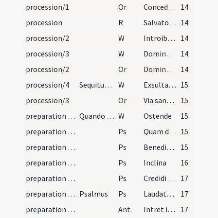
procession/1
Or
Concede ... fragilitatis nostrae singulare praesidium ... iniquitatibus resurgamus.
14
procession
R
Salvator mundi
14
procession/2
W
Introibo in domum tuam
14
procession/3
W
Dominus vobiscum
14
procession/2
Or
Domine Iesu Christe qui introitum portarum Ierusalem valvasque sanctificasti ... non est numerus.
14
procession/4
Sequitur alia oratio cum versiculo:
W
Exsultabunt sancti
15
procession/3
Or
Via sanctorum omnium Domine Iesu Christe qui ad te venientibus ... paradisi introire.
15
preparation and vesting for Mass/psalmody/1
Quando sacerdos praeparat se ad celebrandam missa…
W
Ostende
15
preparation and vesting for Mass/psalmody/1
Ps
Quam dilecta
15
preparation and vesting for Mass/psalmody/2
Ps
Benedixisti
15
preparation and vesting for Mass/psalmody/3
Ps
Inclina
16
preparation and vesting for Mass/psalmody/4
Ps
Credidi propter quod
17
preparation and vesting for Mass/psalmody/5
Psalmus
Ps
Laudate Dominum omnes gentes
17
preparation and vesting for Mass/psalmody
Ant
Intret in conspectu tuo
17