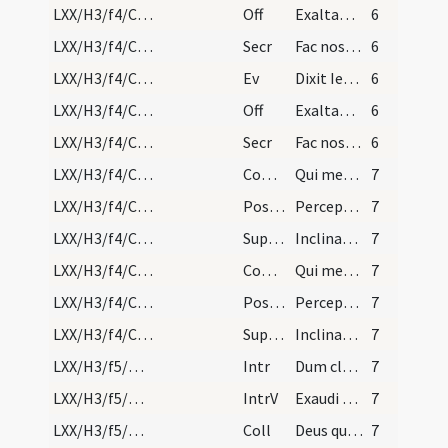
LXX/H3/f4/Cinerum/M2/Mass Propers
Off
Exaltabo te
6
LXX/H3/f4/Cinerum/M2/Mass Propers
Secr
Fac nos quaesumus Domine ... celebramus exordium.
6
LXX/H3/f4/Cinerum/M2/Mass Propers
Ev
Dixit Iesus ... Cum ieiunatis
6
LXX/H3/f4/Cinerum/M2/Mass Propers
Off
Exaltabo te
6
LXX/H3/f4/Cinerum/M2/Mass Propers
Secr
Fac nos quaesumus Domine his muneribus offerendis
6
LXX/H3/f4/Cinerum/M2/Mass Propers
Comm
Qui meditabitur in lege ... in tempore suo
7
LXX/H3/f4/Cinerum/M2/Mass Propers
Postcomm
Percepta nobis Domine ... proficiant ad medelam.
7
LXX/H3/f4/Cinerum/M2/Mass Propers
Superpop
Inclinantes se Domine ... nutriantur auxiliis.
7
LXX/H3/f4/Cinerum/M2/Mass Propers
Comm
Qui meditabitur
7
LXX/H3/f4/Cinerum/M2/Mass Propers
Postcomm
Percepta nobis Domine praebeant sacramenta subsidium
7
LXX/H3/f4/Cinerum/M2/Mass Propers
Superpop
Inclinantes se Domine maiestati tuae
7
LXX/H3/f5/M2/Mass Propers
Intr
Dum clamarem
7
LXX/H3/f5/M2/Mass Propers
IntrV
Exaudi Deus
7
LXX/H3/f5/M2/Mass Propers
Coll
Deus qui culpa offenderis paenitentia placaris ... meremur averte.
7