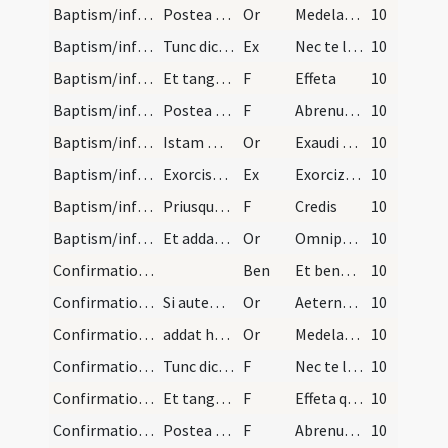
Baptism/infirmity
Postea addat hanc orationem.
Or
Medelam tuam ... signum Crucis.
10
Baptism/infirmity
Tunc dicat symbolum et Orationem Dominicam et ita…
Ex
Nec te latet
10
Baptism/infirmity
Et tangat ei aures et nares de sputo et dicat.
F
Effeta
10
Baptism/infirmity
Postea tangat pectus et inter scapulas et vocato…
F
Abrenuntias Satanae
10
Baptism/infirmity
Istam maiorem orationem non dicat sed istam ad su…
Or
Exaudi nos … mereantur aeternam.
10
Baptism/infirmity
Exorcismus aquae.
Ex
Exorcizo te creatura aquae ... omnium peccatorum.
10
Baptism/infirmity
Priusquam cum aqua perfundat interroget eum verbi…
F
Credis
10
Baptism/infirmity
Et addat orationem.
Or
Omnipotens et misericors ... tribuas sanitatem.
10
Confirmation/1
Ben
Et benedictio Dei ... descendat super vos et maneat semper.
10
Confirmation/4
Si autem infirmus infans ad baptizandum deferatur…
Or
Aeternam ac iustissimam
10
Confirmation/5
addat hanc orationem:
Or
Medelam tuam deprecor ... gratiam baptismi tui.
10
Confirmation/9
Tunc dicat symbolum et orationem dominicam, et it…
F
Nec te latet Satanas
10
Confirmation/10
Et tanget ei aures et nares de sputo (?):
F
Effeta quod est
10
Confirmation/11
Postea tangat pectus (?) et inter scapulas et vo…
F
Abrenuntias Satanae?
10