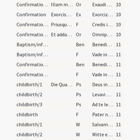
Confirmation/6
Illam maiorem orationem non dicit, sed istam ad s…
Or
Exaudi nos omnipotens Deus et huius aquae ... mereamur aeternam.
10
Confirmation
Exorcismus aquae
Ex
Exorcizo te creatura aquae per Deum vivum ... aeternam regenerans.
10
Confirmation/12
Priusque cum aqua perfundat, interroget cum verbi…
F
Credis in Deum
10
Confirmation/7
Et addat orationem:
Or
Omnipotens sempiterne Deus maiestatem tuam supplices deprecamur ... tribuas sanitatem.
10
Baptism/infirmity
Ben
Benedictio Dei
11
Baptism/infirmity
F
Vade in pace.
11
Confirmation/2
Ben
Benedictio Dei ... descendat et maneat semper tecum.
11
Confirmation/13
F
Vade in pace
11
childbirth/1
Die Quadragesimo pro muliere praesentanda in temp…
Ps
Deus in adiutorium
11
childbirth/2
Ps
Levavi oculos
11
childbirth/3
Ps
Ad te levavi
11
childbirth
F
Pater noster ... Et ne nos
11
childbirth/1
W
Salvam fac ancillam
11
childbirth/2
W
Mitte ei auxilium
11