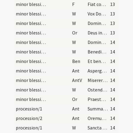
minor blessing of water
F
Fiat commixtio salis et aquae pariter in nomine Patris
13
minor blessing of water/1
W
Vox Domini super aquas
13
minor blessing of water/2
W
Dominus vobiscum
13
minor blessing of water/3
Or
Deus invictae virtutis auctor ... adesse dignetur.
13
minor blessing of water/3
W
Dominus vobiscum
14
minor blessing of water/4
W
Benedicamus Domino
14
minor blessing of water
Ben
Et benedictio Dei ... descendat et maneat super hanc creaturam salis et aquae.
14
minor blessing of water
Ant
Asperges me
14
minor blessing of water
AntV
Miserere mei Deus
14
minor blessing of water/5
W
Ostende nobis
14
minor blessing of water/sprinkling/4
Or
Praesta nobis Domine quaesumus per hanc sanctificatae aquae aspersionem ... saecula saeculorum.
14
procession/1
Ant
Summae Trinitati
14
procession/2
Ant
Oremus dilectissimi
14
procession/1
W
Sancta Dei Genitrix. Ora pro nobis
14