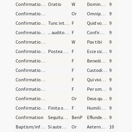
Confirmation/1
Oratio
W
Dominus vobiscum
9
Confirmation/2
Or
Omnipotens sempiterne Deus qui regenerare dignatus es hos famulos ... aeternam propitiatus.
9
Confirmation/1
Tunc interroget eum: ... R: N.
F
Quid vocaris?
9
Confirmation/2
... audito nomine ... dicat:
F
Confirmo te signo Crucis et chrismate salutis in nomine Patris et Filii et Spiritus Sancti.
9
Confirmation/2
W
Pax tibi
9
Confirmation/3
Postea dicat hos versus:
F
Ecce sic benedicetur homo qui timet Dominum.
9
Confirmation/4
F
Benedicat vobis Dominus ex Sion ut videatis bona Ierusalem omnibus diebus vitae vestrae.
9
Confirmation/5
F
Custodiat vos Dominus in timore suo sanctissimo.
9
Confirmation/6
F
Qui vivit et regnat in saecula saeculorum amen.
9
Confirmation/7
F
Per omnia saecula
9
Confirmation/3
Or
Deus qui apostolis tuis Sanctum dedisti Spiritum ... habitando perficiat.
9
Confirmation/8
Finita oratione dicat diaconus confirmatis capita…
F
Humiliate vos ad benedictionem
9
Confirmation
Sequitur benedictio ab episcopo
BenP
Effunde quaesumus Domine super hos famulos tuos ... multitudinem peccatorum.
9
Baptism/infirmity
Si autem infirmus infans ad baptisandum deferatur…
Or
Aeternam ac iustissimam
10