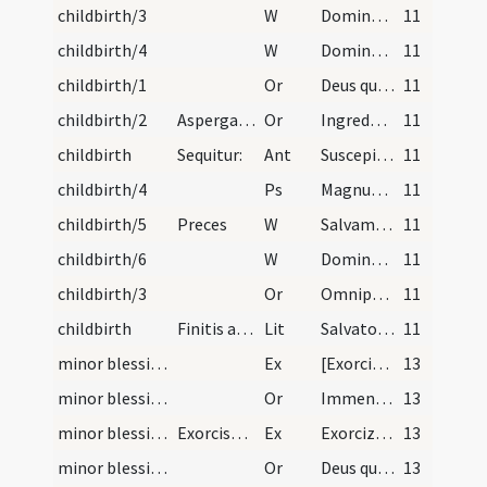
childbirth/3
W
Domine exaudi
11
childbirth/4
W
Dominus vobiscum
11
childbirth/1
Or
Deus qui per Moysen famulum tuum Israeliticae plebi ... mereatur introire.
11
childbirth/2
Aspergat eam aqua benedicta, et sic introducat in…
Or
Ingredere in domum Domini et adora ... Dei et hominum.
11
childbirth
Sequitur:
Ant
Suscepimus Deus misericordiam tuam in medio templi.
11
childbirth/4
Ps
Magnus Dominus
11
childbirth/5
Preces
W
Salvam fac ancillam
11
childbirth/6
W
Dominus vobiscum
11
childbirth/3
Or
Omnipotens sempiterne Deus Pater ... qui tuum Unigeniti una cum matre ... mereatur introitum.
11
childbirth
Finitis autem omnibus redeant in chorum duobus ca…
Lit
Salvator mundi
11
minor blessing of water/1
Ex
[Exorcizo te creatura salis per Deum vivum] ... immundus adiuratus.
13
minor blessing of water/1
Or
Immensam clementiam tuam ... spiritalis nequitiae.
13
minor blessing of water/2
Exorcismus aquae
Ex
Exorcizo te creatura aquae in nomine ... ut fias aqua exorcizata ... angelis suis apostaticis.
13
minor blessing of water/2
Or
Deus qui ad salutem humani generis maxima ... impugnationibus defensa.
13