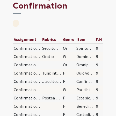
Confirmation
Assignment
Rubrics
Genre
Item
P.N
Confirmation/1
Sequitur confirmatio puerorum (super pueros?) ab…
Or
Spiritus Sanctus superveniat ... custodiat vos.
9
Confirmation/1
Oratio
W
Dominus vobiscum
9
Confirmation/2
Or
Omnipotens sempiterne Deus qui regenerare dignatus es hos famulos ... aeternam propitiatus.
9
Confirmation/1
Tunc interroget eum: ... R: N.
F
Quid vocaris?
9
Confirmation/2
... audito nomine ... dicat:
F
Confirmo te signo Crucis et chrismate salutis in nomine Patris et Filii et Spiritus Sancti.
9
Confirmation/2
W
Pax tibi
9
Confirmation/3
Postea dicat hos versus:
F
Ecce sic benedicetur homo qui timet Dominum.
9
Confirmation/4
F
Benedicat vobis Dominus ex Sion ut videatis bona Ierusalem omnibus diebus vitae vestrae.
9
Confirmation/5
F
Custodiat vos Dominus in timore suo sanctissimo.
9