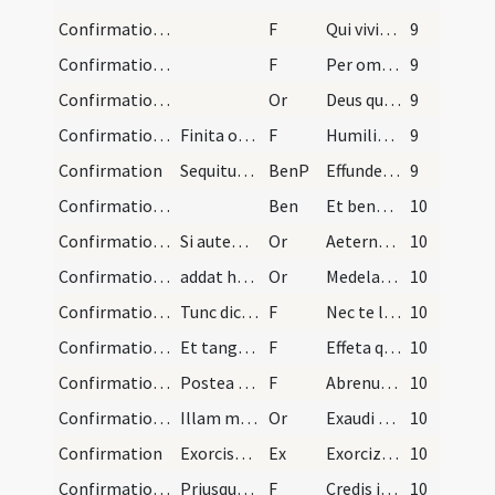
Confirmation/6
F
Qui vivit et regnat in saecula saeculorum amen.
9
Confirmation/7
F
Per omnia saecula
9
Confirmation/3
Or
Deus qui apostolis tuis Sanctum dedisti Spiritum ... habitando perficiat.
9
Confirmation/8
Finita oratione dicat diaconus confirmatis capita…
F
Humiliate vos ad benedictionem
9
Confirmation
Sequitur benedictio ab episcopo
BenP
Effunde quaesumus Domine super hos famulos tuos ... multitudinem peccatorum.
9
Confirmation/1
Ben
Et benedictio Dei ... descendat super vos et maneat semper.
10
Confirmation/4
Si autem infirmus infans ad baptizandum deferatur…
Or
Aeternam ac iustissimam
10
Confirmation/5
addat hanc orationem:
Or
Medelam tuam deprecor ... gratiam baptismi tui.
10
Confirmation/9
Tunc dicat symbolum et orationem dominicam, et it…
F
Nec te latet Satanas
10
Confirmation/10
Et tanget ei aures et nares de sputo (?):
F
Effeta quod est
10
Confirmation/11
Postea tangat pectus (?) et inter scapulas et vo…
F
Abrenuntias Satanae?
10
Confirmation/6
Illam maiorem orationem non dicit, sed istam ad s…
Or
Exaudi nos omnipotens Deus et huius aquae ... mereamur aeternam.
10
Confirmation
Exorcismus aquae
Ex
Exorcizo te creatura aquae per Deum vivum ... aeternam regenerans.
10
Confirmation/12
Priusque cum aqua perfundat, interroget cum verbi…
F
Credis in Deum
10