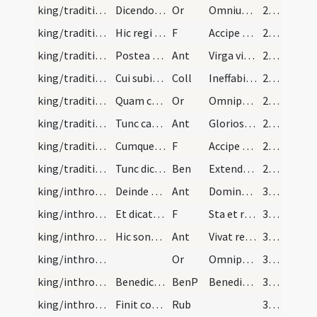
king/traditio instrumentorum/10
Dicendo orationem hanc super eum
Or
Omnium Domine fons bonorum ... glorietur in regno. Per
294
king/traditio instrumentorum/6
Hic regi virga detur et dicatur
F
Accipe virgam virtutis ... prae participibus suis Iesum Christum Dominum nostrum
294
king/traditio instrumentorum/8
Postea sequatur antiphonam
Ant
Virga virtutis Dei effloreat ... populum Dei salvatoris
296
king/traditio instrumentorum
Cui subiungatur haec collecta
Coll
Ineffabilem misericordiam tuam ... valeat inherere viventi atque regnanti cum Filio tuo Domino nostro Iesu Christo...
297
king/traditio instrumentorum/11
Quam comitetur oratio
Or
Omnipotens Deus cuncti honoris iustus dispositor ... studeat semper oboedire, qui cum Filio tuo...
297
king/traditio instrumentorum/9
Tunc cantetur antiphonam
Ant
Gloriosus vias rex in conspectu Dei ... gaudeas cum anglisaxonicis
297
king/traditio instrumentorum/7
Cumque rex suscipit regale pallium, dicatur sibi
F
Accipe nunc vestem summi honoris ... pervenire merearis ipso adiuvante qui...
297
king/traditio instrumentorum
Tunc dicatur benedictio
Ben
Extendat omnipotens Deus dexteram ... esse consortem. Quod ipse
298
king/inthronisation/10
Deinde ducatur rex ad statum regiae suae psallendo
Ant
Dominus de throno maiestatis suae ... angelorum iungaris consortio
300
king/inthronisation/8
Et dicatur ei
F
Sta et retine a modo statum ... regnare faciat Iesus Christus dominus noster rex regum et dominus dominantium qui cum Deo Patre et Spiritu Sancto
301
king/inthronisation/11
Hic sonoriter moduletur haec antiphona
Ant
Vivat rex vivat rex vivat rex in aeternum
301
king/inthronisation/12
Or
Omnipotens Deus det tibi ... conregnare concedat. Qui vivit
302
king/inthronisation
Benedictio in conclusione consecrationis regis
BenP
Benedic Domine hunc regem gratia tuae ... iugiter regna caelorum. Quod ipse
303
king/inthronisation
Finit consecratio regis.
Rub
303