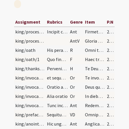
Assignment
Rubrics
Genre
Item
P.N
king/processio/1
Incipit consecratio regis, quem de conventu senio…
Ant
Firmetur manus tua ut supra
280
king/processio
AntV
Gloria Patri
281
king/oath
His peractis omnis dicant Amen. Postmodum cantetu…
R
Omni tempore benedic Deum
281
king/oath/1
Quo finetenus hymnizato rex erigatur de solo et a…
F
Haec tria populo christiano ... clemens et misericors Deus. Qui vivit
281
king/thanksgiving
Perveniens rex ad ecclesiam prosternat se coram a…
H
Te Deum laudamus
281
king/invocation/1
et sequantur hae orationes a singulis episcopis s…
Or
Te invocamus Domine ... feliciter regere mereatur. Per
282
king/invocation/2
Oratio alia
Or
Deus qui populis tuis ... valeat pervenire. Per
282
king/invocation/3
Alia oratio
Or
In diebus tuis oriatur ... commercia consequaris auxiliante Domino nostro Iesu Christo
283
king/invocation/2
Tunc incipiat archiepiscopus hanc antiphonam
Ant
Redemptor mundi conservet vitam tuam
284
king/preface-shaped prex
Sequitur consecratio regis ab episcopo, qui arcem…
VD
Omnipotens sempiterne Deus creator ac gubernator ... oleo gratiae Spiritus sancti per unge
285
king/anointings/3
Hic unguatur oleo et haec cantetur antiphona
Ant
Anglica non es oblita in conspectu Domini in te enim exaltetur rex qui regat populum Dei anglicum unguatur oleo laetitiae et confortetur Dei virtute
287