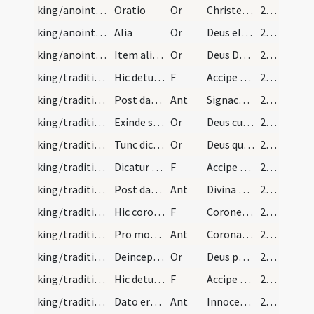
king/anointings/4
Oratio
Or
Christe per unge ... regno perveniat. Per dominum nostrum
287
king/anointings/5
Alia
Or
Deus electorum fortitudo ... exhibere concedas, qui vivis et regnas Deus
288
king/anointings/6
Item alia oratio
Or
Deus Dei Filius ... possidere merearis. Per.
289
king/traditio instrumentorum/2
Hic detur anulus regi et dicatur
F
Accipe anulum
290
king/traditio instrumentorum/4
Post datum anulum canatur antiphona
Ant
Signaculum Sanctae Trinitatis ... cunctis anglisaxonicae gentis
290
king/traditio instrumentorum/7
Exinde sequatur oratio
Or
Deus cuius est omnis ... placere contendat. Per
290
king/traditio instrumentorum/8
Tunc dicatur oratio
Or
Deus qui providentia tua ... non deficiat in perpetuum, qui vivis et regnas
291
king/traditio instrumentorum/3
Dicatur sibi, quando rex gladio cingitur ab episc…
F
Accipe hunc gladium ... invictissimi triumphatoris Domini nostri Iesu Christi qui cum Patre...
291
king/traditio instrumentorum/5
Post datum gladium roboetur antiphona
Ant
Divina protectione munitus ... glorietur potentis Dei victoria
291
king/traditio instrumentorum/4
Hic coronetur rex eique dicatur
F
Coronet te Deus ... ipso largiente cuius regnum permanet in saecula saeculorum. Amen
292
king/traditio instrumentorum/6
Pro modum canatur
Ant
Corona iustitiae et iocunditatis ... a Deo glorificatus
292
king/traditio instrumentorum/9
Deinceps dicenda est haec oratio super regem, pos…
Or
Deus perpetuitatis dux virtutum ... iugiter famuletur. Per
292
king/traditio instrumentorum/5
Hic detur regi sceptrum eique dicatur
F
Accipe sceptrum ... ipso adiuvante cuius regnum et imperium sine fine permanet in secula seculorum. Amen
293
king/traditio instrumentorum/7
Dato ergo regi sceptro psallatur haec antiphona
Ant
Innocentia iustitiae Dei ... a Deo salutari suo.
294