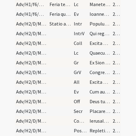
Adv/H1/f6/M2/Mass Propers
Feria tertia et sexta
Lc
Manete in Domino
27 (2r)
Adv/H1/f6/M2/Mass Propers
Feria quinta ut in dominica. Nota quod tempore ad…
Ev
Ioannes testimonium perhibet de ipso
27 (2r)
Adv/H2/D/M2/Mass Propers
Statio ad sanctam Crucem
Intr
Populus Sion ecce Dominus veniet
27 (2r)
Adv/H2/D/M2/Mass Propers
IntrV
Qui regis Israel intende
27 (2r)
Adv/H2/D/M2/Mass Propers
Coll
Excita quaesumus Domine corda nostra ad praeparandas
28 (2v)
Adv/H2/D/M2/Mass Propers
Lc
Quaecumque scripta sunt
28 (2v)
Adv/H2/D/M2/Mass Propers
Gr
Ex Sion species decoris eius
28 (2v)
Adv/H2/D/M2/Mass Propers
GrV
Congregate illic sanctos eius
28 (2v)
Adv/H2/D/M2/Mass Propers
All
Excita Domine potentiam tuam et veni
28 (2v)
Adv/H2/D/M2/Mass Propers
Ev
Cum audisset Ioannes in vinculis opera Christi
28 (2v)
Adv/H2/D/M2/Mass Propers
Off
Deus tu convertens vivificabis nos
28 (2v)
Adv/H2/D/M2/Mass Propers
Secr
Placare quaesumus Domine humilitatis nostrae precibus
28 (2v)
Adv/H2/D/M2/Mass Propers
Comm
Ierusalem surge et sta in excelso
28 (2v)
Adv/H2/D/M2/Mass Propers
Postcomm
Repleti cibo spiritalis alimoniae supplices ... amare caelestia.
29 (3r)