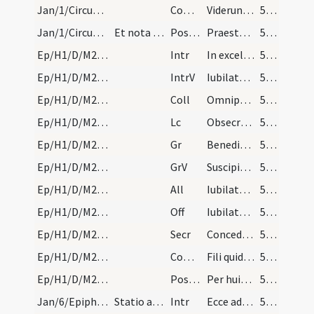
Jan/1/Circumcisio/M2/Mass Propers
Comm
Viderunt omnes fines terrae
51 (15r)
Jan/1/Circumcisio/M2/Mass Propers
Et nota quod in octavis sanctorum Stephani Ioanni…
Postcomm
Praesta quaesumus omnipotens Deus ut quod Salvatoris
51 (15r)
Ep/H1/D/M2/Mass Propers
Intr
In excelso throno
51 (15r)
Ep/H1/D/M2/Mass Propers
IntrV
Iubilate Deo omnis terra psalmum
51 (15r)
Ep/H1/D/M2/Mass Propers
Coll
Omnipotens sempiterne Deus dirige actus nostros
51 (15r)
Ep/H1/D/M2/Mass Propers
Lc
Obsecro vos per misericordiam Dei
51 (15r)
Ep/H1/D/M2/Mass Propers
Gr
Benedictus Dominus Deus Israel
52 (15v)
Ep/H1/D/M2/Mass Propers
GrV
Suscipiant montes pacem populo tuo
52 (15v)
Ep/H1/D/M2/Mass Propers
All
Iubilate Deo omnis terra servite
52 (15v)
Ep/H1/D/M2/Mass Propers
Off
Iubilate Deo omnis terra servite
52 (15v)
Ep/H1/D/M2/Mass Propers
Secr
Concede quaesumus Domine ut oculis tuae maiestatis munus oblatum
52 (15v)
Ep/H1/D/M2/Mass Propers
Comm
Fili quid fecisti
52 (15v)
Ep/H1/D/M2/Mass Propers
Postcomm
Per huius Domine operationem myterii et vitia nostra
52 (15v)
Jan/6/Epiphania/M2/Mass Propers
Statio ad sanctum Petrum
Intr
Ecce advenit dominator Dominus
52 (15v)