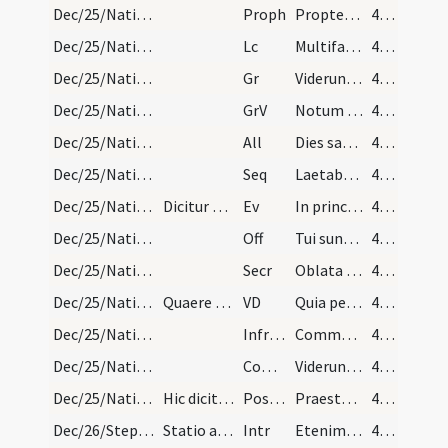
Dec/25/Nativitas/M3/Mass Propers
Proph
Propter hoc sciet populus meus nomen meum
43 (10r)
Dec/25/Nativitas/M3/Mass Propers
Lc
Multifarie multisque modis
44 (10v)
Dec/25/Nativitas/M3/Mass Propers
Gr
Viderunt omnes fines terrae
44 (10v)
Dec/25/Nativitas/M3/Mass Propers
GrV
Notum fecit Dominus salutare suum
44 (10v)
Dec/25/Nativitas/M3/Mass Propers
All
Dies sanctificatus illuxit nobis
44 (10v)
Dec/25/Nativitas/M3/Mass Propers
Seq
Laetabundus
44 (10v)
Dec/25/Nativitas/M3/Mass Propers
Dicitur Credo.
Ev
In principio erat Verbum
44 (10v)
Dec/25/Nativitas/M3/Mass Propers
Off
Tui sunt caeli
45 (11r)
Dec/25/Nativitas/M3/Mass Propers
Secr
Oblata Domine munera nova Unigeniti tui
45 (11r)
Dec/25/Nativitas/M3/Mass Propers
Quaere ante canonem.
VD
Quia per incarnati Verbi
45 (11r)
Dec/25/Nativitas/M3/Mass Propers
Infracan
Communicantes et diem sacratissimum celebrantes qua beatae Mariae
45 (11r)
Dec/25/Nativitas/M3/Mass Propers
Comm
Viderunt omnes fines terrae
45 (11r)
Dec/25/Nativitas/M3/Mass Propers
Hic dicitur Ite missa est.
Postcomm
Praesta quaesumus omnipotens Deus ut natus hodie Salvator
45 (11r)
Dec/26/Stephanus martyr/M2/Mass Propers
Statio ad sanctum Stephanum in Celio montem
Intr
Etenim sederunt principes
45 (11r)