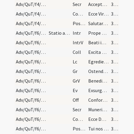
Adv/QuT/f4/M2/Mass Propers
Secr
Accepta tibi sint quaesumus Domine nostra ieiunia
32 (4v)
Adv/QuT/f4/M2/Mass Propers
Comm
Ecce Virgo concipiet
32 (4v)
Adv/QuT/f4/M2/Mass Propers
Postcomm
Salutaris tui Domine munere satiati supplices
33 (5r)
Adv/QuT/f6/M2/Mass Propers
Statio ad sanctos duodecim apostolos
Intr
Prope esto Domine
33 (5r)
Adv/QuT/f6/M2/Mass Propers
IntrV
Beati immaculati
33 (5r)
Adv/QuT/f6/M2/Mass Propers
Coll
Excita quaesumus Domine potentiam tuam et veni ut hi qui in tua pietate
33 (5r)
Adv/QuT/f6/M2/Mass Propers
Lc
Egredietur virga de radice Iesse
33 (5r)
Adv/QuT/f6/M2/Mass Propers
Gr
Ostende nobis Domine misericordiam tuam
33 (5r)
Adv/QuT/f6/M2/Mass Propers
GrV
Benedixisti Domine terram tuam
33 (5r)
Adv/QuT/f6/M2/Mass Propers
Ev
Exsurgens Maria abiit in montana
33 (5r)
Adv/QuT/f6/M2/Mass Propers
Off
Confortamini et iam nolite timere
33 (5r)
Adv/QuT/f6/M2/Mass Propers
Secr
Muneribus nostris quaesumus Domine precibusque susceptis
33 (5r)
Adv/QuT/f6/M2/Mass Propers
Comm
Ecce Dominus veniet
33 (5r)
Adv/QuT/f6/M2/Mass Propers
Postcomm
Tui nos Domine sacramenti libatio sancta restauret
33 (5r)