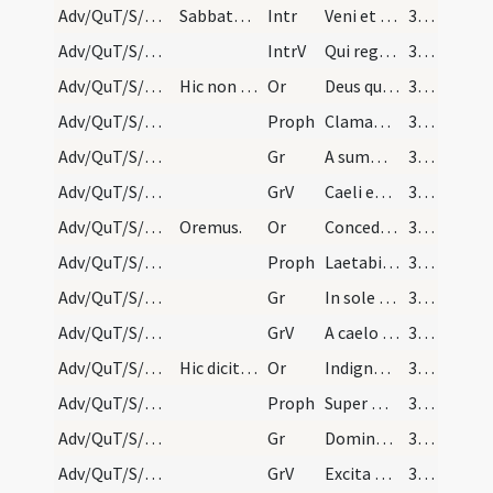
Adv/QuT/S/M2/Mass Propers
Sabbato in duodecim lectionibus. Statio as sanctu…
Intr
Veni et ostende nobis faciem tuam
34 (5v)
Adv/QuT/S/M2/Mass Propers
IntrV
Qui regis Israel intende
34 (5v)
Adv/QuT/S/M2/Mass Propers/1
Hic non dicitur Dominus vobiscum sed tantum Oremus
Or
Deus qui conspicis quia ex nostra pravitate affligimur
34 (5v)
Adv/QuT/S/M2/Mass Propers/1
Proph
Clamabunt ad Dominum a facie tribulantis
34 (5v)
Adv/QuT/S/M2/Mass Propers/1
Gr
A summo caelo egressio eius
34 (5v)
Adv/QuT/S/M2/Mass Propers/1
GrV
Caeli enarrant gloriam Dei
34 (5v)
Adv/QuT/S/M2/Mass Propers/2
Oremus.
Or
Concede quaesumus omnipotens Deus ut qui sub peccati iugo
34 (5v)
Adv/QuT/S/M2/Mass Propers/2
Proph
Laetabitur deserta et invia
34 (5v)
Adv/QuT/S/M2/Mass Propers/2
Gr
In sole posuit tabernaculum suum
34 (5v)
Adv/QuT/S/M2/Mass Propers/2
GrV
A caelo summo egressio eius
34 (5v)
Adv/QuT/S/M2/Mass Propers/3
Hic dicitur tantum Oremus.
Or
Indignos nos famulos tuos Domine quaesumus
34 (5v)
Adv/QuT/S/M2/Mass Propers/3
Proph
Super montem excelsum ascende tu
34 (5v)
Adv/QuT/S/M2/Mass Propers/3
Gr
Domine Deus virtutum converte nos
35 (6r)
Adv/QuT/S/M2/Mass Propers/3
GrV
Excita Domine potentiam tuam
35 (6r)