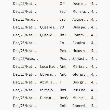
Dec/25/Nativitas/M2/Mass Propers
Off
Deus enim firmavit orbem terrae
43 (10r)
Dec/25/Nativitas/M2/Mass Propers
Secr
Munera nostra quaesumus Domine nativitatis hodiernae mysteriis
43 (10r)
Dec/25/Anastasia/M2/Mass Propers
Secr
Accipe quaesumus Domine munera dignanter oblata et beatae Anastasiae
43 (10r)
Dec/25/Nativitas/M2/Mass Propers
Quaere infra ante canonem.
VD
Quia per incarnati Verbi
43 (10r)
Dec/25/Nativitas/M2/Mass Propers
Quaere ante canonem.
Infracan
Communicantes et diem sacratissimum celebrantes qua beatae Mariae
43 (10r)
Dec/25/Nativitas/M2/Mass Propers
Comm
Exsulta filia Sion
43 (10r)
Dec/25/Nativitas/M2/Mass Propers
Postcomm
Huius nos Domine sacramenti semper
43 (10r)
Dec/25/Anastasia/M2/Mass Propers
Postcomm
Satiasti Domine familiam tuam muneribus sacris
43 (10r)
Dec/25/Nativitas/Christmas Eve/1
Loco Ite missa est dicitur antiphona.
Ant
Maria autem conservabat
43 (10r)
Dec/25/Nativitas/Christmas Eve/2
Et respondetur a choro.
Ant
Gloria tibi
43 (10r)
Dec/25/Nativitas/Christmas Eve
Ab aliis vero.
F
Deo gratias.
43 (10r)
Dec/25/Nativitas/M3/Mass Propers
In maiori missa. Statio ad sanctam Mariam maiorem
Intr
Puer natus est nobis
43 (10r)
Dec/25/Nativitas/M3/Mass Propers
Dicitur Gloria in excelsis Deo.
IntrV
Multiplicabitur eius imperium
43 (10r)
Dec/25/Nativitas/M3/Mass Propers
Coll
Concede quaesumus omnipotens Deus ut nos Unigeniti tui nova
43 (10r)