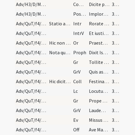
Adv/H3/D/M2/Mass Propers
Comm
Dicite pusillanimes confortamini
31 (4r)
Adv/H3/D/M2/Mass Propers
Postcomm
Imploramus Domine clementiam tuam
31 (4r)
Adv/QuT/f4/M2/Mass Propers
Statio ad sanctam Mariam maiorem
Intr
Rorate caeli desuper
31 (4r)
Adv/QuT/f4/M2/Mass Propers
IntrV
Et iustitia oriatur simul
31 (4r)
Adv/QuT/f4/M2/Mass Propers
Hic non dicitur Dominus vobiscum sed tantum Oremu…
Or
Praesta quaesumus omnipotens Deus ut redemptionis nostrae
31 (4r)
Adv/QuT/f4/M2/Mass Propers
Nota quod prophetiae leguntur cum titulis istis q…
Proph
Dixit Isaias ... Erit in novissimis diebus praeparatus mons domus Domini
31 (4r)
Adv/QuT/f4/M2/Mass Propers/1
Gr
Tollite portas
32 (4v)
Adv/QuT/f4/M2/Mass Propers/1
GrV
Quis ascendet in montem Domini
32 (4v)
Adv/QuT/f4/M2/Mass Propers
Hic dicitur Dominus vobiscum. Oremus.
Coll
Festina quaesumus Domine ne tardaveris et auxilium ... pietate confidunt.
32 (4v)
Adv/QuT/f4/M2/Mass Propers
Lc
Locutus est Dominus ... Pete tibi signum
32 (4v)
Adv/QuT/f4/M2/Mass Propers/2
Gr
Prope est Dominus omnibus invocantibus eum
32 (4v)
Adv/QuT/f4/M2/Mass Propers/2
GrV
Laudem Domini loquetur os meum
32 (4v)
Adv/QuT/f4/M2/Mass Propers
Ev
Missus est angelus Gabriel
32 (4v)
Adv/QuT/f4/M2/Mass Propers
Off
Ave Maria gratia plena
32 (4v)