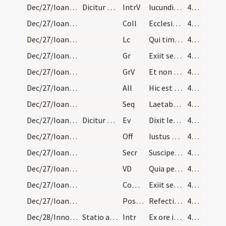
Dec/27/Ioannes apostolus/M2/Mass Propers
Dicitur Gloria in excelsis Deo.
IntrV
Iucunditatem et exsultationem
47 (12r)
Dec/27/Ioannes apostolus/M2/Mass Propers
Coll
Ecclesiam tuam quaesumus Domine benignus illustra
47 (12r)
Dec/27/Ioannes apostolus/M2/Mass Propers
Lc
Qui timet Deum faciet bona
47 (12r)
Dec/27/Ioannes apostolus/M2/Mass Propers
Gr
Exiit sermo inter fratres
47 (12r)
Dec/27/Ioannes apostolus/M2/Mass Propers
GrV
Et non dixit Iesus
47 (12r)
Dec/27/Ioannes apostolus/M2/Mass Propers
All
Hic est discipulus ille
47 (12r)
Dec/27/Ioannes apostolus/M2/Mass Propers
Seq
Laetabundus
47 (12r)
Dec/27/Ioannes apostolus/M2/Mass Propers
Dicitur Credo.
Ev
Dixit Iesus ... Sequere me
47 (12r)
Dec/27/Ioannes apostolus/M2/Mass Propers
Off
Iustus ut palma florebit
47 (12r)
Dec/27/Ioannes apostolus/M2/Mass Propers
Secr
Suscipe munera Domine quae in eius tibi sollemnitate deferimus
47 (12r)
Dec/27/Ioannes apostolus/M2/Mass Propers
VD
Quia per incarnati Verbi
47 (12r)
Dec/27/Ioannes apostolus/M2/Mass Propers
Comm
Exiit sermo inter fratres
47 (12r)
Dec/27/Ioannes apostolus/M2/Mass Propers
Postcomm
Refecti cibo potuque
48 (12v)
Dec/28/Innocentes/M2/Mass Propers
Statio ad sanctum Paulum
Intr
Ex ore infantium
48 (12v)