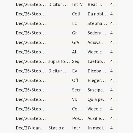
Dec/26/Stephanus martyr/M2/Mass Propers
Dicitur Gloria in excelsis Deo.
IntrV
Beati immaculati
45 (11r)
Dec/26/Stephanus martyr/M2/Mass Propers
Coll
Da nobis quaesumus Domine imitari quod colimus
45 (11r)
Dec/26/Stephanus martyr/M2/Mass Propers
Lc
Stephanus plenus gratia et fortitudine
45 (11r)
Dec/26/Stephanus martyr/M2/Mass Propers
Gr
Sederunt principes
46 (11v)
Dec/26/Stephanus martyr/M2/Mass Propers
GrV
Adiuva me Domine
46 (11v)
Dec/26/Stephanus martyr/M2/Mass Propers
All
Video caelos apertos
46 (11v)
Dec/26/Stephanus martyr/M2/Mass Propers
supra folio decimo
Seq
Laetabundus
46 (11v)
Dec/26/Stephanus martyr/M2/Mass Propers
Dicitur Credo.
Ev
Dicebat Iesus ... Ecce ego mitto ad vos prophetas
46 (11v)
Dec/26/Stephanus martyr/M2/Mass Propers
Off
Elegerunt apostoli Stephanum
46 (11v)
Dec/26/Stephanus martyr/M2/Mass Propers
Secr
Suscipe Domine munera pro tuorum commemoratione sanctorum
46 (11v)
Dec/26/Stephanus martyr/M2/Mass Propers
VD
Quia per incarnati Verbi
46 (11v)
Dec/26/Stephanus martyr/M2/Mass Propers
Comm
Video caelos apertos
46 (11v)
Dec/26/Stephanus martyr/M2/Mass Propers
Postcomm
Auxilientur nobis Domine sumpta mysteria
46 (11v)
Dec/27/Ioannes apostolus/M2/Mass Propers
Statio ad sanctam Mariam maiorem
Intr
In medio ecclesiae aperuit os eius
47 (12r)