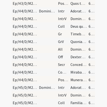
Ep/H3/D/M2/Mass Propers
Postcomm
Quos tantis Domine largiris uti mysteriis
60 (19v)
Ep/H4/D/M2/Mass Propers
Dominica tertia post octavam Epiphaniae. Omnia di…
Intr
Adorate Dominum
60 (19v)
Ep/H4/D/M2/Mass Propers
IntrV
Dominus regnavit exsultet terra
60 (19v)
Ep/H4/D/M2/Mass Propers
Coll
Deus qui nos in tantis periculis constitutos
60 (19v)
Ep/H4/D/M2/Mass Propers
Gr
Timebunt gentes
60 (19v)
Ep/H4/D/M2/Mass Propers
GrV
Quoniam aedificavit Dominus Sion
60 (19v)
Ep/H4/D/M2/Mass Propers
All
Dominus regnavit exsultet terra
60 (19v)
Ep/H4/D/M2/Mass Propers
Off
Dextera Domini fecit virtutem
60 (19v)
Ep/H4/D/M2/Mass Propers
Secr
Concede quaesumus omnipotens Deus ut huius sacrificii munus oblatum
60 (19v)
Ep/H4/D/M2/Mass Propers
Comm
Mirabantur omnes
60 (19v)
Ep/H4/D/M2/Mass Propers
Postcomm
Munera tua nos Domine a delectationibus
60 (19v)
Ep/H5/D/M2/Mass Propers
Dominica quarta post octavam Epiphaniae officium…
Intr
Adorate Dominum
60 (19v)
Ep/H5/D/M2/Mass Propers
IntrV
Dominus regnavit exsultet terra
60 (19v)
Ep/H5/D/M2/Mass Propers
Coll
Familiam tuam quaesumus Domine continua pietate custodi ut quae in sola
60 (19v)