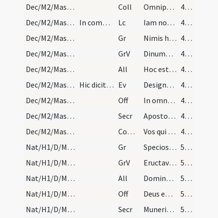
Dec/M2/Mass Propers
Coll
Omnipotens sempiterne Deus qui apostolo tuo Trophimo catholicae ... socientur in caelis.
49 (13r)
Dec/M2/Mass Propers
In communi folio primo.
Lc
Iam non estis hospites
49 (13r)
Dec/M2/Mass Propers
Gr
Nimis honorati sunt
49 (13r)
Dec/M2/Mass Propers
GrV
Dinumerabo eos
49 (13r)
Dec/M2/Mass Propers
All
Hoc est praeceptum meum
49 (13r)
Dec/M2/Mass Propers
Hic dicitur Credo.
Ev
Designavit Dominus et alios septuaginta duos
49 (13r)
Dec/M2/Mass Propers
Off
In omnem terram exivit
49 (13r)
Dec/M2/Mass Propers
Secr
Apostolicis suffragiis intervenientibus ... cessatione mundemur.
49 (13r)
Dec/M2/Mass Propers
Comm
Vos qui secuti
49 (13r)
Nat/H1/D/M2/Mass Propers
Gr
Speciosus forma prae filiis hominum
50 (14v)
Nat/H1/D/M2/Mass Propers
GrV
Eructavit cor meum verbum bonum
50 (14v)
Nat/H1/D/M2/Mass Propers
All
Dominus regnavit decorem induit
50 (14v)
Nat/H1/D/M2/Mass Propers
Off
Deus enim firmavit orbem terrae
50 (14v)
Nat/H1/D/M2/Mass Propers
Secr
Muneribus nostris quaesumus Domine precibusque susceptis
50 (14v)