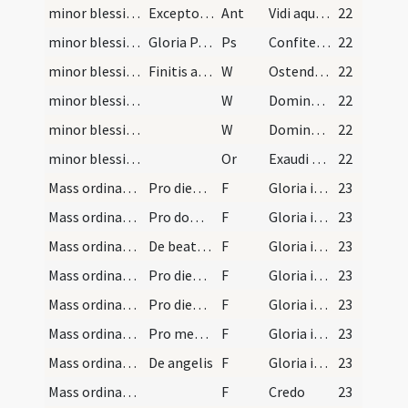
minor blessing of water/2
Excepto etiam tempore paschali secundum (?) a dom…
Ant
Vidi aquam
22
minor blessing of water/2
Gloria Patri. Repetitur antiphona Vidi aquam.
Ps
Confitemini Domino quoniam bonus
22
minor blessing of water/4
Finitis antiphonis supradicto modo sacerdos qui a…
W
Ostende nobis Domine
22
minor blessing of water/5
W
Domine exaudi
22
minor blessing of water/6
W
Dominus vobiscum
22
minor blessing of water/sprinkling/5
Or
Exaudi nos Domine Sancte Pater omnipotens aeterne Deus et mittere digneris sanctum angelum
22
Mass ordinary/Kyriale/1
Pro diebus ferialibus
F
Gloria in excelsis Deo
23
Mass ordinary/Kyriale/2
Pro dominicalibus
F
Gloria in excelsis Deo
23
Mass ordinary/Kyriale/3
De beata Maria
F
Gloria in excelsis Deo
23
Mass ordinary/Kyriale/4
Pro diebus duarum capparum et novem lectionum
F
Gloria in excelsis Deo
23
Mass ordinary/Kyriale/5
Pro diebus non sollemnibus nec colibilibus
F
Gloria in excelsis Deo
23
Mass ordinary/Kyriale/6
Pro mense Maii diebus colibilibus
F
Gloria in excelsis Deo
23
Mass ordinary/Kyriale/7
De angelis
F
Gloria in excelsis Deo
23
Mass ordinary/Kyriale/8
F
Credo
23