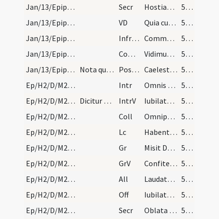
Jan/13/Epiphania (Octava)/M2/Mass Propers
Secr
Hostias tibi Domine pro nati Filii tui apparatione ... misericors et susceptor.
57 (18r)
Jan/13/Epiphania (Octava)/M2/Mass Propers
VD
Quia cum Unigenitus tuus in substantia
57 (18r)
Jan/13/Epiphania (Octava)/M2/Mass Propers
Infracan
Communicantes et diem sacratissimum celebrantes quo Unigenitus
57 (18r)
Jan/13/Epiphania (Octava)/M2/Mass Propers
Comm
Vidimus stellam eius
57 (18r)
Jan/13/Epiphania (Octava)/M2/Mass Propers
Nota quod si officia dominicalia non possint prop…
Postcomm
Caelesti lumine
57 (18r)
Ep/H2/D/M2/Mass Propers
Intr
Omnis terra adoret te
57 (18r)
Ep/H2/D/M2/Mass Propers
Dicitur Gloria in excelsis Deo.
IntrV
Iubilate Deo omnis terra psalmum
57 (18r)
Ep/H2/D/M2/Mass Propers
Coll
Omnipotens sempiterne Deus qui caelestia simul
57 (18r)
Ep/H2/D/M2/Mass Propers
Lc
Habentes donationes secundum gratiam
57 (18r)
Ep/H2/D/M2/Mass Propers
Gr
Misit Dominus verbum suum
58 (18v)
Ep/H2/D/M2/Mass Propers
GrV
Confiteantur Domino misericordiae eius
58 (18v)
Ep/H2/D/M2/Mass Propers
All
Laudate Deum omnes angeli eius
58 (18v)
Ep/H2/D/M2/Mass Propers
Off
Iubilate Deo universa terra
58 (18v)
Ep/H2/D/M2/Mass Propers
Secr
Oblata tibi Domine munera sanctifica
58 (18v)