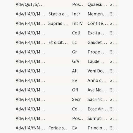
Adv/QuT/S/M2/Mass Propers
Postcomm
Quaesumus Domine Deus noster ut sacrosancta mysteria
37 (7r)
Adv/H4/D/M2/Mass Propers
Statio ad sanctos duodecim apostolos
Intr
Memento nostri Domine
37 (7r)
Adv/H4/D/M2/Mass Propers
Supradictus introitus dicitur in missa populi et…
IntrV
Confitemini Domino quoniam bonus
37 (7r)
Adv/H4/D/M2/Mass Propers
Coll
Excita Domine potentiam tuam et veni et magna nobis virtute succurre
37 (7r)
Adv/H4/D/M2/Mass Propers
Et dicitur per totam hebdomadam.
Lc
Gaudete in Domino semper
37 (7r)
Adv/H4/D/M2/Mass Propers
Gr
Prope est Dominus omnibus invocantibus eum
37 (7r)
Adv/H4/D/M2/Mass Propers
GrV
Laudem Domini loquetur os meum
37 (7r)
Adv/H4/D/M2/Mass Propers
All
Veni Domine et noli tardare
37 (7r)
Adv/H4/D/M2/Mass Propers
Ev
Anno quintodecimo imperii Tiberii Caesaris
37 (7r)
Adv/H4/D/M2/Mass Propers
Off
Ave Maria gratia plena
38 (7v)
Adv/H4/D/M2/Mass Propers
Secr
Sacrificiis praesentibus Domine placatus intende
38 (7v)
Adv/H4/D/M2/Mass Propers
Comm
Ecce Virgo concipiet
38 (7v)
Adv/H4/D/M2/Mass Propers
Postcomm
Sumptis muneribus quaesumus Domine ut cum frequentatione
38 (7v)
Adv/H4/ff/M2/Mass Propers
Feriae secunda, tertia, quarta et sexta
Ev
Principium Evangelii ... Ecce mitto angelum meum ante faciem tuam
38 (7v)