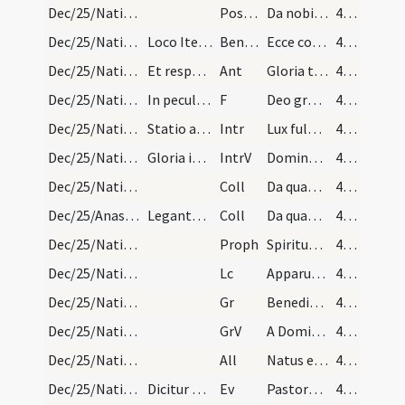
Dec/25/Nativitas/M1/Mass Propers
Postcomm
Da nobis quaesumus Domine Deus noster ut qui nativitatem
41 (9r)
Dec/25/Nativitas/Christmas Eve/1
Loco Ite missa est dicitur haec antiphona:
Benedicamen
Ecce completa sunt omnia
41 (9r)
Dec/25/Nativitas/Christmas Eve/2
Et respondetur a choro.
Ant
Gloria tibi Domine qui natus es de virgine cum Patre et Sancto Spiritu in sempiterna saecula.
41 (9r)
Dec/25/Nativitas/Christmas Eve
In peculiari vero missa dicitur:
F
Deo gratias.
41 (9r)
Dec/25/Nativitas/M2/Mass Propers
Statio ad sanctam Anastasiam
Intr
Lux fulgebit hodie super nos
41 (9r)
Dec/25/Nativitas/M2/Mass Propers
Gloria in excelsis Deo
IntrV
Dominus regnavit decorem indutus est
41 (9r)
Dec/25/Nativitas/M2/Mass Propers
Coll
Da quaesumus omnipotens Deus ut qui nova incarnati Verbi tui
41 (9r)
Dec/25/Anastasia/M2/Mass Propers
Legantur istae duae orationes sub una conclusione.
Coll
Da quaesumus omnipotens Deus ut qui beatae Anastasiae
42 (9v)
Dec/25/Nativitas/M2/Mass Propers
Proph
Spiritus Domini super me
42 (9v)
Dec/25/Nativitas/M2/Mass Propers
Lc
Apparuit benignitas et humanitas Salvatoris nostri
42 (9v)
Dec/25/Nativitas/M2/Mass Propers
Gr
Benedictus qui venit in nomine Domini
42 (9v)
Dec/25/Nativitas/M2/Mass Propers
GrV
A Domino factum est istud
42 (9v)
Dec/25/Nativitas/M2/Mass Propers
All
Natus est nobis hodie
42 (9v)
Dec/25/Nativitas/M2/Mass Propers
Dicitur Credo in.
Ev
Pastores loquebantur ad invicem
42 (9v)