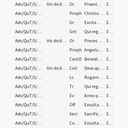
Adv/QuT/S/M2/Mass Propers/4
Hic dicitur tantum Oremus.
Or
Praesta quaesumus omnipotens Deus ut Filii tui ventura sollemnitas
35 (6r)
Adv/QuT/S/M2/Mass Propers/4
Proph
Christo meo Cyro cuius apprehendi dexteram
35 (6r)
Adv/QuT/S/M2/Mass Propers/4
Gr
Excita Domine potentiam tuam
35 (6r)
Adv/QuT/S/M2/Mass Propers/4
GrV
Qui regis Israel intende
35 (6r)
Adv/QuT/S/M2/Mass Propers/5
Hic dicitur tantum Oremus.
Or
Preces populi tui ... pietatis tuae visitatione consolemur.
35 (6r)
Adv/QuT/S/M2/Mass Propers/5
Proph
Angelus Domini (1) ... dicentes
35 (6r)
Adv/QuT/S/M2/Mass Propers
CantD
Benedictus es Domine Deus patrum nostrorum
35 (6r)
Adv/QuT/S/M2/Mass Propers
Hic dicitur Dominus vobiscum.
Coll
Deus qui tribus pueris mitigasti
36 (6v)
Adv/QuT/S/M2/Mass Propers
Lc
Rogamus vos per adventum Domini nostri
36 (6v)
Adv/QuT/S/M2/Mass Propers
Tr
Qui regis Israel intende
36 (6v)
Adv/QuT/S/M2/Mass Propers
Ev
Anno quintodecimo imperii Tiberii Caesaris
36 (6v)
Adv/QuT/S/M2/Mass Propers
Off
Exsulta satis filia Sion
37 (7r)
Adv/QuT/S/M2/Mass Propers
Secr
Sacrificiis praesentibus Domine quaesumus placatus intende ut et devotioni
37 (7r)
Adv/QuT/S/M2/Mass Propers
Comm
Exsultavit ut gigas ad currendam viam
37 (7r)