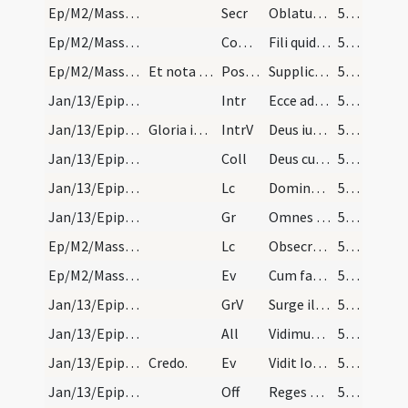
Ep/M2/Mass Propers
Secr
Oblatum tibi Domine sacrificium
56 (17v)
Ep/M2/Mass Propers
Comm
Fili quid fecisti
56 (17v)
Ep/M2/Mass Propers
Et nota quod si officium huius dominicae propter…
Postcomm
Supplices te rogamus omnipotens Deus ut quos tuis reficis ... deservire concedas.
56 (17v)
Jan/13/Epiphania (Octava)/M2/Mass Propers
Intr
Ecce advenit dominator Dominus
56 (17v)
Jan/13/Epiphania (Octava)/M2/Mass Propers
Gloria in excelsis Deo.
IntrV
Deus iudicium tuum regi da
56 (17v)
Jan/13/Epiphania (Octava)/M2/Mass Propers
Coll
Deus cuius Unigenitus in substantia nostrae carnis
56 (17v)
Jan/13/Epiphania (Octava)/M2/Mass Propers
Lc
Domine Deus meus honorificabo te
56 (17v)
Jan/13/Epiphania (Octava)/M2/Mass Propers
Gr
Omnes de Saba venient
56 (17v)
Ep/M2/Mass Propers
Lc
Obsecro vos per misericordiam Dei
56 (17v)
Ep/M2/Mass Propers
Ev
Cum factus esset Iesus annorum duodecim
56 (17v)
Jan/13/Epiphania (Octava)/M2/Mass Propers
GrV
Surge illuminare Ierusalem
57 (18r)
Jan/13/Epiphania (Octava)/M2/Mass Propers
All
Vidimus stellam eius
57 (18r)
Jan/13/Epiphania (Octava)/M2/Mass Propers
Credo.
Ev
Vidit Ioannes ... Ecce Agnus Dei
57 (18r)
Jan/13/Epiphania (Octava)/M2/Mass Propers
Off
Reges Tharsis
57 (18r)