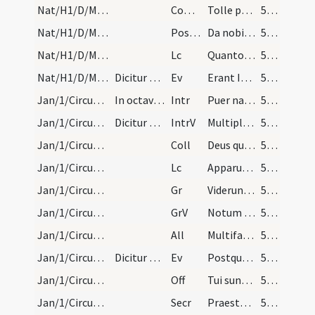
Nat/H1/D/M2/Mass Propers
Comm
Tolle puerum
50 (14v)
Nat/H1/D/M2/Mass Propers
Postcomm
Da nobis quaesumus Domine Deus noster ut qui nativitatem Domini
50 (14v)
Nat/H1/D/M2/Mass Propers
Lc
Quanto tempore heres parvulus est (G 4)
50 (14v)
Nat/H1/D/M2/Mass Propers
Dicitur Credo.
Ev
Erant Ioseph et Maria mater Iesu mirantes
50 (14v)
Jan/1/Circumcisio/M2/Mass Propers
In octava nativitatis Domini. Statio ad sanctam M…
Intr
Puer natus est nobis
51 (15r)
Jan/1/Circumcisio/M2/Mass Propers
Dicitur Gloria in excelsis.
IntrV
Multiplicabitur eius imperium
51 (15r)
Jan/1/Circumcisio/M2/Mass Propers
Coll
Deus qui nobis nati Salvatoris diem
51 (15r)
Jan/1/Circumcisio/M2/Mass Propers
Lc
Apparuit gratia Dei Salvatoris nostri
51 (15r)
Jan/1/Circumcisio/M2/Mass Propers
Gr
Viderunt omnes fines terrae
51 (15r)
Jan/1/Circumcisio/M2/Mass Propers
GrV
Notum fecit Dominus salutare suum
51 (15r)
Jan/1/Circumcisio/M2/Mass Propers
All
Multifarie olim Deus
51 (15r)
Jan/1/Circumcisio/M2/Mass Propers
Dicitur Credo.
Ev
Postquam consummati sunt dies octo
51 (15r)
Jan/1/Circumcisio/M2/Mass Propers
Off
Tui sunt caeli
51 (15r)
Jan/1/Circumcisio/M2/Mass Propers
Secr
Praesta quaesumus Domine ut per haec munera
51 (15r)