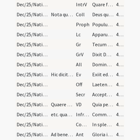
Dec/25/Nativitas/M1/Mass Propers
IntrV
Quare fremuerunt gentes
40 (8v)
Dec/25/Nativitas/M1/Mass Propers
Nota quod in missis quattuor capparum introitus r…
Coll
Deus qui hanc sacratissimam noctem veri luminis
40 (8v)
Dec/25/Nativitas/M1/Mass Propers
Proph
Populus qui ambulabat in tenebris
40 (8v)
Dec/25/Nativitas/M1/Mass Propers
Lc
Apparuit gratia Dei Salvatoris nostri omnibus hominibus
40 (8v)
Dec/25/Nativitas/M1/Mass Propers
Gr
Tecum principium
40 (8v)
Dec/25/Nativitas/M1/Mass Propers
GrV
Dixit Dominus Domino meo
40 (8v)
Dec/25/Nativitas/M1/Mass Propers
All
Dominus dixit ad me
40 (8v)
Dec/25/Nativitas/M1/Mass Propers
Hic dicitur Credo in unum Deum.
Ev
Exiit edictum a Caesare Augusto
40 (8v)
Dec/25/Nativitas/M1/Mass Propers
Off
Laetentur caeli et exsultet terra
41 (9r)
Dec/25/Nativitas/M1/Mass Propers
Secr
Accepta tibi sit Domine quaesumus hodiernae festivitatis
41 (9r)
Dec/25/Nativitas/M1/Mass Propers
Quaere ante canonem.
VD
Quia per incarnati Verbi
41 (9r)
Dec/25/Nativitas/M1/Mass Propers
etc. quaere ante canonem. Nota quod Communicantes…
Infracan
Communicantes et noctem sacratissimam celebrantes qua beatae Mariae
41 (9r)
Dec/25/Nativitas/M1/Mass Propers
Comm
In splendoribus sanctorum
41 (9r)
Dec/25/Nativitas/Christmas Eve/Office
Ad benedictus antiphona
Ant
Gloria in exclesis
41 (9r)