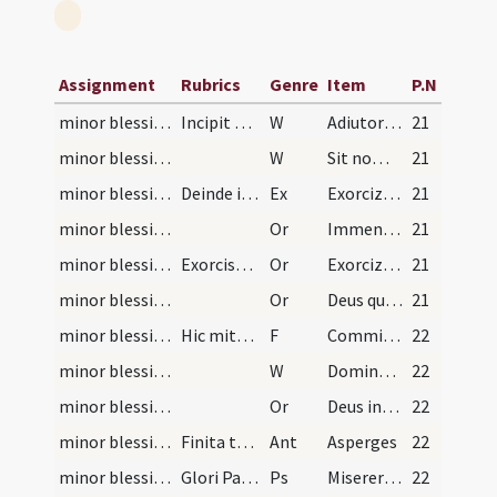
Assignment
Rubrics
Genre
Item
P.N
minor blessing of water/1
Incipit ordo ad faciendum aquam benedictam. Domin…
W
Adiutorium nostrum
21
minor blessing of water/2
W
Sit nomen Domini
21
minor blessing of water
Deinde incipitur exorcismus salis absolute.
Ex
Exorcizo te creatura salis ... qui te per Eliseum prophetam in aquam
21
minor blessing of water/1
Or
Immensam clementiam tuam omnipotens aeterne Deus humiliter imploramus ut hanc creaturam salis
21
minor blessing of water/2
Exorcismus aquae et dicitur absolute.
Or
Exorcizo te creatura aquae ... ut fias aqua exorcizata ad effugandam
21
minor blessing of water/3
Or
Deus qui ad salutem humani generis maxima quaeque sacramenta in aquarum
21
minor blessing of water
Hic mittatur sal in aquam in modum crucis dicendo…
F
Commixtio salis et aquae pariter fiat
22
minor blessing of water/3
W
Dominus vobiscum
22
minor blessing of water/4
Or
Deus invictae virtutis auctor et insuperabilis imperii rex
22
minor blessing of water/1
Finita tertia a sacerdote celebraturo missam aspe…
Ant
Asperges
22
minor blessing of water/1
Glori Patri... Et repetitur antiphona Asperges. S…
Ps
Miserere mei Deus secundum
22