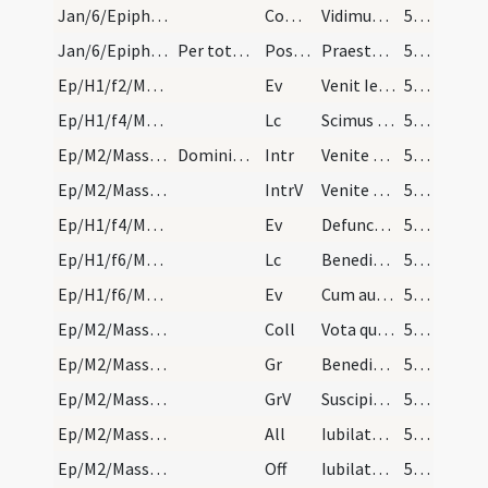
Jan/6/Epiphania/M2/Mass Propers
Comm
Vidimus stellam eius
54 (16v)
Jan/6/Epiphania/M2/Mass Propers
Per totas octavas Epiphaniae dicat officium sicut…
Postcomm
Praesta quaesumus omnipotens Deus ut quem sollemni celebramus ... intelligentia consequamur.
54 (16v)
Ep/H1/f2/M2/Mass Propers
Ev
Venit Iesus a Galilaea in Iordanem
54 (16v)
Ep/H1/f4/M2/Mass Propers
Lc
Scimus quoniam quaecumque lex loquitur
54 (16v)
Ep/M2/Mass Propers
Dominica infra octavam Epiphanie pro commemoratio…
Intr
Venite adoremus Deum et procidamus
55 (17r)
Ep/M2/Mass Propers
IntrV
Venite exsultemus Domino
55 (17r)
Ep/H1/f4/M2/Mass Propers
Ev
Defuncto Herode
55 (17r)
Ep/H1/f6/M2/Mass Propers
Lc
Benedicens Tobias ... Reaedificet te
55 (17r)
Ep/H1/f6/M2/Mass Propers
Ev
Cum audisset Iesus quod Ioannes traditus esset
55 (17r)
Ep/M2/Mass Propers
Coll
Vota quaesumus Domine supplicantis populi ... viderint convalescant.
56 (17v)
Ep/M2/Mass Propers
Gr
Benedictus Dominus Deus Israel
56 (17v)
Ep/M2/Mass Propers
GrV
Suscipiant montes pacem populo tuo
56 (17v)
Ep/M2/Mass Propers
All
Iubilate Deo omnis terra servite
56 (17v)
Ep/M2/Mass Propers
Off
Iubilate Deo omnis terra servite
56 (17v)