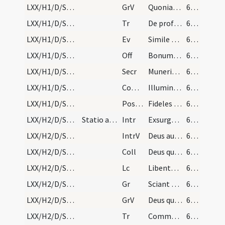
LXX/H1/D/Septuagesima/M2/Mass Propers
GrV
Quoniam non in finem
62 (20v)
LXX/H1/D/Septuagesima/M2/Mass Propers
Tr
De profundis clamavi
62 (20v)
LXX/H1/D/Septuagesima/M2/Mass Propers
Ev
Simile est regnum caelorum homini patrifamilias
62 (20v)
LXX/H1/D/Septuagesima/M2/Mass Propers
Off
Bonum est confiteri Domino
63 (21r)
LXX/H1/D/Septuagesima/M2/Mass Propers
Secr
Muneribus nostris quaesumus Domine precibusque susceptis
63 (21r)
LXX/H1/D/Septuagesima/M2/Mass Propers
Comm
Illumina faciem tuam
63 (21r)
LXX/H1/D/Septuagesima/M2/Mass Propers
Postcomm
Fideles tui Deus per tua dona firmentur
63 (21r)
LXX/H2/D/Sexagesima/M2/Mass Propers
Statio ad sanctum Paulum
Intr
Exsurge quare obdormis
63 (21r)
LXX/H2/D/Sexagesima/M2/Mass Propers
IntrV
Deus auribus nostris audivimus
63 (21r)
LXX/H2/D/Sexagesima/M2/Mass Propers
Coll
Deus qui conspicis quia ex nulla nostra actione confidimus
63 (21r)
LXX/H2/D/Sexagesima/M2/Mass Propers
Lc
Libenter suffertis insipientes
63 (21r)
LXX/H2/D/Sexagesima/M2/Mass Propers
Gr
Sciant gentes
64 (21v)
LXX/H2/D/Sexagesima/M2/Mass Propers
GrV
Deus quis similis erit tibi
64 (21v)
LXX/H2/D/Sexagesima/M2/Mass Propers
Tr
Commovisti Domine
64 (21v)