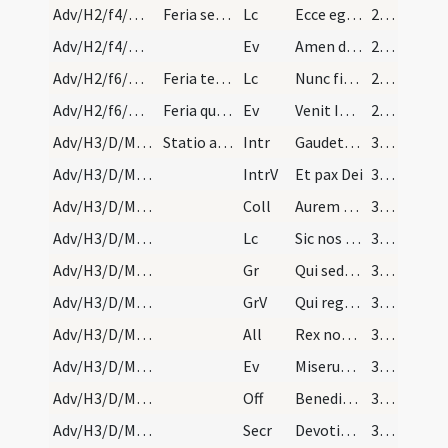
Adv/H2/f4/M2/Mass Propers
Feria secunda et quarta
Lc
Ecce ego mittam angelum meum et praeparabit
29 (3r)
Adv/H2/f4/M2/Mass Propers
Ev
Amen dico vobis non surrexit inter natos mulierum
29 (3r)
Adv/H2/f6/M2/Mass Propers
Feria tertia et sexta
Lc
Nunc filii Dei sumus
29 (3r)
Adv/H2/f6/M2/Mass Propers
Feria quinta ut in dominica
Ev
Venit Ioannes ... Paenitentiam agite
29 (3r)
Adv/H3/D/M2/Mass Propers
Statio ad sanctum Petrum
Intr
Gaudete in Domino semper
30 (3v)
Adv/H3/D/M2/Mass Propers
IntrV
Et pax Dei
30 (3v)
Adv/H3/D/M2/Mass Propers
Coll
Aurem tuam quaesumus Domine precibus nostris accommoda
30 (3v)
Adv/H3/D/M2/Mass Propers
Lc
Sic nos existimet homo
30 (3v)
Adv/H3/D/M2/Mass Propers
Gr
Qui sedes Domine super Cherubim
30 (3v)
Adv/H3/D/M2/Mass Propers
GrV
Qui regis Israel intende
30 (3v)
Adv/H3/D/M2/Mass Propers
All
Rex noster adveniet
30 (3v)
Adv/H3/D/M2/Mass Propers
Ev
Miserunt Iudaei ab Hierosolymis sacerdotes et levitas
31 (4r)
Adv/H3/D/M2/Mass Propers
Off
Benedixisti Domine terram tuam
31 (4r)
Adv/H3/D/M2/Mass Propers
Secr
Devotionis nostrae
31 (4r)