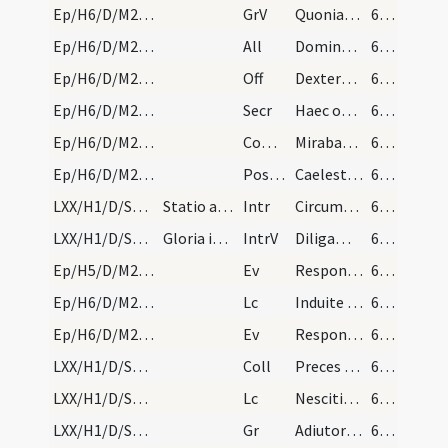
Ep/H6/D/M2/Mass Propers
GrV
Quoniam aedificavit Dominus Sion
61 (20r)
Ep/H6/D/M2/Mass Propers
All
Dominus regnavit exsultet terra
61 (20r)
Ep/H6/D/M2/Mass Propers
Off
Dextera Domini fecit virtutem
61 (20r)
Ep/H6/D/M2/Mass Propers
Secr
Haec oblatio nos Deus mundet quaesumus et renovet
61 (20r)
Ep/H6/D/M2/Mass Propers
Comm
Mirabantur omnes
61 (20r)
Ep/H6/D/M2/Mass Propers
Postcomm
Caelestibus Domine pasti deliciis
61 (20r)
LXX/H1/D/Septuagesima/M2/Mass Propers
Statio ad sanctum Laurentium extra muros
Intr
Circumdederunt me
61 (20r)
LXX/H1/D/Septuagesima/M2/Mass Propers
Gloria in excelsis Deo non dicitur nec per totam…
IntrV
Diligam te Domine
61 (20r)
Ep/H5/D/M2/Mass Propers
Ev
Respondens Iesus ... Confiteor tibi Pater
61 (20r)
Ep/H6/D/M2/Mass Propers
Lc
Induite vos sicut electi
61 (20r)
Ep/H6/D/M2/Mass Propers
Ev
Respondens Iesus ... Confiteor tibi Pater
61 (20r)
LXX/H1/D/Septuagesima/M2/Mass Propers
Coll
Preces populi tui ... pro tui nominis gloria misericorditer liberemur.
62 (20v)
LXX/H1/D/Septuagesima/M2/Mass Propers
Lc
Nescitis quod hi qui in stadio currunt
62 (20v)
LXX/H1/D/Septuagesima/M2/Mass Propers
Gr
Adiutor in opportunitatibus
62 (20v)