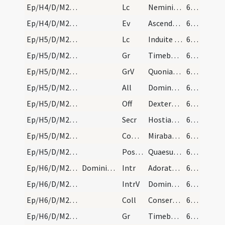
Ep/H4/D/M2/Mass Propers
Lc
Nemini quicquam debeatis
60 (19v)
Ep/H4/D/M2/Mass Propers
Ev
Ascendente Iesu in naviculam (Mt 8)
60 (19v)
Ep/H5/D/M2/Mass Propers
Lc
Induite vos sicut electi
60 (19v)
Ep/H5/D/M2/Mass Propers
Gr
Timebunt gentes
61 (20r)
Ep/H5/D/M2/Mass Propers
GrV
Quoniam aedificavit Dominus Sion
61 (20r)
Ep/H5/D/M2/Mass Propers
All
Dominus regnavit exsultet terra
61 (20r)
Ep/H5/D/M2/Mass Propers
Off
Dextera Domini fecit virtutem
61 (20r)
Ep/H5/D/M2/Mass Propers
Secr
Hostias tibi Domine placationis offerimus
61 (20r)
Ep/H5/D/M2/Mass Propers
Comm
Mirabantur omnes
61 (20r)
Ep/H5/D/M2/Mass Propers
Postcomm
Quaesumus omnipotens Deus ut illius salutaris capiamus
61 (20r)
Ep/H6/D/M2/Mass Propers
Dominica v post octavam Epiphaniae. Officium Ador…
Intr
Adorate Dominum
61 (20r)
Ep/H6/D/M2/Mass Propers
IntrV
Dominus regnavit exsultet terra
61 (20r)
Ep/H6/D/M2/Mass Propers
Coll
Conserva populum tuum Deus et tuo nomini
61 (20r)
Ep/H6/D/M2/Mass Propers
Gr
Timebunt gentes
61 (20r)