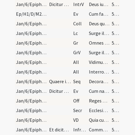
Jan/6/Epiphania/M2/Mass Propers
Dicitur Gloria in excelsis Deo.
IntrV
Deus iudicium tuum regi da
52 (15v)
Ep/H1/D/M2/Mass Propers
Ev
Cum factus esset Iesus annorum duodecim
52 (15v)
Jan/6/Epiphania/M2/Mass Propers
Coll
Deus qui hodierna die Unigenitum tuum gentibus
53 (16r)
Jan/6/Epiphania/M2/Mass Propers
Lc
Surge illuminare Ierusalem
53 (16r)
Jan/6/Epiphania/M2/Mass Propers
Gr
Omnes de Saba venient
53 (16r)
Jan/6/Epiphania/M2/Mass Propers
GrV
Surge illuminare Ierusalem
53 (16r)
Jan/6/Epiphania/M2/Mass Propers/1
All
Vidimus stellam eius
53 (16r)
Jan/6/Epiphania/M2/Mass Propers/2
All
Interrogabat magos Herodes
53 (16r)
Jan/6/Epiphania/M2/Mass Propers
Quaere in fine missalis.
Seq
Decorata tribus miraculis
53 (16r)
Jan/6/Epiphania/M2/Mass Propers
Dicitur Credo hac die et per totam octavam.
Ev
Cum natus esset Iesus in Bethlehem Iuda
53 (16r)
Jan/6/Epiphania/M2/Mass Propers
Off
Reges Tharsis
54 (16v)
Jan/6/Epiphania/M2/Mass Propers
Secr
Ecclesiae tuae Domine quaesumus dona propitius intuere
54 (16v)
Jan/6/Epiphania/M2/Mass Propers
VD
Quia cum Unigenitus tuus in substantia
54 (16v)
Jan/6/Epiphania/M2/Mass Propers
Et dicitur per totam octavam.
Infracan
Communicantes et diem sacratissimum celebrantes quo Unigenitus
54 (16v)