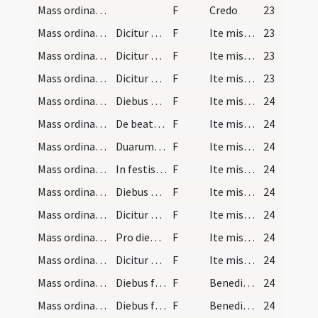
Mass ordinary/Kyriale/9
F
Credo
23
Mass ordinary/dismissal/10
Dicitur diebus sollemnibus
F
Ite missa est
23
Mass ordinary/dismissal/11
Dicitur diebus quattuor capparum simplicibus
F
Ite missa est
23
Mass ordinary/dismissal/12
Dicitur diebus dominicis historiatis
F
Ite missa est
23
Mass ordinary/dismissal/13
Diebus dominicis non historiatis
F
Ite missa est
24
Mass ordinary/dismissal/14
De beata Maria
F
Ite missa est
24
Mass ordinary/dismissal/15
Duarum capparum
F
Ite missa est
24
Mass ordinary/dismissal/16
In festis novem lectionum
F
Ite missa est
24
Mass ordinary/dismissal/17
Diebus non colibilibus
F
Ite missa est
24
Mass ordinary/dismissal/18
Dicitur de mense Maii festis colibilibus tantum
F
Ite missa est alleluia alleluia
24
Mass ordinary/dismissal/19
Pro diebus sollemnibus tempore paschali
F
Ite missa est alleluia alleluia
24
Mass ordinary/dismissal/20
Dicitur diebus novem lectionum tempore paschali
F
Ite missa est alleluia alleluia
24
Mass ordinary/dismissal/21
Diebus ferialibus
F
Benedicamus Domino
24
Mass ordinary/dismissal/22
Diebus ferialibus tempore paschali
F
Benedicamus Domino alleluia alleluia
24