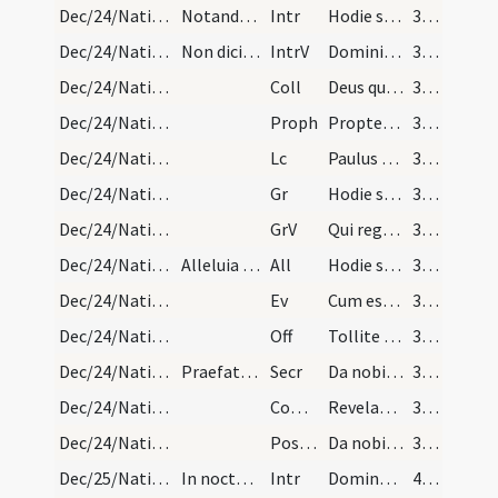
Dec/24/Nativitas (Vigilia)/M2/Mass Propers
Notandum est quod si vigilia Nativitatis Domini v…
Intr
Hodie scietis quia veniet Dominus
38 (7v)
Dec/24/Nativitas (Vigilia)/M2/Mass Propers
Non dicitur Gloria in excelsis etiam si fit domin…
IntrV
Domini est terra et plenitudo eius
38 (7v)
Dec/24/Nativitas (Vigilia)/M2/Mass Propers
Coll
Deus qui nos redemptionis nostrae ... securi videamus.
38 (7v)
Dec/24/Nativitas (Vigilia)/M2/Mass Propers
Proph
Propter Sion non tacebo
38 (7v)
Dec/24/Nativitas (Vigilia)/M2/Mass Propers
Lc
Paulus servus Iesu Christi vocatus apostolus
39 (8r)
Dec/24/Nativitas (Vigilia)/M2/Mass Propers
Gr
Hodie scietis quia veniet Dominus
39 (8r)
Dec/24/Nativitas (Vigilia)/M2/Mass Propers
GrV
Qui regis Israel intende
39 (8r)
Dec/24/Nativitas (Vigilia)/M2/Mass Propers
Alleluia non dicitur nec Credo nisi in dominica v…
All
Hodie scietis quia veniet Dominus
39 (8r)
Dec/24/Nativitas (Vigilia)/M2/Mass Propers
Ev
Cum esset desponsata mater Iesu Maria Ioseph
39 (8r)
Dec/24/Nativitas (Vigilia)/M2/Mass Propers
Off
Tollite portas
39 (8r)
Dec/24/Nativitas (Vigilia)/M2/Mass Propers
Praefatio communis dicitur.
Secr
Da nobis quaesumus omnipotens Deus ut sicut adoranda
39 (8r)
Dec/24/Nativitas (Vigilia)/M2/Mass Propers
Comm
Revelabitur gloria Domini
39 (8r)
Dec/24/Nativitas (Vigilia)/M2/Mass Propers
Postcomm
Da nobis quaesumus Domine Unigeniti tui recensita ... sempiterna gaudentes.
39 (8r)
Dec/25/Nativitas/M1/Mass Propers
In nocte nativitatis Domini in gallicantu. Ad mis…
Intr
Dominus dixit ad me
40 (8v)