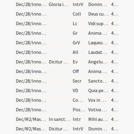
Dec/28/Innocentes/M2/Mass Propers
Gloria in excelsis Deo.
IntrV
Domine Dominus noster
48 (12v)
Dec/28/Innocentes/M2/Mass Propers
Coll
Deus cuius hodierna die praeconium
48 (12v)
Dec/28/Innocentes/M2/Mass Propers
Lc
Vidi supra montem Sion agnum stantem
48 (12v)
Dec/28/Innocentes/M2/Mass Propers
Gr
Anima nostra sicut passer erepta est
48 (12v)
Dec/28/Innocentes/M2/Mass Propers
GrV
Laqueus contritus est
48 (12v)
Dec/28/Innocentes/M2/Mass Propers
All
Laudate pueri Dominum
48 (12v)
Dec/28/Innocentes/M2/Mass Propers
Dicitur Credo.
Ev
Angelus Domini apparuit in somnis Ioseph
48 (12v)
Dec/28/Innocentes/M2/Mass Propers
Off
Anima nostra sicut passer erepta est
49 (13r)
Dec/28/Innocentes/M2/Mass Propers
Secr
Sanctorum tuorum nobis Domine pia non desit
49 (13r)
Dec/28/Innocentes/M2/Mass Propers
VD
Quia per incarnati Verbi
49 (13r)
Dec/28/Innocentes/M2/Mass Propers
Comm
Vox in Rama audita est
49 (13r)
Dec/28/Innocentes/M2/Mass Propers
Postcomm
Votiva quaesumus Domine dona percepimus
49 (13r)
Dec/M2/Mass Propers
In sancti Trophimi.
Intr
Mihi autem nimis honorati sunt
49 (13r)
Dec/M2/Mass Propers
Dicitur Gloria in excelsis.
IntrV
Domine probasti me
49 (13r)