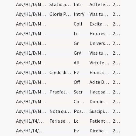
Adv/H1/D/M2/Mass Propers
Statio ad sanctam Mariam maiorem
Intr
Ad te levavi animam meam
25 (1r)
Adv/H1/D/M2/Mass Propers
Gloria Patri. Et est sciendum quod per totum adve…
IntrV
Vias tuas Domine demonstra mihi
25 (1r)
Adv/H1/D/M2/Mass Propers
Coll
Excita Domine potentiam tuam et veni ut ab imminentibus
25 (1r)
Adv/H1/D/M2/Mass Propers
Lc
Hora est iam nos de somno surgere
25 (1r)
Adv/H1/D/M2/Mass Propers
Gr
Universi qui te exspectant
26 (1v)
Adv/H1/D/M2/Mass Propers
GrV
Vias tuas Domine notas fac mihi
26 (1v)
Adv/H1/D/M2/Mass Propers
All
Virtutes caeli movebuntur
26 (1v)
Adv/H1/D/M2/Mass Propers
Credo dicitur diebus dominicis tantum.
Ev
Erunt signa in sole et luna et stellis
26 (1v)
Adv/H1/D/M2/Mass Propers
Off
Ad te Domine levavi animam meam
26 (1v)
Adv/H1/D/M2/Mass Propers
Praefatio dicitur communis usque ad Nativitatem D…
Secr
Haec sacra nos Domine potenti virtute
26 (1v)
Adv/H1/D/M2/Mass Propers
Comm
Dominus dabit benignitatem
26 (1v)
Adv/H1/D/M2/Mass Propers
Nota quod diebus ferialibus tempore adventus quan…
Postcomm
Suscipiamus Domine misericordiam tuam
26 (1v)
Adv/H1/f4/M2/Mass Propers
Feria secunda et quarta
Lc
Patientes estote
26 (1v)
Adv/H1/f4/M2/Mass Propers
Ev
Dicebat Ioannes … Genimina viperarum
26 (1v)