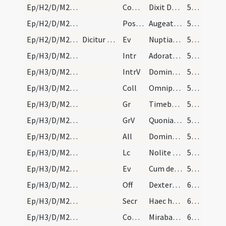
Ep/H2/D/M2/Mass Propers
Comm
Dixit Dominus implete hydrias aqua
58 (18v)
Ep/H2/D/M2/Mass Propers
Postcomm
Augeatur in nobis
58 (18v)
Ep/H2/D/M2/Mass Propers
Dicitur Credo.
Ev
Nuptiae factae sunt in Chana Galilaeae
58 (18v)
Ep/H3/D/M2/Mass Propers
Intr
Adorate Dominum
59 (19r)
Ep/H3/D/M2/Mass Propers
IntrV
Dominus regnavit exsultet terra
59 (19r)
Ep/H3/D/M2/Mass Propers
Coll
Omnipotens sempiterne Deus infirmitatem nostram
59 (19r)
Ep/H3/D/M2/Mass Propers
Gr
Timebunt gentes
59 (19r)
Ep/H3/D/M2/Mass Propers
GrV
Quoniam aedificavit Dominus Sion
59 (19r)
Ep/H3/D/M2/Mass Propers
All
Dominus regnavit exsultet terra
59 (19r)
Ep/H3/D/M2/Mass Propers
Lc
Nolite esse prudentes
59 (19r)
Ep/H3/D/M2/Mass Propers
Ev
Cum descendisset Iesus de monte
59 (19r)
Ep/H3/D/M2/Mass Propers
Off
Dextera Domini fecit virtutem
60 (19v)
Ep/H3/D/M2/Mass Propers
Secr
Haec hostia quaesumus Domine emundet nostra delicta
60 (19v)
Ep/H3/D/M2/Mass Propers
Comm
Mirabantur omnes
60 (19v)